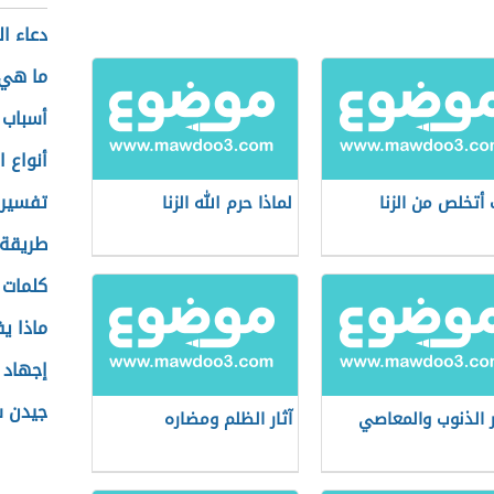
دعاء ال
ما هي 
أسباب 
أنواع 
تفسير 
أتخلص من الزنا
لماذا حرم الله الزنا
طريقة 
كلمات 
ماذا ي
إجهاد 
جيدن س
ر الذنوب والمعاصي
آثار الظلم ومضاره