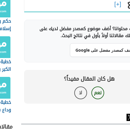
حكم و
إسلام
محتوانا؟ أضف موضوع كمصدر مفضل لديك على
 مقالاتنا أولاً بأول في نتائج البحث.
ف كمصدر مفضل على Google
خطبة 
الكبر 
وآثاره
هل كان المقال مفيداً؟
المجت
نعم
لا
خطبة 
وداع 
مقالا