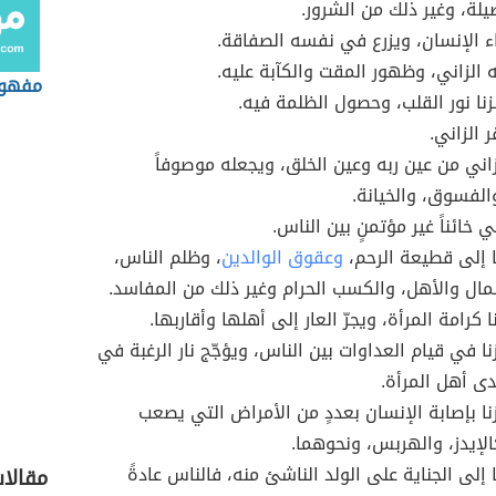
يلة، وغير ذلك من الشرور.
 الإنسان، ويزرع في نفسه الصفاقة.
 الزاني، وظهور المقت والكآبة عليه.
مفهوم
ا نور القلب، وحصول الظلمة فيه.
ر الزاني.
ني من عين ربه وعين الخلق، ويجعله موصوفاً
والفسوق، والخيانة.
ني خائناً غير مؤتمنٍ بين الناس.
ا إلى قطيعة الرحم،
وعقوق الوالدين
، وظلم الناس،
مال والأهل، والكسب الحرام وغير ذلك من المفاسد.
ا كرامة المرأة، ويجرّ العار إلى أهلها وأقاربها.
نا في قيام العداوات بين الناس، ويؤجّج نار الرغبة في
دى أهل المرأة.
زنا بإصابة الإنسان بعددٍ من الأمراض التي يصعب
الإيدز، والهربس، ونحوهما.
 إلى الجناية على الولد الناشئ منه، فالناس عادةً
مقالا