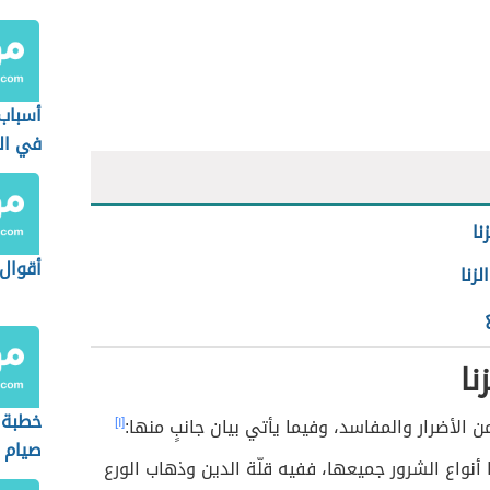
أسباب
في الق
نا
أقوال 
لزنا
نا
خطبة 
من الأضرار والمفاسد، وفيما يأتي بيان جانبٍ منها:
[١]
صيام 
ا أنواع الشرور جميعها، ففيه قلّة الدين وذهاب الورع