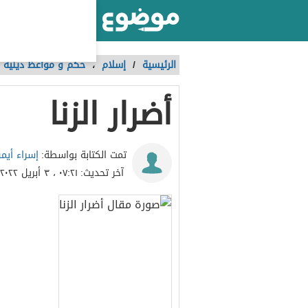
أكبر موقع عربي بالعالم
الرئيسية
/
إسلام
،
حكم و مواعظ دينية
أضرار الزنا
إسراء أيم
تمت الكتابة بواسطة:
آخر تحديث:
٠٧:٢١ ، ٣ أبريل ٢٠٢٢