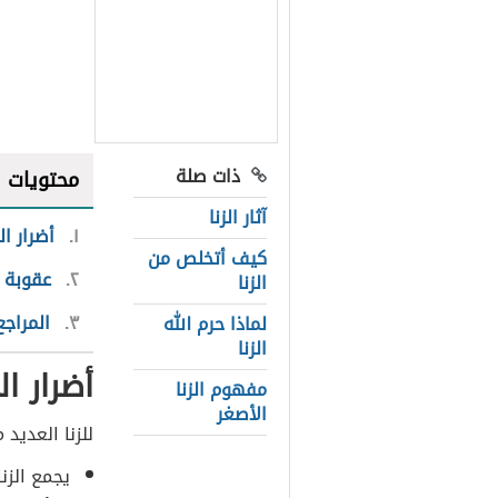
ذات صلة
محتويات
آثار الزنا
١
أضرار الز
كيف أتخلص من
٢
عقوبة ا
الزنا
٣
المراجع
لماذا حرم الله
الزنا
أضرار الز
مفهوم الزنا
الأصغر
للزنا العديد 
يجمع الزن