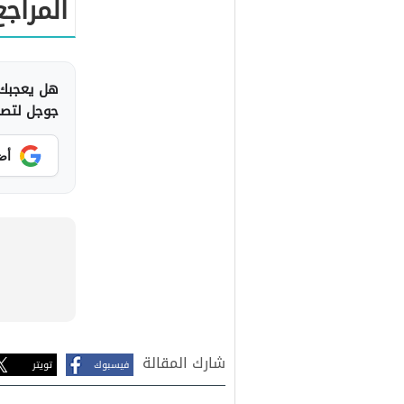
المراجع
هل يعجبك 
جوجل لتصلك
أض
شارك المقالة
فيسبوك
تويتر