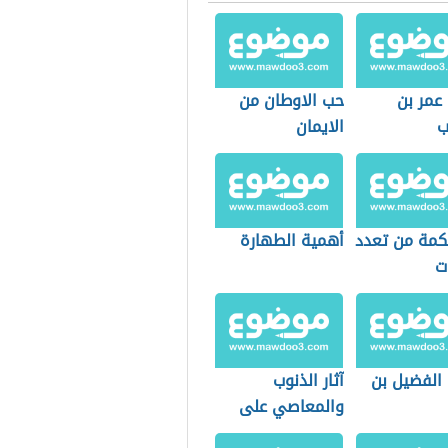
عمر بن
حب الاوطان من
ب
الايمان
حكمة من تعدد
أهمية الطهارة
ت
 الفضيل بن
آثار الذنوب
والمعاصي على
القلب