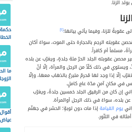
ولد الزنا.
زنا
حكمة 
ى عقوبةً للزنا، وفيما يأتي بيانها:
[٢]
الخطا
مُحصن عقوبته الرجم بالحجارة حتى الموت، سواءً أكان
رأةً، مسلماً أم كافراً.
ير محصن عقوبته الجلد الحرّ مئة جلدةٍ، ويغرّب عن بلده
اً، ويستوي في ذلك كلّاً من الرجل والمرأة، إلّا أنّ
ما ال
غرّب إلّا إذا وجد لها مُحرمٌ متبرعٌ بالذهاب معها، وإلّا
الزوجا
بس في مكانٍ آمنٍ مدّة عامٍ كاملٍ.
اني إن كان من الرقيق الجلد خمسين جلدةً، ويغرّب
عن بلده، سواءً في ذلك الرجل أوالمرأة.
اني
يوم القيامة
إذا مات دون توبةٍ؛ الحشر في جهنّم
أقوال
أمثاله في التنّور.
عياض