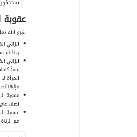
يستخفّون ب
عقوبة ال
شرع الله تعال
الزاني ال
رجلاً أم ام
الزاني الغ
عاماً كامل
المرأة لا ت
فإنّها تُح
عقوبة الز
نصف عامٍ 
عقوبة الز
مع الزناة 