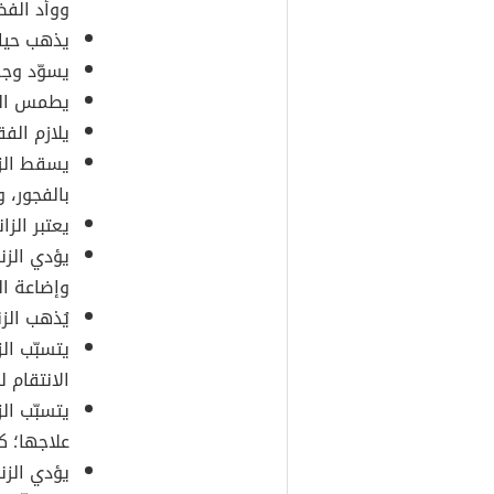
ووأد الفض
يذهب حياء
يسوّد وجه
يطمس الزن
يلازم الفق
يسقط الزا
بالفجور، 
يعتبر الزا
يؤدي الزن
وإضاعة ال
يُذهب الزن
يتسبّب الز
الانتقام ل
يتسبّب ال
علاجها؛ ك
يؤدي الزنا