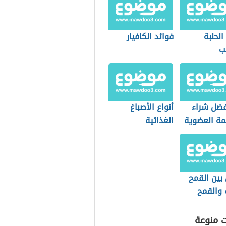
الحلبة
فوائد الكافيار
ب
فضل شراء
أنواع الأصباغ
مة العضوية
الغذائية
التسوق؟
بين القمح
 والقمح
ت منوعة