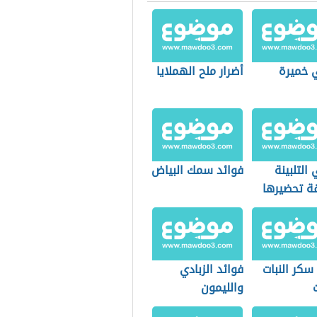
 خميرة
أضرار ملح الهملايا
التلبينة
فوائد سمك البياض
ة تحضيرها
سكر النبات
فوائد الزبادي
والليمون