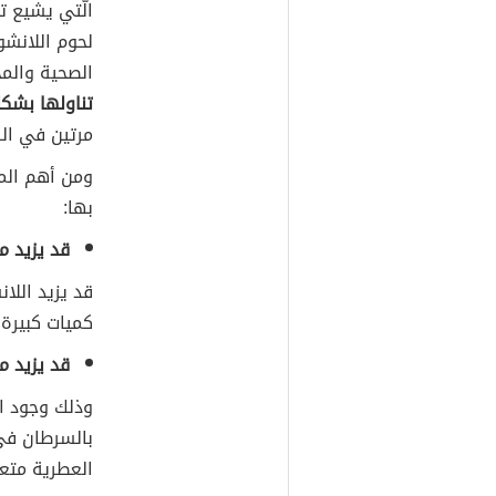
الّتي يشيع ت
لحوم اللانشو
الصحية والمخ
تناولها بشكلٍ
مرتين في ال
ومن أهم المخ
بها:
قد يزيد م
قد يزيد اللا
كميات كبيرة
قد يزيد م
وذلك وجود ال
بالسرطان في 
العطرية متعد