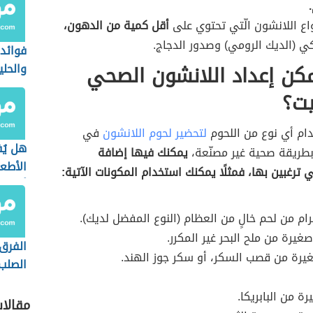
واع اللانشون الّتي تحتوي على
أقل كمية من الدهون،
كي (الديك الرومي) وصدور الدجاج.
فوائد 
كن إعداد اللانشون الصحي
والحلي
يت؟
ام أي نوع من اللحوم
لتحضير لحوم اللانشون
في
هل يُ
بطريقة صحية غير مصنّعة،
يمكنك فيها إضافة
الأطع
ي ترغبين بها، فمثلًا يمكنك استخدام المكونات الآتية:
أثناء 
الفرق 
يرة من قصب السكر، أو سكر جوز الهند.
الصلب
الطري
ة من البابريكا.
مقالا