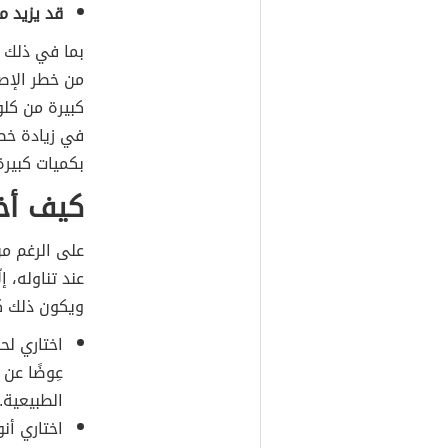
قد يزيد م
بما في ذلك 
من خطر الإص
كبيرة من كلو
في زيادة خط
بكميات كبيرة
كيف أخت
على الرغم من
عند تناوله، إ
ويكون ذلك ك
اختاري لح
عِوضًا عن 
الطبيعية.
اختاري أن