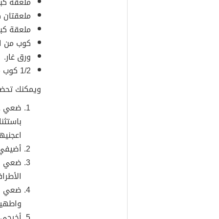
ملعقة كبي
ملعقتان ك
ملعقة كبي
كوب من ال
ورق غار.
1/2 كوب من الماء.
ويمكنك تحضي
ضعي جم
باستثنا
اعجنيها
أضيفي ا
ضعي ال
الأطراف
ضعي ال
واطهيه لمد
أخرجي 