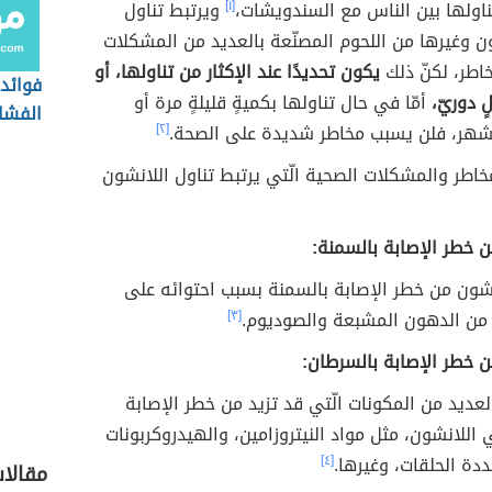
ناولها بين الناس مع السندويشات،
[١]
ويرتبط تناول
ن وغيرها من اللحوم المصنّعة بالعديد من المشكلات
اطر، لكنّ ذلك
يكون تحديدًا عند الإكثار من تناولها، أو
فوائد 
 دوريّ،
أمّا في حال تناولها بكميةٍ قليلةٍ مرة أو
الفشار
شهر، فلن يسبب مخاطر شديدة على الصحة.
[٢]
اطر والمشكلات الصحية الّتي يرتبط تناول اللانشون
ن خطر الإصابة بالسمنة:
نشون من خطر الإصابة بالسمنة بسبب احتوائه على
 من الدهون المشبعة والصوديوم.
[٣]
ن خطر الإصابة بالسرطان:
عديد من المكونات الّتي قد تزيد من خطر الإصابة
اللانشون، مثل مواد النيتروزامين، والهيدروكربونات
دة الحلقات، وغيرها.
[٤]
مقالا