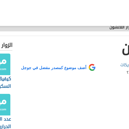
ار اللانشون
ن
الزوار
يكات
أضف موضوع كمصدر مفضل في جوجل
كيفية
السكر
عدد ا
الحرار