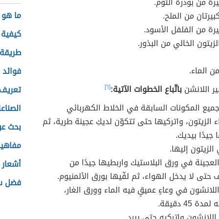
رة من بودرة الثوم.
ما هو 
بيرتان من الملح.
رة من الفلفل الأسود.
كيفية 
زيتون الخالي من البذور.
طريقة خ
فوائد 
ر اللانشن
باتّباع الخطوات الآتية:
[٦]
تعريف 
يع المكونات السابقة في الخلاط الكهربائي
الصناع
ء الزيتون، واتركيها حتى تتكوّن لديكِ عجينة طرية، ثم
بحث عن
 جيدًا بيديك.
مفاهيم
لزيتون إليها.
عجينة في ورق البلاستيك واربطيها جيدًا من
أشعار 
 حتى لا يدخل الهواء، ثم لفّيها بورق الألمنيوم.
فضل سو
لانشون في وعاءٍ عميقٍ فيه الماء وورق الغار،
ة 45 دقيقة.
اللانشون واتركيه حتى يبرد.