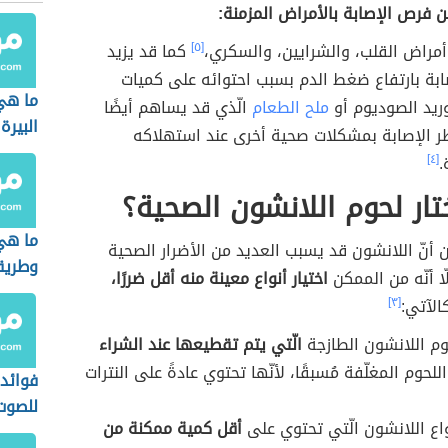
ن فرص الإصابة بالأمراض المزمنة:
أمراض القلب، والشرايين، والسكري،
[٥]
كما قد يزيد
ابة بارتفاع ضغط الدم بسبب احتوائه على كميات
ما هي
ريد الصوديوم أو
ملح الطعام
الّذي قد يساهم أيضًا
البيرة
ر الإصابة بمشكلات صحية أخرى عند استهلاكه
.
[٤]
ار لحوم اللانشون الصحية؟
ما هي 
 أنّ اللانشون قد يسبب العديد من الأضرار الصحية
وطريق
لّا أنّه من الممكن
اختيار أنواع معينة منه أقل ضررًا،
الآتي:
[٣]
وم اللانشون الطازجة
الّتي يتم تقطيعها عند الشراء
اللحوم المغلّفة مُسبقًا، لأنّها تحتوي عادةً على النترات
فوائد 
للصوت
واع اللانشون الّتي تحتوي على
أقل كمية ممكنة من