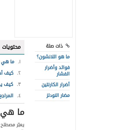
ذات صلة
محتويات
ما هو اللانشون؟
١
ما هي أ
فوائد وأضرار
٢
كيف أخت
الفشار
٣
كيف يم
أضرار الكارنتين
مضار النودلز
٤
المراجع
ما هي أ
يعبّر مصطلح