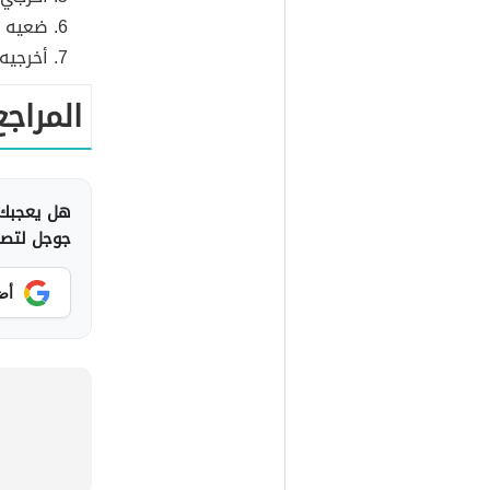
ضعيه ف
أخرجيه
المراجع
هل يعجبك 
جوجل لتصلك
أض