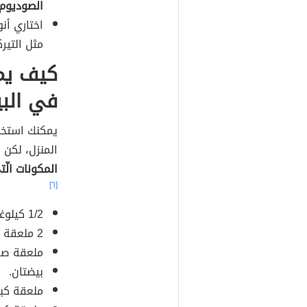
الصوديوم.
اختاري أن
مثل التير
كيف يم
في الب
يمكنك استخد
المنزل، لكن 
المكونات الّت
[٦]
1/2 كيلوغرام من لحم خالٍ من العظام (النوع المفضل لديك).
2 ملعقة صغيرة من ملح البحر غير المكرر.
ملعقة صغ
بيضتان.
ملعقة كبير