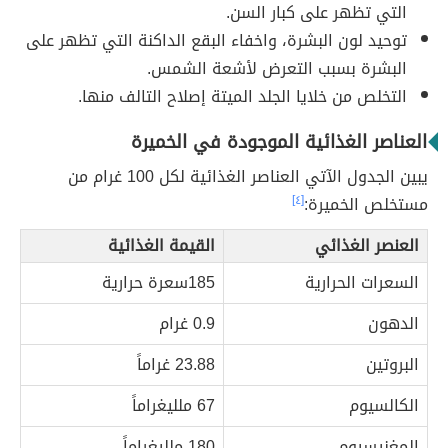
التي تظهر على كبار السن.
توحيد لون البشرة، واخفاء البقع الداكنة التي تظهر على
البشرة بسبب التعرض لأشعة الشمس.
التخلص من خلايا الجلد الميتة إصلاح التالف منها.
العناصر الغذائية الموجودة في الخميرة
يبين الجدول الآتي العناصر الغذائية لكل 100 غرام من
مستخلص الخميرة:
[٤]
العنصر الغذائي
القيمة الغذائية
السعرات الحرارية
185سعرة حرارية
الدهون
0.9 غرام
البروتين
23.88 غراماً
الكالسيوم
67 ملليغراماً
المغنيسيوم
180 ملليغراماً