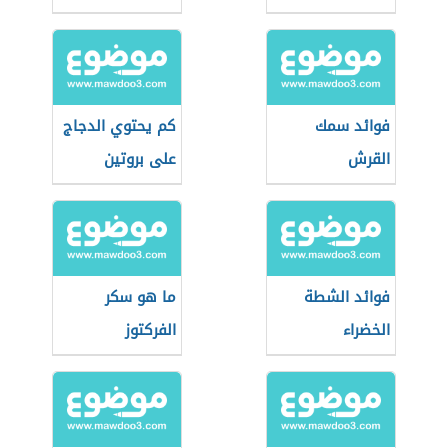
فوائد سمك
كم يحتوي الدجاج
القرش
على بروتين
فوائد الشطة
ما هو سكر
الخضراء
الفركتوز