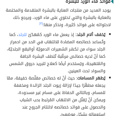
فوائد ماء الورد للبشرة
يوجد العديد من منتجات العناية بالبشرة المتقدمة والمختصة
بالعناية بالبشرة والتي تحتوي على ماء الورد، ويرجع ذلك
لاحتوائه على فوائد كثيرة، ونذكر منها:
[٣]
يُخفف ألام الجلد:
إذ يعمل ماء الورد كمُهدّئ
للجلد
، كما
وتُساعد خصائصه المضادة للالتهاب في الحد من احمرار
الجلد سواء من تكسّر الشعيرات الدمويّة أوالبقع الجلديّة،
كما أنّ لديه خصائص مرطّبة تُلطف البشرة الجافة
والمُتهيجة، ويُستخدم أيضًا كعلاج لتبريد حروق الشمس
والسواد تحت العينين.
يُطهر المسامات
: حيث أنّ له خصائص مقلّصة خفيفة، ممّا
يجعله مطهّرًا جيدًا لإزالة زيوت الجلد الزائدة ومخففة
للمسام، وبالتالي الحفاظ على مسام غير مسدودة،
ويمكن أنّ يُقلّل من الالتهاب المُرتبط بحب الشباب
والحصول على فوائد خصائصه لالتئام الجروح عند
استعماله بشكلٍ موضعيّ.