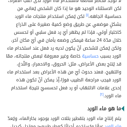
لا توجد مخاطر شائعة لاستخدام ماء الورد لدى أغلب الأفراد،
لكن الاستثناء الوحيد هو ما إذا كان الشخص يُعاني من
حساسية اتجاهه،
[١]
لكن يُمكن استخدام منتجات ماء الورد
بشكلٍ موضعي عن طريق وضع كمية صغيرة على الذراع
كاختبار أولي، فإذا لم يظهر أيّ رد فعل سلبي أو تحسس
خلال مدّة 24 ساعة فيمكن وضعه بأمان في أيّ مكان آخر،
ولكن يُمكن للشخص أنّ يكون لديه رد فعل عند استخدام ماء
الورد بسبب
حساسية
خاصة وغير معروفة لبعض منتجاته، ممّا
قد يُنتج بعض الأعراض، مثل: الحروق، والاحمرار، واللّدغ،
والتهيج، فعند حدوث أيّ من هذه الأعراض بعد استخدام ماء
الورد فيجب مراجعة الطبيب فورًا،إّذ يمكن أنّ تكون هذه
إحدى علامات الالتهاب أو رد فعل تحسسيّ نتيجة استخدام
ماء الورد.
[٢]
ما هو ماء الورد
يتم إنتاج ماء الورد بتقطير بتلات الورد بوجود بخارالماء، ويُعدّ
ماء الورد
عبقًا ويُستخدم أحيانًا كعطر طبيعيّ معتدل كبديل