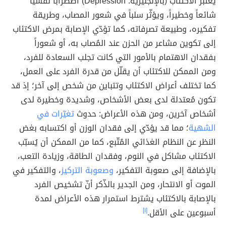
يُعتبر الاكتئاب (بالإنجليزية: Depression) اضطراباً نفسياً
شائعاً وخطيراً، ويؤثّر سلباً في شعور المصاب، وطريقة
تفكيره، وطبيعة تصرفاته، كما تؤدّي الإصابة بمرض الاكتئاب
إلى تكوين مشاعر من الحزن عند المُصاب به، أو شعوراً
بفقدان الاهتمام بالأمور التي كانت تجلب السعادة للفرد،
ومن الممكن للاكتئاب أن يقلّل من قدرة الفرد على العمل،
كما تختلف أعراض الاكتئاب وتتباين من شخص إلى آخر؛ إذ قد
تكون مُعتدلة لدى بعض الأشخاص، وشديدة وخطيرة لدى
أشخاص آخرين، ومن هذه الأعراض: حدوث
تغيّرات في
الشهية
؛ مما قد يؤدّي إلى فقدان الوزن أو اكتسابه بغض
النظر عن النظام الغذائي المُتّبع، كما من الممكن أن يُسبّب
الاكتئاب مشاكل في النوم، وفقدان الطاقة، وزيادة التعب،
بالإضافة إلى صعوبة التفكير،
وصعوبة التركيز
، والتفكير في
الموت أو الانتحار، ومن الجدير بالذّكر أنّ تشخيص الفرد
بالإصابة بالاكتئاب يشترط استمرار هذه الأعراض لمدة
أسبوعين على الأقل.
[١]