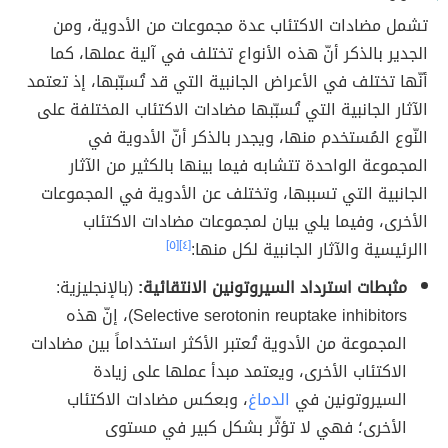
تشمل مضادات الاكتئاب عدة مجموعات من الأدوية، ومن
الجدير بالذكر أنّ هذه الأنواع تختلف في آلية عملها، كما
أنّها تختلف في الأعراض الجانبية التي قد تُسبّبها، إذ تعتمد
الآثار الجانبية التي تُسبّبها مضادات الاكتئاب المختلفة على
النّوع المُستخدم منها، ويجدر بالذكر أنّ الأدوية في
المجموعة الواحدة تتشابه فيما بينها بالكثير من الآثار
الجانبية التي تسببها، وتختلف عن الأدوية في المجموعات
الأخرى، وفيما يلي بيان لمجموعات مضادات الاكتئاب
االرئيسية والآثار الجانبية لكل منها:
[٤]
[٥]
مثبطات استرداد السيروتونين الانتقائية:
(بالإنجليزية:
Selective serotonin reuptake inhibitors)، إنّ هذه
المجموعة من الأدوية تُعتبر الأكثر استخداماً بين مضادات
الاكتئاب الأخرى، ويعتمد مبدأ عملها على زيادة
السيروتونين في
الدماغ
، وبعكس مضادات الاكتئاب
الأخرى؛ فهي لا تؤثّر بشكل كبير في مستوى