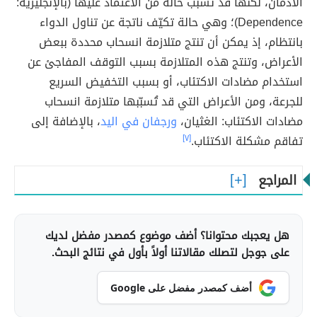
الادمان، لكنّها قد تسبّب حالة من الاعتماد عليها (بالإنجليزية:
Dependence)؛ وهي حالة تكيّف ناتجة عن تناول الدواء
بانتظام، إذ يمكن أن تنتج متلازمة انسحاب محددة ببعض
الأعراض، وتنتج هذه المتلازمة بسبب التوقف المفاجئ عن
استخدام مضادات الاكتئاب، أو بسبب التخفيض السريع
للجرعة، ومن الأعراض التي قد تُسبّبها متلازمة انسحاب
مضادات الاكتئاب: الغثيان،
ورجفان في اليد
، بالإضافة إلى
تفاقم مشكلة الاكتئاب.
[٧]
المراجع
هل يعجبك محتوانا؟ أضف موضوع كمصدر مفضل لديك
على جوجل لتصلك مقالاتنا أولاً بأول في نتائج البحث.
أضف كمصدر مفضل على Google