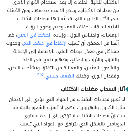
الاكتئاب ثلاثية الحلقات إلا بعد استخدام الأنواع الأخرى
من مضادات الاكتئاب، وعدم الاستفادة منها، ومن الأمثلة
على الآثار الجانبية التي قد تُسبّبها مضادات الاكتئاب
ثلاثية الحلقات: جفاف الفم، وعدم وضوح الرؤية ،
الإمساك، واحتباس البول ، وزيادة
الضغط في العين
، كما
أنّها من الممكن أن تُسبّب
ارتفاعاً في ضغط الدم
، وحدوث
مشاكل في معدّل نبضات القلب، بالإضافة إلى الإصابة
بالقلق، والأرق، والصداع، وظهور طفح على الجلد،
والشعور بالغثيان، والمعاناة من التقيّؤ، وتشنّجات البطن،
وفقدان الوزن، وكذلك
الضعف جنسي
.
[٥]
[٦]
آثار انسحاب مضادات الاكتئاب
لا تُعتبر مضادات الاكتئاب من المواد التي تؤدي إلى الإدمان
مثل؛ الكحول والهيروين، فهي لا تُسبّب الشعور بالنشوة،
حيث إنّ مضادات الاكتئاب لا تؤدّي إلى زيادة مستوى
الدوبامين بالشكل الذي يترافق مع المواد التي تسبب