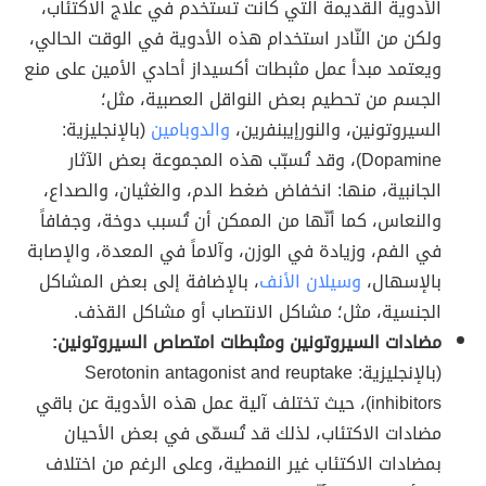
الأدوية القديمة التي كانت تستخدم في علاج الاكتئاب،
ولكن من النّادر استخدام هذه الأدوية في الوقت الحالي،
ويعتمد مبدأ عمل مثبطات أكسيداز أحادي الأمين على منع
الجسم من تحطيم بعض النواقل العصبية، مثل؛
السيروتونين، والنورإيبنفرين،
والدوبامين
(بالإنجليزية:
Dopamine)، وقد تُسبّب هذه المجموعة بعض الآثار
الجانبية، منها: انخفاض ضغط الدم، والغثيان، والصداع،
والنعاس، كما أنّها من الممكن أن تُسبب دوخة، وجفافاً
في الفم، وزيادة في الوزن، وآلاماً في المعدة، والإصابة
بالإسهال،
وسيلان الأنف
، بالإضافة إلى بعض المشاكل
الجنسية، مثل؛ مشاكل الانتصاب أو مشاكل القذف.
مضادات السيروتونين ومثبطات امتصاص السيروتونين:
(بالإنجليزية: Serotonin antagonist and reuptake
inhibitors)، حيث تختلف آلية عمل هذه الأدوية عن باقي
مضادات الاكتئاب، لذلك قد تُسمّى في بعض الأحيان
بمضادات الاكتئاب غير النمطية، وعلى الرغم من اختلاف