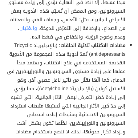
مبدأ عملها، إلا أنّها في النهاية تؤدي إلى زيادة مستوى
السيروتونين، ومن الممكن أن تُسبّب هذه الأدوية بعض
الأعراض الجانبية، مثل؛ النّعاس، وجفاف الفم، والمعاناة
من الصداع، بالإضافة إلى التعرّض للدوخة،
والغثيان
،
وعدم وضوح الرؤية، وانخفاض في ضغط الدم.
مضادات الاكتئاب ثلاثية الحلقات:
(بالإنجليزية: Tricyclic
antidepressants) تُعدّ أدوية هذه المجموعة من الأدوية
القديمة المستخدمة في علاج الاكتئاب، ويعتمد مبدأ
عملها على زيادة مستوى السيروتونين والنورإيبنفرين في
الدماغ، كما أنّها تقلّل من تأثير ناقل عصبي آخر، وهو
الأستيل كولين (بالإنجليزية: Acetylcholine)، مما يؤدي
إلى زيادة خطر التعرض لبعض الآثار الجانبية، التي تشبه
إلى حدّ كبير الآثار الجانبية التي تُسبّبها مثبطات استرداد
السيروتونين الانتقائية ومثبطات إعادة امتصاص
السيروتونين والنورإيبنفرين، لكنّها تكون بشكل أشد،
ويزداد تكرار حدوثها، لذلك لا يُنصح باستخدام مضادات