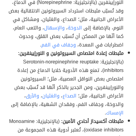
النورإيبنفرين (بالإنجليزية: Norepinephrine) في الدماغ،
وقد تُسبّب مثبطات استرداد السيروتونين الانتقالية بعض
الأعراض الجانبية، مثل؛ الصداع، والغثيان، ومشاكل في
النوم، بالإضافة إلى
الدوخة
،
والإسهال
، والتعب العام،
كما أنّها من الممكن أن تُسبّب بعض القلق، وحدوث
اضطرابات في المعدة،
وجفاف في الفم
.
مثبطات إعادة امتصاص السيروتونين و النورإيبنفرين:
(بالإنجليزية: Serotonin-norepinephrine reuptake
inhibitors)، تمنع هذه الأدوية خلايا الدماغ من إعادة
امتصاص بعض النواقل العصبية، مثل؛ السيروتونين
والنورإيبنفرين، ومن الجدير بالذكر أنّها قد تُسبّب بعض
الأعراض الجانبية، مثل؛
الصداع
،
والغثيان
،
والأرق
،
والدوخة، وجفاف الفم، وفقدان الشهية، بالإضافة إلى
الإمساك
.
مثبطات أكسيداز أحادي الأمين:
(بالإنجليزية: Monoamine
oxidase inhibitors)، تُعتبر أدوية هذه المجموعة من