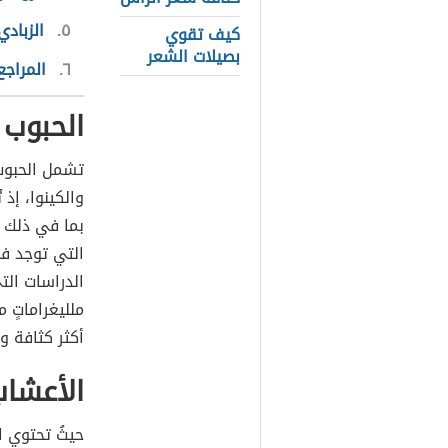
٥
الزبادي
كيف تقوي
بصيلات الشعر
٦
المراجع
الحبوب 
تشمل الحبوب 
والكينوا، إذ ت
بما في ذلك ا
التي توجد في
ملليغراماتٍ م
أكثر كثافة و
الأعشاب 
حيثُ تحتوي ا