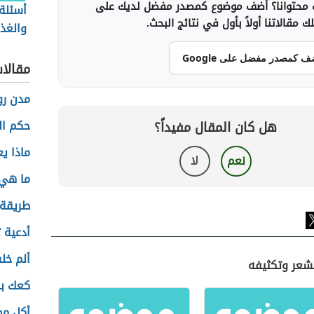
محتوانا؟ أضف موضوع كمصدر مفضل لديك على
أسئلة
 مقالاتنا أولاً بأول في نتائج البحث.
والغذا
ف كمصدر مفضل على Google
مقالا
مدن رو
حكم ال
هل كان المقال مفيداً؟
ماذا ي
نعم
لا
ما هي 
طريقة 
أدعية 
ألم خل
لشعر وتكثيفه
كعك با
أكل مص