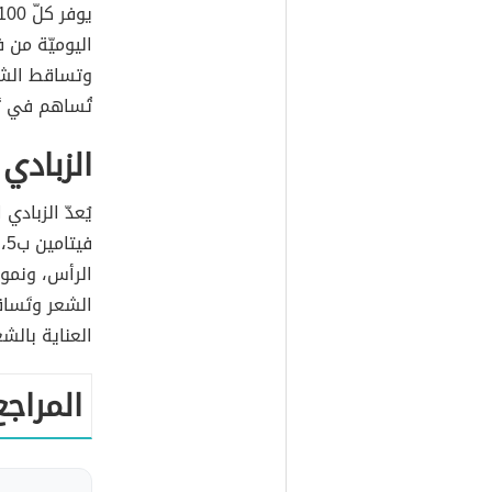
اليوميّة من 
تُساهم في ت
الزبادي 
يُعدّ الزبادي 
ف
الرأس، ونمو 
الشعر وتَساق
العناية بالش
المراجع