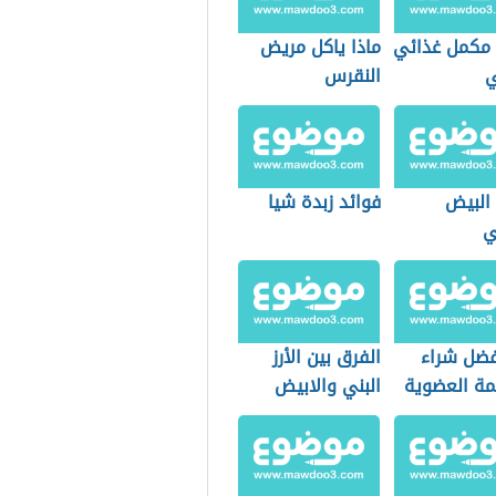
مكمل غذائي
ماذا ياكل مريض
ي
النقرس
 البيض
فوائد زبدة شيا
ي
فضل شراء
الفرق بين الأرز
مة العضوية
البني والابيض
التسوق؟