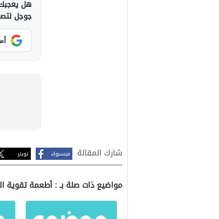
هل يعجبك 
جوجل لتصلك
أض
شارك المقالة
فيسبوك
تويتر
مواضيع ذات صلة بـ : أطعمة تقوية ا