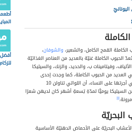
 اليونانيّ
أطعمة
المبا
الكاملة
الكاملة القمح الكامل، والشعير،
والشوفان
،
أفضل 
ُعدّ الحبوب الكاملة غنيّة بالعديدِ من العناصرِ الغذائيّة
للزكام
لألياف، وفيتامينات ب، والحديد، والزنك، والسيليكا
 العديد من الحبوب الكاملة، كما وجدت إحدى
الدراسات التي أجرتها على النساء، أن اللواتي تناولن 10
ن السيليكا يوميًّا لمدّةِ تِسعةِ أشهر كان لديهن شعرًا
مرونة.
[١]
البحريّة
لأعشاب البحريّة على الأحماض الدهنيّة الأساسية