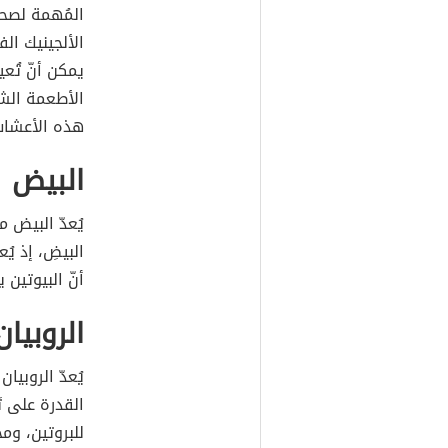
المُهمة لصحة
الألجينيك الف
يمكن أنّ تُعي
الأطعمة الشا
هذه الأعشاب 
البيض
يُعدّ البيض م
البيضِ، إذ يُ
أنّ البيوتين
الروبيان
يُعدّ الروبيان
القدرة على تَ
للبروتين، ومج