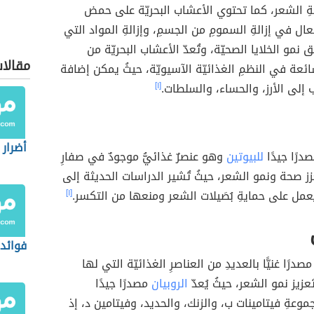
ِ الشعر، كما تحتوي الأعشاب البحريّة على حمض
عال في إزالةِ السمومِ من الجسمِ، وإزالةِ المواد التي
ق نمو الخلايا الصحيّة، وتُعدّ الأعشاب البحريّة من
مقالا
ئعة في النظمِ الغذائيّة الآسيويّة، حيثُ يمكن إضافة
إلى الأرز، والحساء، والسلطات.
[١]
أضرار 
صدرًا جيدًا
للبيوتين
وهو عنصرٌ غذائيُّ موجودٌ في صفارِ
عزز صحة ونمو الشعر، حيثُ تُشير الدراسات الحديثة إلى
 يعمل على حمايةِ بُصَيلات الشعر ومنعها من التكسر.
[١]
فوائد
 مصدرًا غنيًّا بالعديدِ من العناصرِ الغذائيّة التي لها
عزيز نمو الشعر، حيثُ يُعدّ
الروبيان
مصدرًا جيدًا
موعةِ فيتامينات ب، والزنك، والحديد، وفيتامين د، إذ