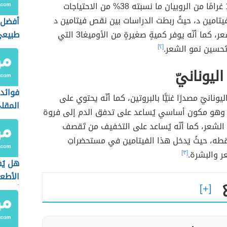
يوفر كلّ 100 غرامًا من الروبيان ما نسبته 38% من الاحتياجات
فيتامين د، حيثُ ربطت الدراسات بين نقص فيتامين د
أفضل 
وتساقط الشعر، كما أنّه يوفر كميةٍ صغيرةٍ من الأوميغا3 التي
طبيع
َحسين نمو الشعر.
[٢]
اليونانيّ
فوائد
اليونانيّ مصدرًا غنيًّا بالبروتين، كما أنّه يحتوي على
المقل
يتامين ب5، وهو مكون أساسي يُساعد على تدفق الدم إلى فروة
الشعر، كما أنّه يُساعد على التخفيف من تَقصف
طه، حيثُ يَدخل هذا الفيتامين في مستحضراتِ
عر والبشرة.
[٣]
هل يُ
الأطع
أثناء 