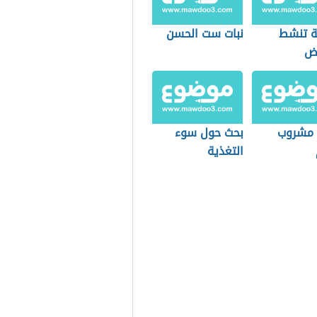
 تنشط
نبات ست الحسن
يض
مشروب
بحث حول سوء
التغذية