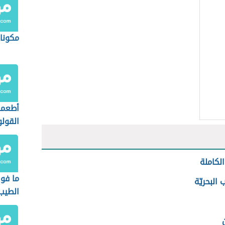
مكونات
أطعمة
القول
الكاملة
ما فوا
 البحريّة
الطيب