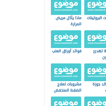
 البروتينات
ماذا يأكل مريض
المرارة
 تهدئ
فوائد أوراق العنب
ون
ئد جوزة
مشروبات لعلاج
الضغط المنخفض