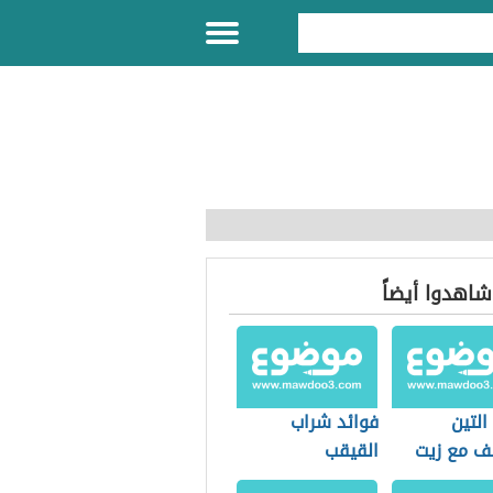
 شاهدوا أيضاً
التين
فوائد شراب
ف مع زيت
القيقب
ن