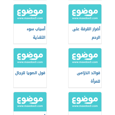
أضرار القرفة على
أسباب سوء
الرحم
التغذية
فوائد الخزامى
فول الصويا للرجال
للمرأة