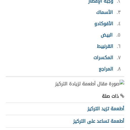
٢
وجبة الإفطار
٣
الأسماك
٤
الأفوكادو
٥
البيض
٦
القرنبيط
٧
المكسرات
٨
المراجع
ذات صلة
أطعمة تزيد التركيز
أطعمة تساعد على التركيز