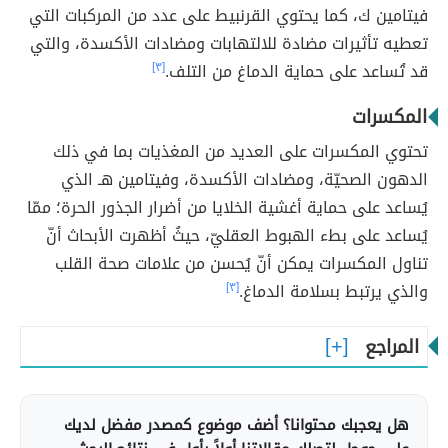
فيتامين ك، كما يحتوي القرنبيط على عدد من المركبات التي
تعطيه تأثيرات مضادة للالتهابات ومضادات الأكسدة، والتي
قد تُساعد على حماية الدماغ من التلف.
[٣]
المكسرات
تحتوي المكسرات على العديد من المغذيات بما في ذلك
الدهون الصحيّة، ومضادات الأكسدة، وفيتامين هـ الذي
يُساعد على حماية أغشية الخلايا من أضرار الجذور الحرة؛ ممّا
يُساعد على بطء الهبوط العقليّ، حيثُ أظهرت الأبحاث أنّ
تناول المكسرات يمكن أنّ يُحسن من علامات صحة القلب
والذي يرتبط بسلامة الدماغ.
[٣]
المراجع
هل يعجبك محتوانا؟ أضف موضوع كمصدر مفضل لديك