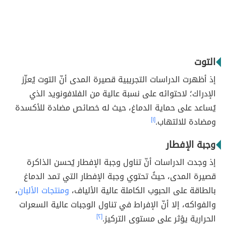
التوت
إذ أظهرت الدراسات التجريبية قصيرة المدى أنّ التوت يُعزّز
الإدراك؛ لاحتوائه على نسبة عالية من الفلافونويد الذي
يُساعد على حماية الدماغ، حيث له خصائص مضادة للأكسدة
ومضادة للالتهاب.
[١]
وجبة الإفطار
إذ وجدت الدراسات أنّ تناول وجبة الإفطار يُحسن الذاكرة
قصيرة المدى، حيثُ تحتوي وجبة الإفطار التي تمد الدماغ
بالطاقة على الحبوب الكاملة عالية الألياف،
ومنتجات الألبان
،
والفواكه، إلا أنّ الإفراط في تناول الوجبات عالية السعرات
الحرارية يؤثر على مستوى التركيز.
[٢]