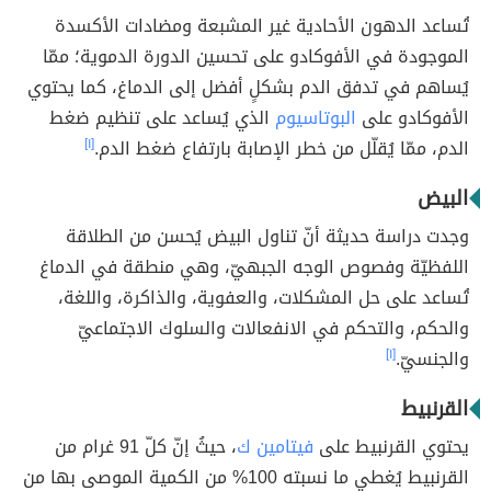
تُساعد الدهون الأحادية غير المشبعة ومضادات الأكسدة
الموجودة في الأفوكادو على تحسين الدورة الدموية؛ ممّا
يُساهم في تدفق الدم بشكلٍ أفضل إلى الدماغ، كما يحتوي
الأفوكادو على
البوتاسيوم
الذي يُساعد على تنظيم ضغط
الدم، ممّا يُقلّل من خطر الإصابة بارتفاع ضغط الدم.
[١]
البيض
وجدت دراسة حديثة أنّ تناول البيض يُحسن من الطلاقة
اللفظيّة وفصوص الوجه الجبهيّ، وهي منطقة في الدماغ
تُساعد على حل المشكلات، والعفوية، والذاكرة، واللغة،
والحكم، والتحكم في الانفعالات والسلوك الاجتماعيّ
والجنسيّ.
[١]
القرنبيط
يحتوي القرنبيط على
فيتامين ك
، حيثُ إنّ كلّ 91 غرام من
القرنبيط يُغطي ما نسبته 100% من الكمية الموصى بها من