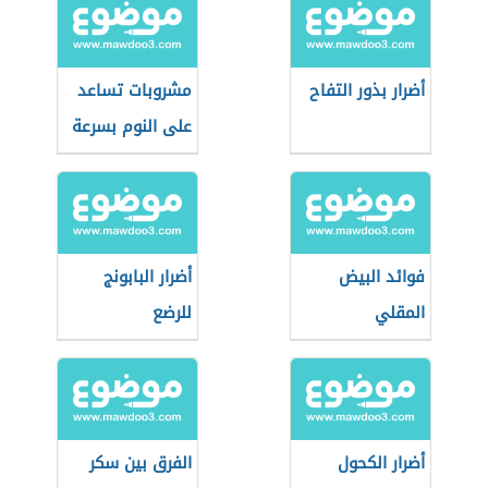
أضرار بذور التفاح
مشروبات تساعد
على النوم بسرعة
فوائد البيض
أضرار البابونج
المقلي
للرضع
أضرار الكحول
الفرق بين سكر