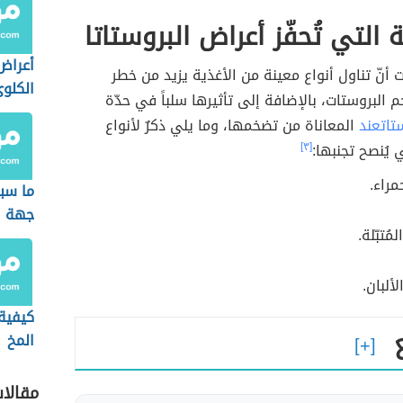
 التي تُحفّز أعراض البروستاتا
أعراض
ت أنّ تناول أنواع معينة من الأغذية يزيد من خطر
الكلوي
م البروستات، بالإضافة إلى تأثيرها سلباً في حدّة
تاتعند
المعاناة من تضخمها، وما يلي ذكرٌ لأنواع
 يُنصح تجنبها:
[٣]
مراء.
ما سب
جهة ا
ُتبّلة.
ألبان.
كيفية
المخ
مقالا