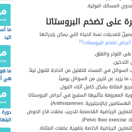
عدوى المسالك البولية.
ة على تضخم البروستاتا
ما أس
صيلٌ لتعديلات نمط الحياة التي يمكن بإجرائها
اليد
أعراض تضخم البروستات
:
[٢]
لى التوتر والقلق.
 التدخين.
السوائل في المساء للتقليل من الحاجة للتبول ليلاً.
ما هو 
ما يزيد عن لترين من السوائل يومياً.
هي أع
ريغ المثانة بشكل كامل أثناء التبول.
وية المعروفة بتأثيرها السلبيّ في أعراض البروستاتا
مين (بالإنجليزية: Antihistamines).
تمارين الرياضية المُخصصة لتدريب عضلات قاع الحوض
دورة ح
Pelvic).
البلها
تمارين الرياضية الخاصة بتقوية عضلات المثانة.