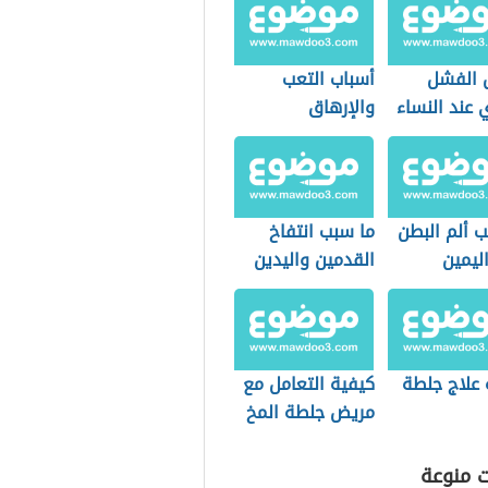
 الفشل
أسباب التعب
 عند النساء
والإرهاق
ب ألم البطن
ما سبب انتفاخ
ليمين
القدمين واليدين
 علاج جلطة
كيفية التعامل مع
مريض جلطة المخ
ت منوعة