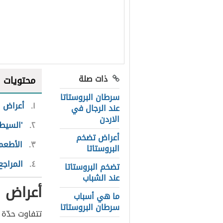
ذات صلة
محتويات
سرطان البروستاتا
١
أعراض ال
عند الرجال في
الاردن
٢
'
السيطر
أعراض تضخم
٣
الأطعمة
البروستاتا
٤
المراجع
تضخم البروستاتا
عند الشباب
أعراض ا
ما هي أسباب
سرطان البروستاتا
تتفاوت حدّة 