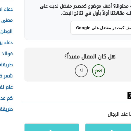
محتوانا؟ أضف موضوع كمصدر مفضل لديك على
دعاء ا
 مقالاتنا أولاً بأول في نتائج البحث.
معنى ا
ف كمصدر مفضل على Google
الوطن
دعاء ي
فوائد 
هل كان المقال مفيداً؟
طريقة ع
نعم
لا
شعر خي
علم نف
كم عدد
طريقة 
 عند الرجال