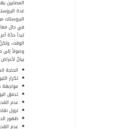
المصابين بهذ
غدة البروستا
البروستات م
في حال معانا
تبدأ حدّة أع
الوقت، ولكنّ
وصولاً إلى ح
بيانٌ لأعراض 
الحاجة الم
تكرار الت
مواجهة ص
تدفق الب
عدم القدر
نزول نقاط
ظهور الدم
عدم القدر