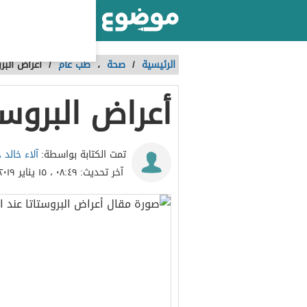
أكبر موقع عربي بالعالم
الرئيسية
/
صحة
،
طب عام
/
أعراض البرو
أعراض البروست
آلاء خالد 
تمت الكتابة بواسطة:
آخر تحديث:
٠٨:٤٩ ، ١٥ يناير ٢٠١٩