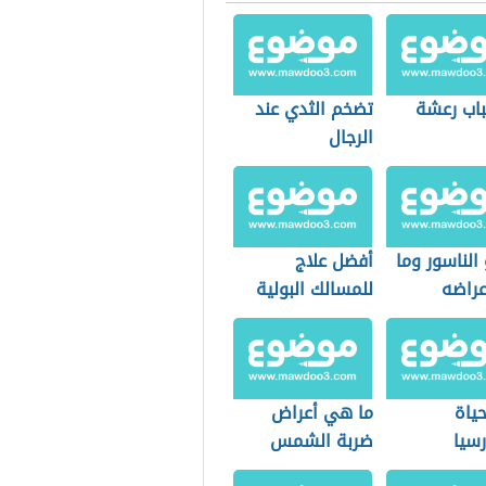
باب رعشة
تضخم الثدي عند
الرجال
الناسور وما
أفضل علاج
راضه
للمسالك البولية
ياة
ما هي أعراض
رسيا
ضربة الشمس