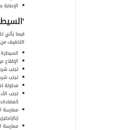
الإصابة ب
'
السيطر
فيما يأتي تف
التخفيف من
السيطرة ع
الإقلاع عن
تجنب شرب 
تجنب شرب 
محاولة تف
تجنب الأد
كمضادات الهستا
ممارسة ال
(بالإنجليزية:  floor exercise
ممارسة ال