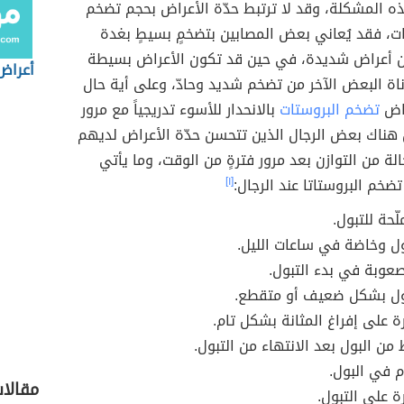
ه المشكلة، وقد لا ترتبط حدّة الأعراض بحجم تضخم
ت، فقد يُعاني بعض المصابين بتضخمٍ بسيطٍ بغدة
ن أعراض شديدة، في حين قد تكون الأعراض بسيطة
أعراض 
ة البعض الآخر من تضخم شديد وحادّ، وعلى أية حال
راض
تضخم البروستات
بالانحدار للأسوء تدريجياً مع مرور
 هناك بعض الرجال الذين تتحسن حدّة الأعراض لديهم
الة من التوازن بعد مرور فترةٍ من الوقت، وما يأتي
تضخم البروستاتا عند الرجال:
[١]
لّحة للتبول.
بول وخاضة في ساعات الليل.
عوبة في بدء التبول.
ول بشكل ضعيف أو متقطع.
ة على إفراغ المثانة بشكل تام.
 من البول بعد الانتهاء من التبول.
 في البول.
مقالا
ة على التبول.