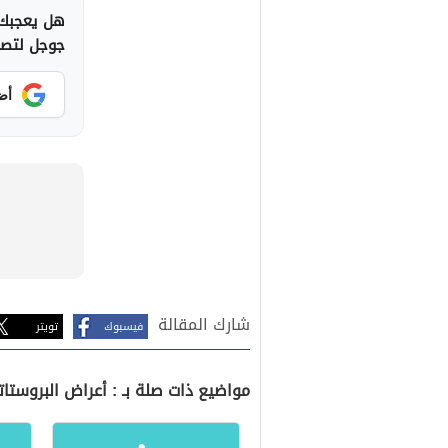
هل يعجبك 
جوجل لتصلك
أض
شارك المقالة
فيسبوك
تويتر
مواضيع ذات صلة بـ : أعراض البروستاتا