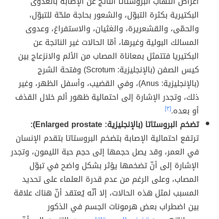
أعراض التهاب البروستاتا الناتج عن الإصابة بالعدوى
البكتيرية بكثرة التبوّل، والشعور بحاجة ملحّة للتبوّل،
والحمّى، والقشعريرة، والغثيان، والاستفراغ، وعدوى
المسالك البولية وغيرها، أمّا الحالات غير الناتجة عن
البكتيريا فتتمثل بمعاناة المصاب من الألم والانزعاج بين
كيس الصفن (بالإنجليزية: Scrotum) وفتحة الشرج
(بالإنجليزية: Anus)، وفي القضيب، وأسفل الظهر، وغير
ذلك، وتجدر الإشارة إلى احتمالية ظهور ألم خلال القذف
أو بعده.
[٣]
تضخم البروستاتا (بالإنجليزية: Enlarged prostate):
ترتفع احتمالية الإصابة بتضخم البروستاتا بتقدم الإنسان
في العمر، وقد يصل حجمها إلى حجم حبة الليمون، وتجدر
الإشارة إلى أنّ تضخمها يؤثر بشكل واضح في تبوّل
المصاب، وعلى الرغم من عدم قدرة العلماء على تحديد
المسبب لمثل هذه الحالات، إلا أنّه يُعتقد أنّ هناك علاقة
بين اضطراب بعض هرمونات الجسم في الذكور