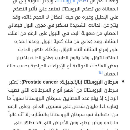
ومعاناتهم من
تضخم البروستاتا
، ويجدر التنويه إلى أنّ
المعاناة من تضخم البروستاتا تعتمد على تأثير التضخم
على الإحليل وغيره من حيث المكان لا الحجم ذاته، وقد
ينتج عن الحالات الشديدة تسكير في مجرى البول فيعاني
المصاب من صعوبة البدء في التبول على الرغم من امتلاء
المثانة، وقد يُعاني من قلة كمية البول، وعدم القدرة
على إفراغ المثانة أثناء التبوّل، وكذلك ظهور الحاجة
الملحّة للتبوّل. وقد يقوم الطبيب بعلاج الحالة باختيار
بعض العلاجات الدوائية أو الإجراءات الجراحية بحسب حالة
المصاب.
[٤]
سرطان البروستاتا (بالإنجليزية: Prostate cancer):
يُعتبر
سرطان البروستاتا من أشهر أنواع السرطانات التي تصيب
الرجال؛ إذ يبلغ عدد المصابين بسرطان البروستاتا سنوياً ما
يُقارب 1.1 مليون شخص على مستوى العالم، وعلى الرغم
من احتمالية نمو سرطان البروستاتا وانتشاره إلا أنّه غالباً
ما ينمو ويكبر ببطءٍ، ومن الأعراض التي قد تظهر على