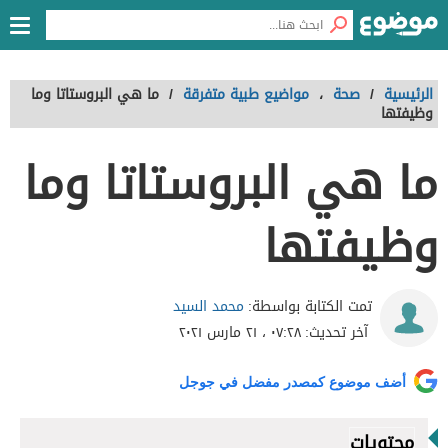
الرئيسية
/
صحة
،
مواضيع طبية متفرقة
/
ما هي البروستاتا وما
وظيفتها
ما هي البروستاتا وما
وظيفتها
محمد السيد
تمت الكتابة بواسطة:
آخر تحديث:
٠٧:٢٨ ، ٢١ مارس ٢٠٢١
أضف موضوع كمصدر مفضل في جوجل
محتويات