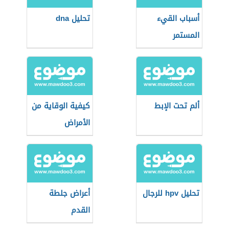
أسباب القيء
تحليل dna
المستمر
ألم تحت الإبط
كيفية الوقاية من
الأمراض
تحليل hpv للرجال
أعراض جلطة
القدم