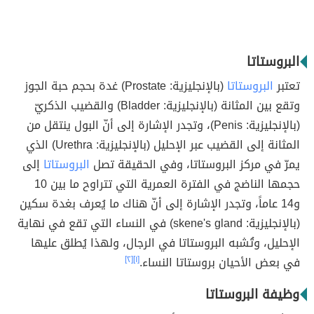
البروستاتا
تعتبر
البروستاتا
(بالإنجليزية: Prostate) غدة بحجم حبة الجوز
وتقع بين المثانة (بالإنجليزية: Bladder) والقضيب الذكريّ
(بالإنجليزية: Penis)، وتجدر الإشارة إلى أنّ البول ينتقل من
المثانة إلى القضيب عبر الإحليل (بالإنجليزية: Urethra) الذي
يمرّ في مركز البروستاتا، وفي الحقيقة تصل
البروستاتا
إلى
حجمها الناضج في الفترة العمرية التي تتراوح ما بين 10
و14 عاماً، وتجدر الإشارة إلى أنّ هناك ما يُعرف بغدة سكين
(بالإنجليزية: skene's gland) في النساء التي تقع في نهاية
الإحليل، وتُشبه البروستاتا في الرجال، ولهذا يُطلق عليها
في بعض الأحيان بروستاتا النساء.
[١]
[٢]
وظيفة البروستاتا