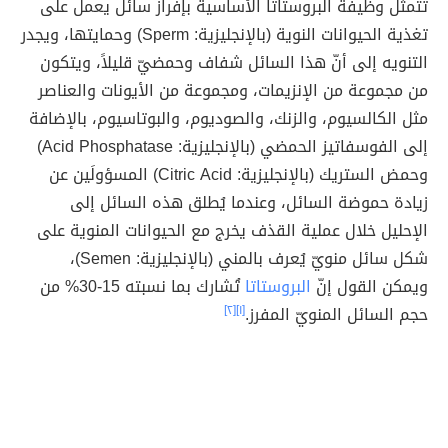
تتمثل وظيفة البروستاتا الأساسية بإفراز سائل يعمل على
تغذية الحيوانات النوية (بالإنجليزية: Sperm) وحمايتها، ويجدر
التنويه إلى أنّ هذا السائل شفاف وحمضيّ قليلاً، ويتكون
من مجموعة من الإنزيمات، ومجموعة من الأيونات والعناصر
مثل الكالسيوم، والزنك، والصوديوم، والبوتاسيوم، بالإضافة
إلى الفوسفاتيز الحمضي (بالإنجليزية: Acid Phosphatase)
وحمض الستريك (بالإنجليزية: Citric Acid) المسؤولَين عن
زيادة حموضة السائل، وعندما يُطلق هذه السائل إلى
الإحليل خلال عملية القذف يخرج مع الحيوانات المنوية على
شكل سائل منويّ يُعرف بالمني (بالإنجليزية: Semen)،
ويمكن القول إنّ
البروستاتا
تُشارك بما نسبته 15-30% من
حجم السائل المنويّ المفرز.
[١]
[٢]