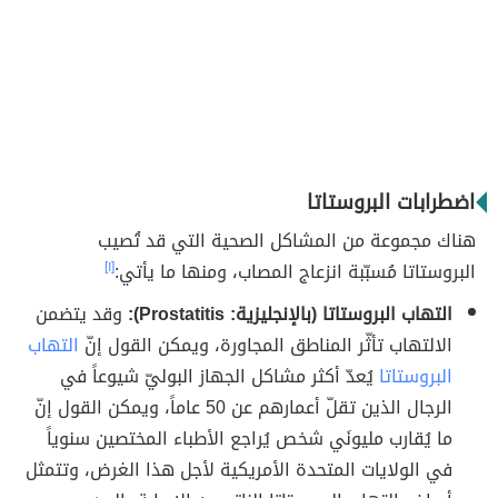
اضطرابات البروستاتا
هناك مجموعة من المشاكل الصحية التي قد تُصيب
البروستاتا مُسبّبة انزعاج المصاب، ومنها ما يأتي:
[١]
التهاب البروستاتا (بالإنجليزية: Prostatitis):
وقد يتضمن
الالتهاب تأثّر المناطق المجاورة، ويمكن القول إنّ
التهاب
البروستاتا
يُعدّ أكثر مشاكل الجهاز البوليّ شيوعاً في
الرجال الذين تقلّ أعمارهم عن 50 عاماً، ويمكن القول إنّ
ما يُقارب مليونَي شخص يُراجع الأطباء المختصين سنوياً
في الولايات المتحدة الأمريكية لأجل هذا الغرض، وتتمثل