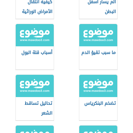
ألم يسار أسفل
كيفية انتقال
البطن
الأمراض الوراثية
ما سبب تقيؤ الدم
أسباب قلة البول
تضخم البنكرياس
تحاليل تساقط
الشعر