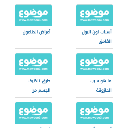
أسباب لون البول
أعراض الطاعون
الغامق
ما هو سبب
طرق تنظيف
الحازوقة
الجسم من
السموم