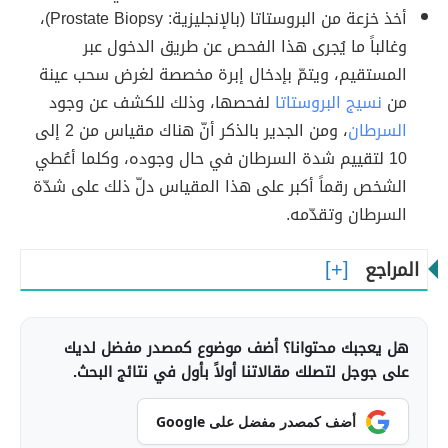
أخذ خزعة من البروستاتا (بالإنجليزية: Prostate Biopsy)،
وغالباً ما يُجرى هذا الفحص عن طريق الدخول عبر
المستقيم، ويتمّ بإدخال إبرة مخصصة لغرض سحب عينة
من
نسيج البروستاتا
لفحصها، وذلك للكشف عن وجود
السرطان
، ومن الجدير بالذكر أنّ هناك مقياس من 2 إلى
10 لتقييم شدة السرطان في حال وجوده، وكلما أعُطي
الشخص رقماً أكبر على هذا المقياس دلّ ذلك على شدّة
السرطان وتقدّمه.
المراجع
هل يعجبك محتوانا؟ أضف موضوع كمصدر مفضل لديك
على جوجل لتصلك مقالاتنا أولاً بأول في نتائج البحث.
أضف كمصدر مفضل على Google