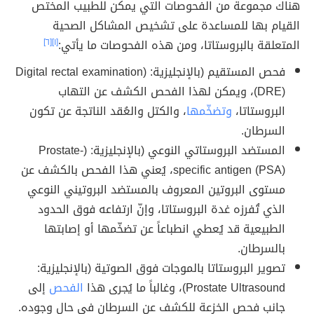
هناك مجموعة من الفحوصات التي يمكن للطبيب المختص
القيام بها للمساعدة على تشخيص المشاكل الصحية
المتعلقة بالبروستاتا، ومن هذه الفحوصات ما يأتي:
[١]
[٦]
فحص المستقيم (بالإنجليزية: (Digital rectal examination
(DRE)، ويمكن لهذا الفحص الكشف عن التهاب
البروستاتا،
وتضخّمها
، والكتل والعُقد الناتجة عن تكون
السرطان.
المستضد البروستاتي النوعي (بالإنجليزية: (Prostate-
specific antigen (PSA)، يُعني هذا الفحص بالكشف عن
مستوى البروتين المعروف بالمستضد البروتيني النوعي
الذي تُفرزه غدة البروستاتا، وإنّ ارتفاعه فوق الحدود
الطبيعية قد يُعطي انطباعاً عن تضخّمها أو إصابتها
بالسرطان.
تصوير البروستاتا بالموجات فوق الصوتية (بالإنجليزية:
Prostate Ultrasound)، وغالباً ما يُجرى هذا
الفحص
إلى
جانب فحص الخزعة للكشف عن السرطان في حال وجوده.