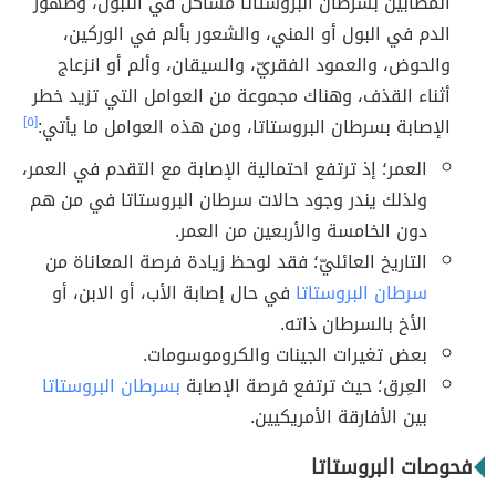
المصابين بسرطان البروستاتا مشاكل في التبوّل، وظهور
الدم في البول أو المني، والشعور بألم في الوركين،
والحوض، والعمود الفقريّ، والسيقان، وألم أو انزعاج
أثناء القذف، وهناك مجموعة من العوامل التي تزيد خطر
الإصابة بسرطان البروستاتا، ومن هذه العوامل ما يأتي:
[٥]
العمر؛ إذ ترتفع احتمالية الإصابة مع التقدم في العمر،
ولذلك يندر وجود حالات سرطان البروستاتا في من هم
دون الخامسة والأربعين من العمر.
التاريخ العائليّ؛ فقد لوحظ زيادة فرصة المعاناة من
سرطان البروستاتا
في حال إصابة الأب، أو الابن، أو
الأخ بالسرطان ذاته.
بعض تغيرات الجينات والكروموسومات.
العِرق؛ حيث ترتفع فرصة الإصابة
بسرطان البروستاتا
بين الأفارقة الأمريكيين.
فحوصات البروستاتا