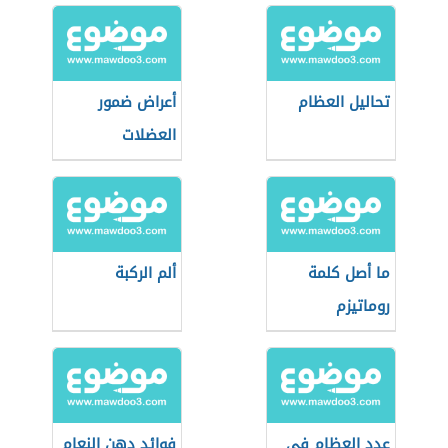
تحاليل العظام
أعراض ضمور
العضلات
ما أصل كلمة
ألم الركبة
روماتيزم
عدد العظام في
فوائد دهن النعام