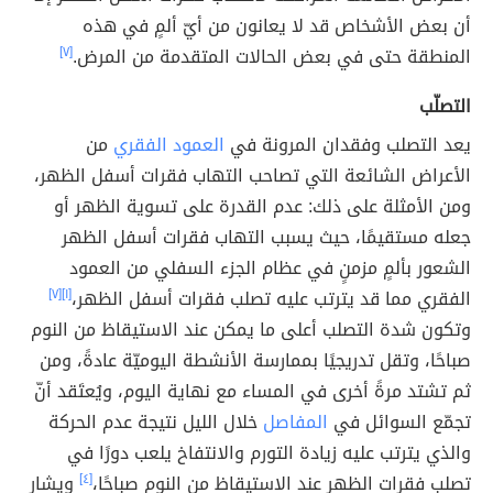
أن بعض الأشخاص قد لا يعانون من أيّ ألمٍ في هذه
المنطقة حتى في بعض الحالات المتقدمة من المرض.
[٧]
التصلّب
يعد التصلب وفقدان المرونة في
العمود الفقري
من
الأعراض الشائعة التي تصاحب التهاب فقرات أسفل الظهر،
ومن الأمثلة على ذلك: عدم القدرة على تسوية الظهر أو
جعله مستقيمًا، حيث يسبب التهاب فقرات أسفل الظهر
الشعور بألمٍ مزمنٍ في عظام الجزء السفلي من العمود
الفقري مما قد يترتب عليه تصلب فقرات أسفل الظهر،
[١]
[٧]
وتكون شدة التصلب أعلى ما يمكن عند الاستيقاظ من النوم
صباحًا، وتقل تدريجيًا بممارسة الأنشطة اليوميّة عادةً، ومن
ثم تشتد مرةً أخرى في المساء مع نهاية اليوم، ويُعتَقد أنّ
تجمّع السوائل في
المفاصل
خلال الليل نتيجة عدم الحركة
والذي يترتب عليه زيادة التورم والانتفاخ يلعب دورًا في
تصلب فقرات الظهر عند الاستيقاظ من النوم صباحًا،
[٤]
ويشار