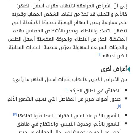
إلى أنّ الأعراض المرافقة لالتهاب فقرات أسفل الظهر؛
كالألم والتصلب قد تحدّ من نشاط الشخص المصاب وقدرته
على ممارسة بعض المهام اليوميّة خصوصًا الأنشطة التي
تتضمّن التمدّد والانحناء، ويجدر بالأشخاص المصابين بهذه
المشكلة الحذر من الانحناء، والحركة العكسيّة أسفل الظهر،
والحركات السريعة لسهولة تعرّض منطقة الفقرات القطنيّة
للضرر لديهم.
[٢]
أعراض أخرى
من الأعراض الأخرى لالتهاب فقرات أسفل الظهر ما يأتي:
انخفاضٌ في نطاق الحركة.
[١]
صدور أصوات صريرٍ من المفاصل التي تسبب الشعور الألم.
.
[١]
الشعور بالألم عند لمس الفقرات المصابة وانتفاخها.
[٧]
الشعور بالألم، وحدوث التيبس، والانتفاخ في مناطق
أخرى من الجسم؛ خصوصًا في حال المعاناة من مرض