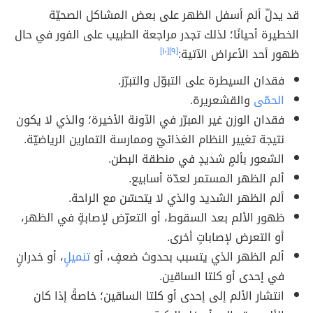
قد يدلّ ألم أسفل الظهر على بعض المشاكل الصحيّة
الخطيرة أحيانًا؛ لذلك تجدر مراجعة الطبيب على الفور في حال
ظهور أحد الأعراض الآتية:
[٩]
[١٠]
فقدان السيطرة على التبوّل والتبرّز.
الحمّى
والقشعريرة.
فقدان الوزن غير المبرّر في الآونة الأخيرة؛ والذي لا يكون
نتيجة تغيير النظام الغذائيّ وممارسة التمارين الرياضيّة.
الشعور بألمٍ شديدٍ في منطقة البطن.
ألم الظهر المستمر لعدّة أسابيع.
ألم الظهر الشديد والذي لا يتحسّن مع الراحة.
ظهور الألم بعد السقوط، أو التعرّض لإصابةٍ في الظهر،
أو التعرض لإصاباتٍ أخرى.
ألم الظهر الذي يتسبب بحدوث ضعفٍ، أو
تنميلٍ
، أو خدرانٍ
في إحدى أو كلتا الساقين.
انتشار الألم إلى إحدى أو كلتا الساقين؛ خاصةً إذا كان