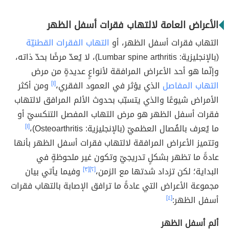
الأعراض العامة لالتهاب فقرات أسفل الظهر
التهاب فقرات أسفل الظهر، أو
التهاب الفقرات القطنيّة
(بالإنجليزية: Lumbar spine arthritis)، لا يُعدّ مرضًا بحدّ ذاته،
وإنّما هو أحد الأعراض المرافقة لأنواعٍ عديدةٍ من مرض
التهاب المفاصل
الذي يؤثر في العمود الفقري،
[١]
ومن أكثر
الأمراض شيوعًا والذي يتسبّب بحدوث الألم المرافق لالتهاب
فقرات أسفل الظهر هو مرض التهاب المفصل التنكسيّ أو
ما يُعرف بالفُصال العظميّ (بالإنجليزية: Osteoarthritis)،
[١]
وتتميز الأعراض المرافقة لالتهاب فقرات أسفل الظهر بأنها
عادةً ما تظهر بشكلٍ تدريجيّ وتكون غير ملحوظةٍ في
البداية؛ لكن تزداد شدتها مع الزمن،
[٢]
[٣]
وفيما يأتي بيان
مجموعة الأعراض التي عادةً ما ترافق الإصابة بالتهاب فقرات
أسفل الظهر:
[٤]
ألم أسفل الظهر