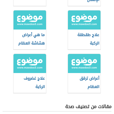
علاج طقطقة
ما هي أعراض
الركبة
هشاشة العظام
أعراض ترقق
علاج غضروف
العظام
الركبة
مقالات من تصنيف صحة