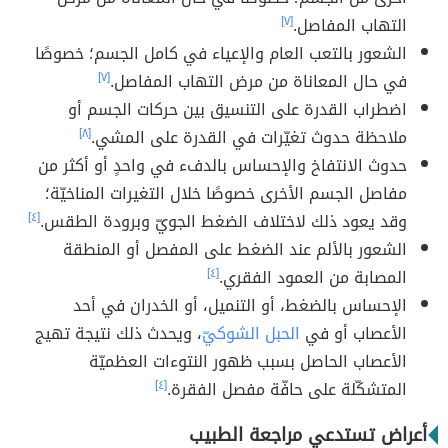
التهاب المفاصل.
[٧]
الشعور بالتعب العام والإعياء في كامل الجسم؛ خصوصًا
في حال المعاناة من مرض التهاب المفاصل.
[٧]
اضطراب القدرة على التنسيق بين حركات الجسم أو
ملاحظة حدوث تغيّرات في القدرة على المشي.
[٨]
حدوث الانتفاخ والإحساس بالدفء في واحدٍ أو أكثر من
مفاصل الجسم الأخرى خصوصًا خلال التغيرات المناخيّة؛
وقد يعود ذلك لاختلاف الضغط الجويّ وبرودة الطقس.
[٤]
الشعور بالألم عند الضغط على المفصل أو المنطقة
المصابة من العمود الفقري.
[٤]
الإحساس بالضغط، أو التنميل، أو الخدران في أحد
الأعصاب أو في
الحبل الشوكيّ
، ويحدث ذلك نتيجة تهيج
الأعصاب الحاصل بسبب ظهور النتوءات العظميّة
المتشكّلة على حافّة مفصل الفقرة.
[٤]
أعراض تستدعي مراجعة الطبيب