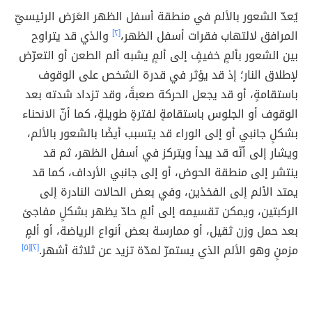
يُعدّ الشعور بالألم في منطقة أسفل الظهر العَرَض الرئيسيّ
المرافق لالتهاب فقرات أسفل الظهر،
[٢]
والذي قد يتراوح
بين الشعور بألمٍ خفيفٍ إلى ألمٍ يشبه ألم الطعن أو التعرّض
لإطلاق النار؛ إذ قد يؤثر في قدرة الشخص على الوقوف
باستقامةٍ، أو قد يجعل الحركة صعبةً، وقد تزداد شدته بعد
الوقوف أو الجلوس باستقامةٍ لفترةٍ طويلةٍ، كما أنّ الانحناء
بشكلٍ جانبي أو إلى الوراء قد يتسبب أيضًا بالشعور بالألم،
ويشار إلى أنّه قد يبدأ ويتركز في أسفل الظهر، ثم قد
ينتشر إلى منطقة الحوض، أو إلى جانبي الأرداف، كما قد
يمتد الألم إلى الفخذين، وفي بعض الحالات النادرة إلى
الركبتين، ويمكن تقسيمه إلى ألمٍ حادّ يظهر بشكلٍ مفاجئ
بعد حمل وزن ثقيل، أو ممارسة بعض أنواع الرياضة، أو ألمٍ
مزمنٍ وهو الألم الذي يستمرّ لمدّة تزيد عن ثلاثة أشهر.
[٢]
[٥]