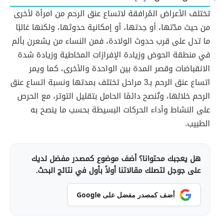
تختلف الأعراض المُرافقة لاتساع عنق الرحم من امرأة لأخرى
من حيث مدّتها، أو حِدتها، أو إمكانية حدوثها، ولكنها غالبًا
ما تدل على قرب حدوث الولادة، فمن النساء من يشعرن بألم
في منطقة الحوض وزيادة الإفرازات المخاطية وزيادة شدة
الانقباضات وقصر المدة بين الواحدة والأخرى، كما ويمر
اتساع عنق الرحم بـ3 مراحل تختلف بمدتها ونسبة اتساع عنق
الرحم خلالها، وتُنصح دائمًا الحامل بتقليل التوتر، مع الحرص
على النشاط وأداء الحركات البسيطة بحسب ما ينصح به
الطبيب.
هل يعجبك محتوانا؟ أضف موضوع كمصدر مفضل لديك
على جوجل لتصلك مقالاتنا أولاً بأول في نتائج البحث.
أضف كمصدر مفضل على Google