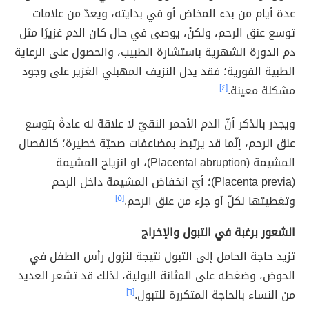
عدة أيام من بدء المخاض أو في بدايته، ويعدّ من علامات
توسع عنق الرحم، ولكنْ، يوصى في حال كان الدم غزيرًا مثل
دم الدورة الشهرية باستشارة الطبيب، والحصول على الرعاية
الطبية الفورية؛ فقد يدل النزيف المهبلي الغزير على وجود
مشكلة معينة.
[٤]
ويجدر بالذكر أنّ الدم الأحمر النقيّ لا علاقة له عادةً بتوسع
عنق الرحم، إنّما قد يرتبط بمضاعفات صحيّة خطيرة؛ كانفصال
المشيمة (Placental abruption)، او انزياح المشيمة
(Placenta previa)؛ أيّ انخفاض المشيمة داخل الرحم
وتغطيتها لكلّ أو جزء من عنق الرحم.
[٥]
الشعور برغبة في التبول والإخراج
تزيد حاجة الحامل إلى التبول نتيجة لنزول رأس الطفل في
الحوض، وضغطه على المثانة البولية، لذلك قد تشعر العديد
من النساء بالحاجة المتكررة للتبول.
[٦]