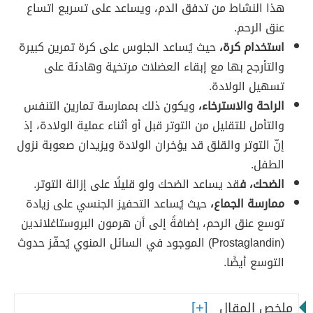
هذا النشاط من تدفق الدم، ويساعد على تسريع اتساع
عنق الرحم.
استخدام كرة،
حيث يُساعد الجلوس على كرة تمرين كبيرة
والتأرجح بها مع إبقاء العضلات مرتخية وهادئة على
تسهيل الولادة.
الراحة والاسترخاء،
ويكون ذلك
بممارسة تمارين
التنفس
والتأمل للتقليل من التوتر قبل أو أثناء عملية الولادة، إذ
إنّ التوتر والقلق قد يؤخران الولادة ويزيدان صعوبة نزول
الطفل.
الضحك، ف
قد يساعد الضحك ولو قليلًا على إزالة التوتر.
ممارسة الجماع،
حيث يُساعد التحفيز الجنسي على زيادة
توسع عنق الرحم، إضافةً إلى أن هرمون البروستاغلاندين
(Prostaglandin) الموجود في السائل المنوي يُحفّز حدوث
التوسع أيضًا.
ملخص المقال