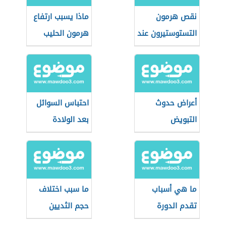
نقص هرمون
ماذا يسبب ارتفاع
التستوستيرون عند
هرمون الحليب
النساء
أعراض حدوث
احتباس السوائل
التبويض
بعد الولادة
ما هي أسباب
ما سبب اختلاف
تقدم الدورة
حجم الثديين
الشهرية