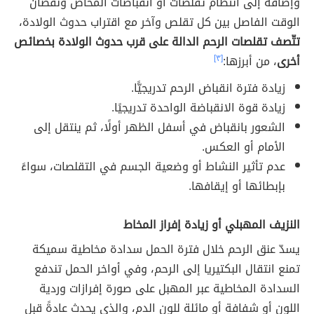
وإضافةً إلى انتظام تقلصات أو انقباضات المخاض ونقصان
الوقت الفاصل بين كل تقلص وآخر مع اقتراب حدوث الولادة،
تتّصف تقلصات الرحم الدالة على قرب حدوث الولادة بخصائص
أخرى
، من أبرزها:
[٣]
زيادة فترة انقباض الرحم تدريجيًّا.
زيادة قوة الانقباضة الواحدة تدريجيًا.
الشعور بانقباض في أسفل الظهر أولًا، ثم ينتقل إلى
الأمام أو العكس.
عدم تأثير النشاط أو وضعية الجسم في التقلصات، سواءً
بإبطائها أو إيقافها.
النزيف المهبلي أو زيادة إفراز المخاط
يسدّ عنق الرحم خلال فترة الحمل سدادة مخاطية سميكة
تمنع انتقال البكتيريا إلى الرحم، وفي أواخر الحمل
تندفع
السدادة المخاطية عبر المهبل على صورة إفرازات وردية
اللون أو شفافة أو مائلة للون الدم، والذي يحدث عادةً قبل