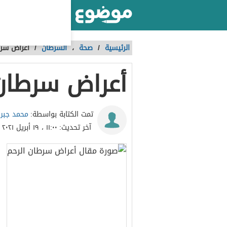
أكبر موقع عربي بالعالم
الرئيسية
/
صحة
،
السرطان
/
أعراض سرط
أعراض سرطان 
محمد جبر
تمت الكتابة بواسطة:
آخر تحديث:
١١:٠٠ ، ١٩ أبريل ٢٠٢١