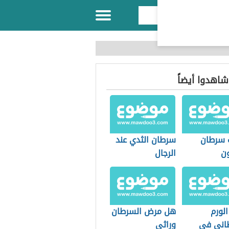
 شاهدوا أيضاً
 سرطان
سرطان الثدي عند
ون
الرجال
لورم
هل مرض السرطان
اني في
وراثي