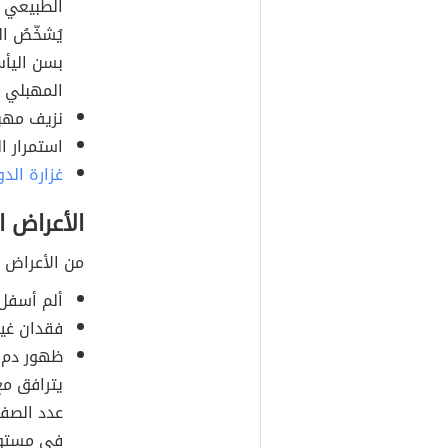
الطبيعي ل
يُشخّصُ ا
المهبلي ف
نزيف مهبل
استمرار ا
غزارة الد
الأعراض ا
من الأعراض ا
ألم أسفل 
فقدان غير 
في مستوى