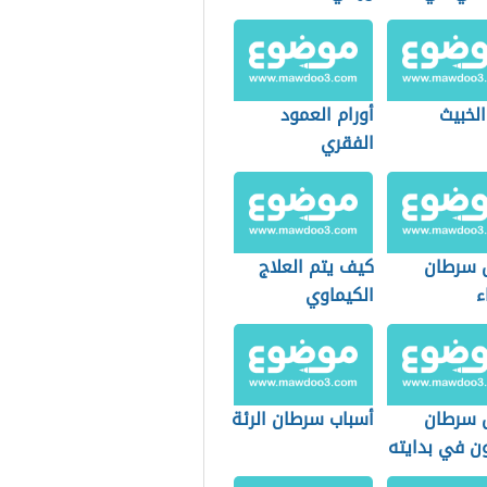
الخبيث
أورام العمود
الفقري
 سرطان
كيف يتم العلاج
ء
الكيماوي
 سرطان
أسباب سرطان الرئة
ون في بدايته