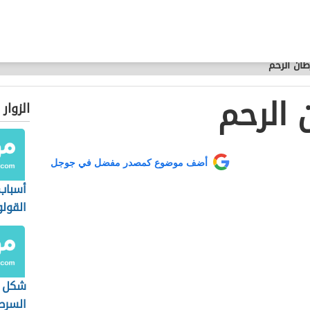
ان الرحم
الرحم
الزوار
أضف موضوع كمصدر مفضل في جوجل
أسباب
القول
شكل ا
السرط