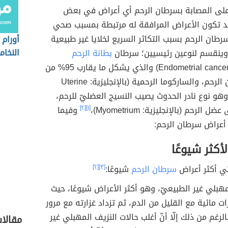
على المصابة بسرطان الرحم أي أعراض في بعض
 قد تكون الأعراض المرافقة له مرتبطة بمسبب صحي
رطان الرحم بسبب التكاثر السريع لخلايا غير طبيعية
أورام 
النخام
 وينقسم لنوعين رئيسيين؛ سرطان
بطانة الرحم
(بالإنجليزية: Endometrial cancer) والذي يشكل ما يقارب 95% من
حالات سرطان الرحم، والساركوما الرحمية (بالإنجليزية: Uterine
sarco)، وهو نوع نادر الحدوث يصيب النسيج العضليّ للرحم،
الرحم (بالإنجليزية: Myometrium)،
[١]
[٢]
وفيما
أعراض سرطان الرحم:
أكثر شيوعًا
تي أكثر أعراض
سرطان الرحم
شيوعًا:
[٣]
[٢]
مهبلي غير الطبيعيّ، وهو أكثر الأعراض شيوعًا، حيث
زات مائية مع القليل من الدم، ثم تزداد غزارته مع مرور
لرغم من ذلك إلّا أنّ أغلب حالات النزيف المهبلي غير
مقالا