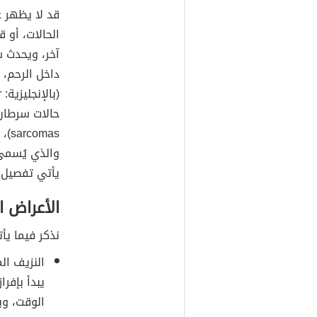
قد لا يظهر 
الحالات، أو
آخر، ويحدث س
داخل الرحم،
mas
والذي يُسمى عضل 
يأتي تفصيل 
الأعراض ال
نذكر فيما يأ
النزيف ال
يبدأ بإفرا
الوقت، وبا