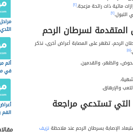
زات مائية ذات رائحة مزعجة.
[٢]
 التبول.
[٢]
مراحل
 المتقدمة لسرطان الرحم
الثدي
ان الرحم، تظهر على المصابة أعراض أخرى، نذكر
:
[٥]
حوض، والظهر، والقدمين.
ألم م
في مرا
وكيفي
شهية.
لتعب والإرهاق.
 التي تستدعي مراجعة
أعراض
الفم و
تبعاد الإصابة بسرطان الرحم عند ملاحظة
نزيف
مقالا