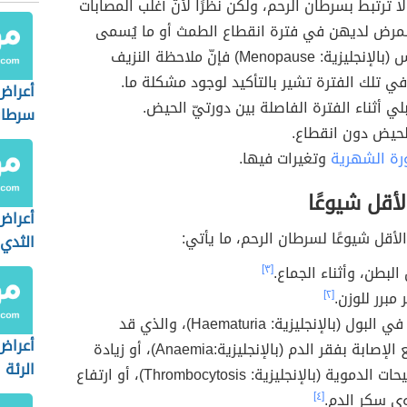
ا ترتبط بسرطان الرحم، ولكن نظرًا لأنّ أغلب المصابات
لمرض لديهن في فترة انقطاع الطمث أو ما يُسمى
بسن اليأس (بالإنجليزية: Menopause) فإنّ ملاحظة النزيف
ي تلك الفترة تشير بالتأكيد لوجود مشكلة ما.
أعراض
ي أثناء الفترة الفاصلة بين دورتيّ الحيض.
سرطان
لحيض دون انقطاع.
ورة الشهرية
وتغيرات فيها.
لأقل شيوعًا
أعراض
لأقل شيوعًا لسرطان الرحم، ما يأتي:
الثدي 
البطن، وأثناء الجماع.
[٣]
مبرر للوزن.
[٢]
ظهور دم في البول (بالإنجليزية: Haematuria)، والذي قد
أعراض
يترافق مع الإصابة بفقر الدم (بالإنجليزية:Anaemia)، أو زيادة
الرئة 
عدد الصفيحات الدموية (بالإنجليزية: Thrombocytosis)، أو ارتفاع
 سكر الدم.
[٤]