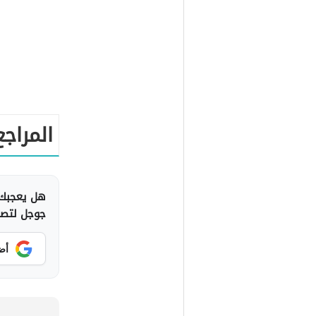
المراجع
هل يعجبك 
جوجل لتصلك
أض