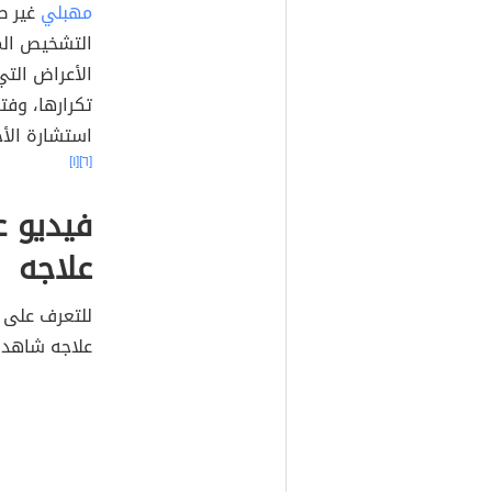
مهبلي
غير ط
التشخيص الم
الأعراض الت
تكرارها، وفت
استشارة الأ
[١]
[٦]
فيديو ع
علاجه
للتعرف على 
علاجه شاهد ه