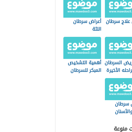
 علاج سرطان
أعراض سرطان
اللثة
ريض السرطان
أهمية التشخيص
حله الأخيرة
المبكر للسرطان
ة تخفيفه
 سرطان
الأسنان
ت منوعة