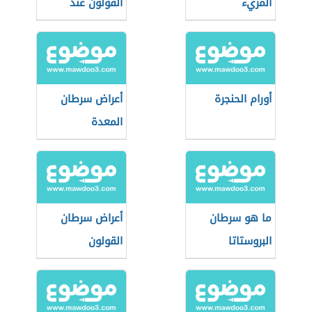
المريء
القولون عند
النساء
أورام الحنجرة
أعراض سرطان
المعدة
ما هو سرطان
أعراض سرطان
البروستاتا
القولون