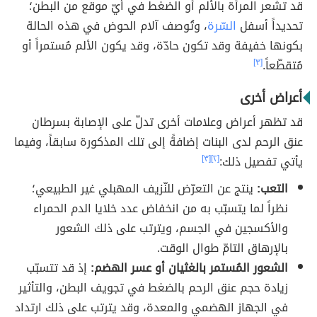
قد تشعر المرأة بالألم أو الضغط في أيّ موقع من البطن؛
تحديداً أسفل
السّرة
، وتُوصف آلام الحوض في هذه الحالة
بكونها خفيفة وقد تكون حادّة، وقد يكون الألم مُستمراً أو
مُتقطّعاً.
[٣]
أعراض أخرى
قد تظهر أعراض وعلامات أخرى تدلّ على الإصابة بسرطان
عنق الرحم لدى البنات إضافةً إلى تلك المذكورة سابقاً، وفيما
يأتي تفصيل ذلك:
[٢]
[٣]
التعب:
ينتج عن التعرّض للنّزيف المهبلي غير الطبيعي؛
نظراً لما يتسبّب به من انخفاض عدد خلايا الدم الحمراء
والأكسجين في الجسم، ويترتب على ذلك الشعور
بالإرهاق التامّ طوال الوقت.
الشعور المُستمر بالغثيان أو عسر الهضم:
إذ قد تتسبّب
زيادة حجم عنق الرحم بالضغط في تجويف البطن، والتأثير
في الجهاز الهضمي والمعدة، وقد يترتب على ذلك ارتداد