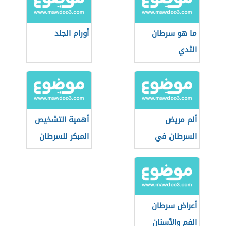
ما هو سرطان
أورام الجلد
الثدي
ألم مريض
أهمية التشخيص
السرطان في
المبكر للسرطان
مراحله الأخيرة
وكيفية تخفيفه
أعراض سرطان
الفم والأسنان