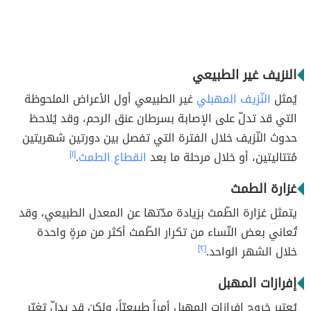
النزيف غير الطبيعي
يُمثل
النّزيف المهبلي
غير الطبيعي أول الأعراض الملحوظة
التي قد تدلّ على الإصابة بسرطان عنق الرحم، وقد يُلاحظ
حدوث النّزيف خلال الفترة التي تفصل بين دورتين شهريتين
مُتتاليتين، أو خلال مرحلة ما بعد
انقطاع الطمث
.
[١]
غزارة الطمث
يتمثل غزارة الطّمث بزيادة مدّتها عن المعدل الطبيعي، وقد
تُعاني بعض النّساء من تكرار الطّمث أكثر من مرةٍ واحدة
خلال الشهر الواحد.
[٢]
إفرازات المهبل
يُعتبر خروج إفرازات المهبل أمراً طبيعيّاً، ولكن قد يدلّ تغيّر