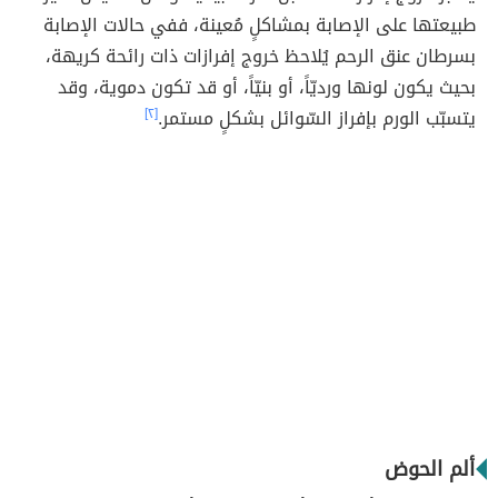
طبيعتها على الإصابة بمشاكلٍ مُعينة، ففي حالات الإصابة
بسرطان عنق الرحم يُلاحظ خروج إفرازات ذات رائحة كريهة،
بحيث يكون لونها ورديّاً، أو بنيّاً، أو قد تكون دموية، وقد
يتسبّب الورم بإفراز السّوائل بشكلٍ مستمر.
[٢]
ألم الحوض