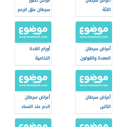
أعراض سرطان
مراحل تطور
اللثة
سرطان عنق الرحم
أعراض سرطان
أورام الغدة
المعدة والقولون
النخامية
أعراض سرطان
أعراض سرطان
الكلى
الدم عند النساء