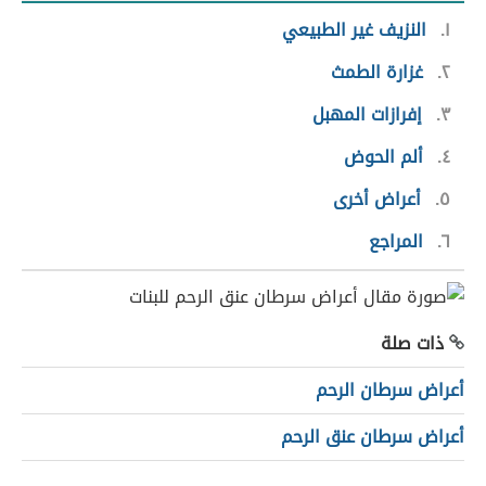
١
النزيف غير الطبيعي
٢
غزارة الطمث
٣
إفرازات المهبل
٤
ألم الحوض
٥
أعراض أخرى
٦
المراجع
ذات صلة
أعراض سرطان الرحم
أعراض سرطان عنق الرحم