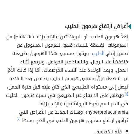
أعراض ارتفاع هرمون الحليب
يُعَدُّ هرمون الحليب، أو البرولاكتين (بالإنجليزيّة: Prolactin) من
الهرمونات المُهمّة للنساء؛ فهو الهرمون المسؤول عن
تحفيز إنتاج
الحليب
، ويكون مستوى هذا الهرمون بطبيعته
مُنخفضاً عند الرجال، والنساء غير الحوامل، ويرتفع أثناء
الحمل، وبعد الولادة عند النساء المُرضعات، أمّا إذا كانت الأُمّ
غير مُرضعة فإنَّ مستوى هرمون الحليب ينخفض بعد الولادة
ليصل إلى مستواه الطبيعيّ الذي كان عليه قبل فترة الحمل،
[١]
ويُطلق على الارتفاع غير الطبيعيّ في نسبة هرمون الحليب
في الدم اسم (فرط البرولاكتين) (بالإنجليزيّة:
hyperprolactinemia)، وهناك العديد من الأعراض التي
تُرافق ارتفاع مستوى هرمون الحليب في الدم، ومنها:
[٢]
قِلَّة الخصوبة.