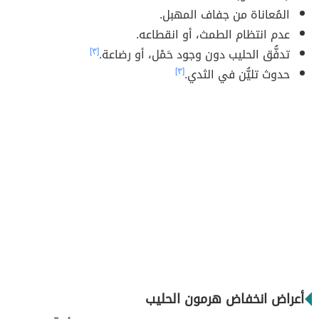
المُعاناة من جفاف المهبل.
عدم انتظام الطمث، أو انقطاعه.
تدفُّق الحليب دون وجود حَمْل، أو رضاعة.
[٣]
حدوث تليُّن في الثدي.
[٣]
أعراض انخفاض هرمون الحليب