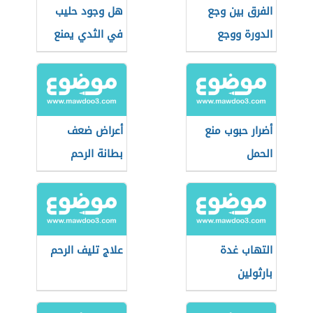
الفرق بين وجع
هل وجود حليب
الدورة ووجع
في الثدي يمنع
الحمل
الحمل
أضرار حبوب منع
أعراض ضعف
الحمل
بطانة الرحم
التهاب غدة
علاج تليف الرحم
بارثولين