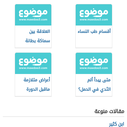
أقسام طب النساء
العلاقة بين
سماكة بطانة
الرحم والحمل
متى يبدأ ألم
أعراض متلازمة
الثدي في الحمل؟
ماقبل الدورة
الشهرية
مقالات منوعة
ابن كثير