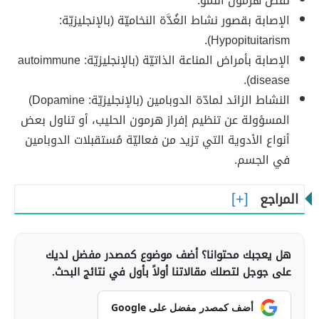
نقص هرمون النموِّ.
الإصابة بقصور نشاط الغُدَّة النخاميّة (بالإنجليزيّة:
Hypopituitarism).
الإصابة بأمراض المناعة الذاتيّة (بالإنجليزيّة: autoimmune
disease).
النشاط الزائد لمادّة الدوبامين (بالإنجليزيّة: Dopamine)
المسؤولة عن تنظيم إفراز هرمون الحليب، أو تناول بعض
أنواع الأدوية التي تزيد من فعاليّة مُستقبلات الدوبامين
في الجسم.
المراجع
هل يعجبك محتوانا؟ أضف موضوع كمصدر مفضل لديك
على جوجل لتصلك مقالاتنا أولاً بأول في نتائج البحث.
أضف كمصدر مفضل على Google