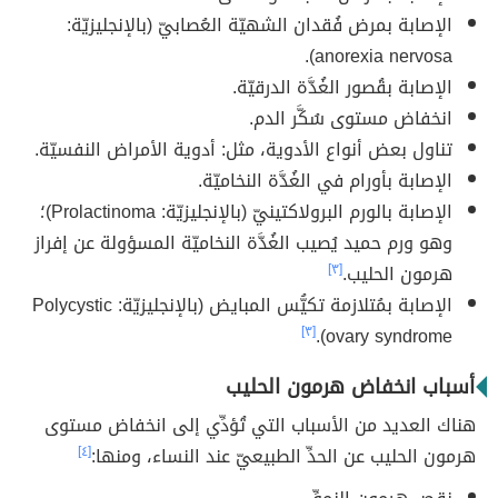
الإصابة بمرض فُقدان الشهيّة العُصابيّ (بالإنجليزيّة:
anorexia nervosa).
الإصابة بقُصور الغُدَّة الدرقيّة.
انخفاض مستوى سُكَّر الدم.
تناول بعض أنواع الأدوية، مثل: أدوية الأمراض النفسيّة.
الإصابة بأورام في الغُدَّة النخاميّة.
الإصابة بالورم البرولاكتينيّ (بالإنجليزيّة: Prolactinoma)؛
وهو ورم حميد يُصيب الغُدَّة النخاميّة المسؤولة عن إفراز
هرمون الحليب.
[٣]
الإصابة بمُتلازمة تكيُّس المبايض (بالإنجليزيّة: Polycystic
[٣]
ovary syndrome).
أسباب انخفاض هرمون الحليب
هناك العديد من الأسباب التي تُؤدِّي إلى انخفاض مستوى
هرمون الحليب عن الحدِّ الطبيعيّ عند النساء، ومنها:
[٤]