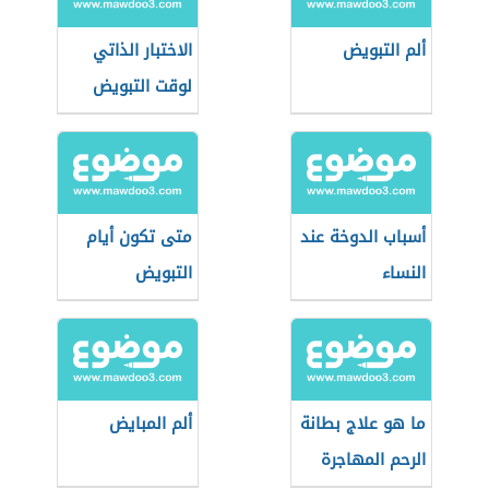
ألم التبويض
الاختبار الذاتي
لوقت التبويض
أسباب الدوخة عند
متى تكون أيام
النساء
التبويض
ما هو علاج بطانة
ألم المبايض
الرحم المهاجرة