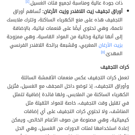
ذات جودة عالية ومناسبة لجميع فئات الغسيل.
[٤]
أوراق تجفيف زيت اللافندر وزيت الأرغان:
تُساهم أوراق
التجفيف هذه على منع الكهرباء الساكنة، وتترك ملابسك
ناعمة، وهي تحتوي أيضًا على مُنعمات نباتية، بالإضافة
إلى أنها نباتية وخالية من المواد القاسية، وهي ممزوجة
بزيت الأرغان
المغربي، ومُشبعة برائحة اللافندر الفرنسي
المهدئ.
[٥]
كرات التجفيف
تعمل كرات التجفيف عكس منعمات الأقمشة السائلة
وأوراق التجفيف، إذ توضع داخل المجفف مع الغسيل، فتُزيل
الكهرباء الساكنة من الملابس، ولها فائدة إضافية تتمثل
في تقليل وقت التجفيف، خاصة للمواد الثقيلة مثل
المناشف، ولا تحتوي كرات التجفيف على أي إضافات
كيميائية، وهي مصنوعة من صوف الأغنام الخالص، ويمكن
إعادة استخدامها لمئات الدورات من الغسيل، وهي الحل