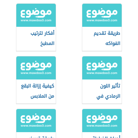
الصوديوم في
الأتوماتيك
التنظيف
طريقة تقديم
أفكار لترتيب
الفواكه
المطبخ
تأثير اللون
كيفية إزالة البقع
الرمادي في
من الملابس
الديكور
البيضاء بالكلور