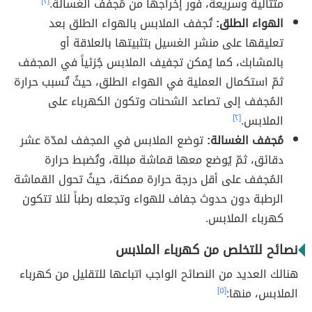
متتالية وسريعة، فور إخراجها من مُجفف الغسالة.
[٢]
الهواء الطلق:
تُجفف الملابس بالهواء الطلق بعد
تعليقها على منشر الغسيل بتثبيتها بالعلاقة أو
بالمشابك، كما يُمكن تجفيف الملابس جُزئياً في المجفف
ثمّ استكمال العملية في الهواء الطلق، حيثُ تُسبب حرارة
المُجفف إلى تصاعد الشحنات وتكون الكهرباء على
الملابس.
[٢]
مُجفف الغسالة:
توضع الملابس في المجفف لمدّة عشر
دقائق، ثمّ يُوضع معها قماشة مبللة، وتُضبط حرارة
المُجفف على أقل درجة حرارة ممكنة، حيثُ تحول القماشة
الرطبة دون حدوث جفاف للهواء وتجعله رطباً لئلا تتكون
كهرباء الملابس.
نصائح للتخلص من كهرباء الملابس
هنالك العديد من النصائح الواجب اتباعها للتقليل من كهرباء
الملابس، منها:
[٥]