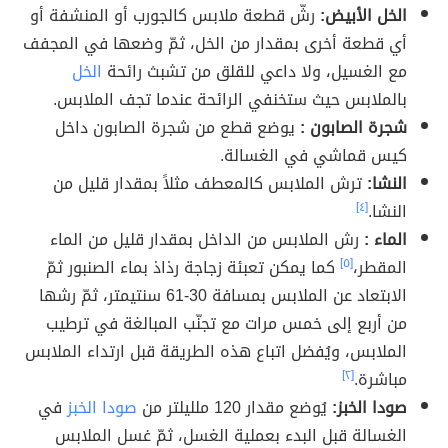
الخل الأبيض:
رشّ قطعة ملابس كالجورب أو المنشفة أو
أي قطعة أخرى بمقدار من الخل، ثمّ وضعها في المجفف
مع الغسيل، ولا داعي للقلق من تشبث رائحة
الخل
بالملابس حيث ستخنفي الرائحة عندما تجف الملابس.
شجرة الصابون :
يوضع قطع من شجرة الصابون داخل
كيس قماشي في الغسالة.
النشا:
ترش الملابس كالمعطف مثلاً بمقدار قليل من
النشا.
[٤]
الماء :
رش الملابس من الداخل بمقدار قليل من الماء
المقطر،
[٥]
كما يمكن تعبئة زجاجة رذاذ بماء الصنبور ثمّ
الابتعاد عن الملابس بمسافة 30-61 سنتيمتر، ثمّ رشها
من أربع إلى خمس مرات مع تجنّب المبالغة في ترطيب
الملابس، ويُفضل اتباع هذه الطريقة قبل ارتداء الملابس
مباشرة.
[٢]
صودا الخبز:
يُوضع مقدار 120 ملليلتر من
صودا الخبز
في
الغسالة قبل البدء بعملية الغسل، ثمّ غسل الملابس