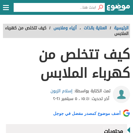
الرئيسية
/
العناية بالذات
،
أزياء وملابس
/
كيف تتخلص من كهرباء
الملابس
كيف تتخلص من
كهرباء الملابس
إسلام الزبون
تمت الكتابة بواسطة:
آخر تحديث:
١٥:٤١ ، ٥ سبتمبر ٢٠٢١
أضف موضوع كمصدر مفضل في جوجل
محتويات