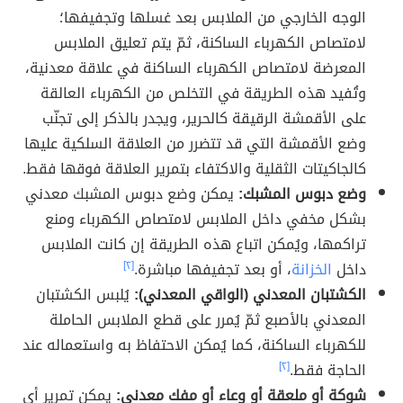
الوجه الخارجي من الملابس بعد غسلها وتجفيفها؛
لامتصاص الكهرباء الساكنة، ثمّ يتم تعليق الملابس
المعرضة لامتصاص الكهرباء الساكنة في علاقة معدنية،
وتُفيد هذه الطريقة في التخلص من الكهرباء العالقة
على الأقمشة الرقيقة كالحرير، ويجدر بالذكر إلى تجنّب
وضع الأقمشة التي قد تتضرر من العلاقة السلكية عليها
كالجاكيتات الثقلية والاكتفاء بتمرير العلاقة فوقها فقط.
وضع دبوس المشبك:
يمكن وضع دبوس المشبك معدني
بشكل مخفي داخل الملابس لامتصاص الكهرباء ومنع
تراكمها، ويُمكن اتباع هذه الطريقة إن كانت الملابس
داخل
الخزانة
، أو بعد تجفيفها مباشرة.
[٢]
الكشتبان المعدني (الواقي المعدني):
يُلبس الكشتبان
المعدني بالأصبع ثمّ يُمرر على قطع الملابس الحاملة
للكهرباء الساكنة، كما يُمكن الاحتفاظ به واستعماله عند
الحاجة فقط.
[٢]
شوكة أو ملعقة أو وعاء أو مفك معدني:
يمكن تمرير أي