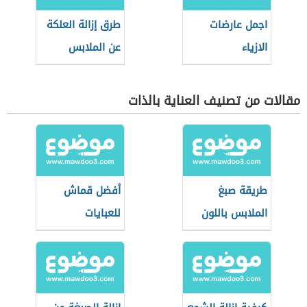
اجمل عارضات
طرق إزالة العلكة
الازياء
عن الملابس
مقالات من تصنيف العناية بالذات
طريقة صبغ
أفضل قماش
الملابس باللون
للعبايات
الأسود