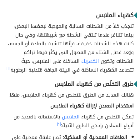
كهرباء الملابس
تنجذب كلاً من الشحنات السالبة والموجبة لبعضها البعض،
بينما تتنافر عندما تلتقي الشحنة مع شبيهتها، وفي حال
كانت هذه الشحنات خفيفة، فإنّها تتشبث بالمادة أو الجسم،
ويُعد فصل الشتاء من الفصول التي يكثُر فيها تراكم
الشحنات وتكون
الكهرباء
الساكنة على الملابس، حيثُ
تتصاعد الكهرباء الساكنة في البيئة الجافة مُتدنية الرطوبة.
[١]
طرق التخلّص من كهرباء الملابس
هنالك العديد من الطرق للتخلص من كهرباء الملابس، منها:
استخدام المعدن لإزالة كهرباء الملابس
يُمكن التخلص من كهرباء
الملابس
بالاستعانة بالعديد من
أنواع المعادن بإحدى الطرق الآتية:
[٢]
العلاقات المعدنية أو السلكية:
تُمرر علاقة معدنية على