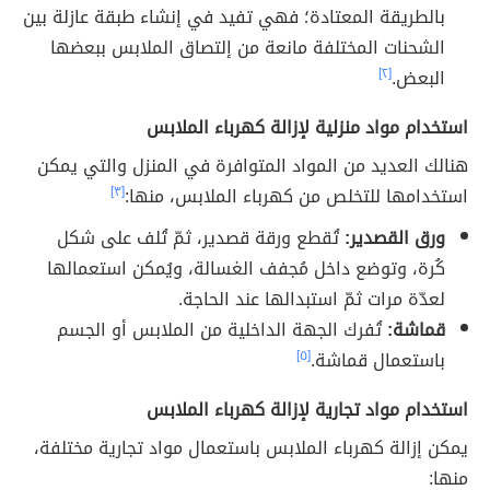
بالطريقة المعتادة؛ فهي تفيد في إنشاء طبقة عازلة بين
الشحنات المختلفة مانعة من إلتصاق الملابس ببعضها
البعض.
[٢]
استخدام مواد منزلية لإزالة كهرباء الملابس
هنالك العديد من المواد المتوافرة في المنزل والتي يمكن
استخدامها للتخلص من كهرباء الملابس، منها:
[٣]
ورق القصدير:
تُقطع ورقة قصدير، ثمّ تُلف على شكل
كُرة، وتوضع داخل مُجفف الغسالة، ويُمكن استعمالها
لعدّة مرات ثمّ استبدالها عند الحاجة.
قماشة:
تُفرك الجهة الداخلية من الملابس أو الجسم
باستعمال قماشة.
[٥]
استخدام مواد تجارية لإزالة كهرباء الملابس
يمكن إزالة كهرباء الملابس باستعمال مواد تجارية مختلفة،
منها: