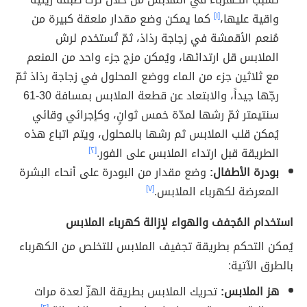
واقية عليها،
[١]
كما يمكن وضع مقدار ملعقة كبيرة من
مُنعم الأقمشة في زجاجة رذاذ، ثمّ تُستخدم لرش
الملابس قل ارتدائها، ويُمكن مزج جزء واحد من المنعم
مع ثلاثين جزء من الماء ووضع المحلول في زجاجة رذاذ ثمّ
رجّها جيداً، والابتعاد عن قطعة الملابس بمسافة 30-61
سنتيمتر ثمّ رشها لمدّة خمس ثوانٍ، وكإجرائي وقائي
يُمكن قلب الملابس ثم رشها بالمحلول، ويتم اتباع هذه
الطريقة قبل ارتداء الملابس على الفور.
[٢]
بودرة الأطفال:
وضع مقدار من البودرة على أنحاء البشرة
المعرضة لكهرباء الملابس.
[٧]
استخدام المُجفف والهواء لإزالة كهرباء الملابس
يُمكن التحكم بطريقة تجفيف الملابس للتخلص من الكهرباء
بالطرق الآتية:
هز الملابس:
تحريك الملابس بطريقة الهزّ لعدة مرات