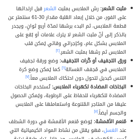
مثبت الشعر:
رش الملابس بمثبت
الشعر
قبل ارتدائها
على الفور، من خلال إبعاد العُلبة مقدار 30-61 سنتمتر عن
قطعة الملابس، ثم البدء برشها لمدّة أربع ثوانٍ، ويجدر
بالذكر إلى أنّ مثبت الشعر لا يترك علامات أو بُقع على
الملابس بشكل عام، وكإجرائي وقائي يُمكن قلب
الملابس ثم رشها بمثبت الشعر.
[٢]
ورق التجفيف أو كُرات التجفيف:
وضع ورقة تجفيف
الملابس في مُجفف الغسالة
[٦]
كما يُمكن وضع كرة
التنس كبديل لتحول دون احتكاك الملابس معاً.
[٧]
البخاخات المضادة لكهرباء الملابس:
تُستخدم البخاخات
المضادة للكهرباء للحفاظ على الرطوبة، ويُمكن الحصول
عليها من المتاجر المُتنوعة واستعاملها على الملابس
والجسم أيضاً.
[٧]
مُنعم الأقمشة:
يُوضع مُنعم الأقمشة في دورة الشطف
عند
الغسل
، فهو يقلل من نشاط المواد الكيميائية التي
تُسبب الكهرباء في الملابس من خلال ترك طبقة زيتية