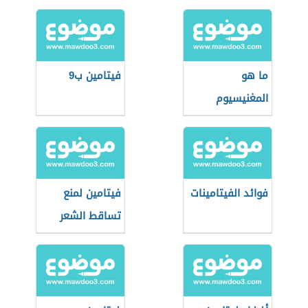
ما هو
فيتامين ب9
المغنيسيوم
فوائد الفيتامينات
فيتامين لمنع
تساقط الشعر