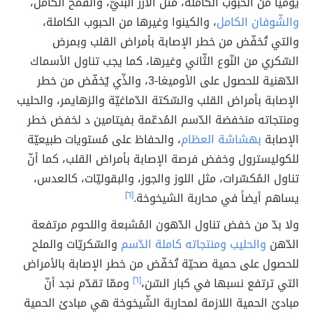
يوميّاً من الحبوب الكاملة، مثل الأرز البنيّ، والقمح الكامل،
والشّوفان الكامل
، والكينوا وغيرها من الحبوب الكاملة،
والتي تُخفّض من خطر الإصابة بأمراض القلب وبمرض
السّكري من النّوع الثّاني وغيرها، كما يجب تناول الأسماك
الدّهنية للحصول على الأوميغا-3، والذّي يٌخفّض من خطر
الإصابة بأمراض القلب والسّكتة الدّماغيّة والزهايمر، والحليب
ومنتجاته منخفضة الدّسم المُدعّمة بفيتامين د لخفض خطر
الإصابة
بهشاشة العظام
، والحفاظ على مُستويات طبيعيّة
للكوليسترول وخفض فرصة الإصابة بأمراض القلب، كما أنّ
تناول المُكسّرات، مثل اللوز والجوز، والبقوليّات، كالعدس،
يساهم أيضاً في محاربة الشيخوخة.
[٦]
ولا بدّ من خفض تناول الدّهون المُشبعة واللحوم مرتفعة
الدّهن
والحليب ومنتجاته كاملة الدّسم
والسّكريّات والملح
للحصول على حمية صحيّة تُخفّض من خطر الإصابة بالأمراض
التي ترتفع نسبها في كبار السّن،
[٦]
وممّا تقدّم نجد أنّ
مبادئ الحمية اللازمة لمحاربة الشّيخوخة هي مبادئ الحمية