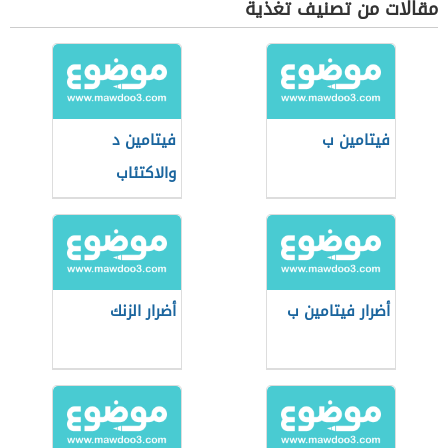
مقالات من تصنيف تغذية
فيتامين ب
فيتامين د
والاكتئاب
أضرار فيتامين ب
أضرار الزنك