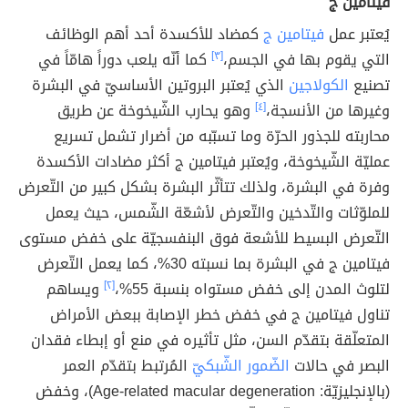
فيتامين ج
يُعتبر عمل
فيتامين ج
كمضاد للأكسدة أحد أهم الوظائف
التي يقوم بها في الجسم،
[٣]
كما أنّه يلعب دوراً هامّاً في
تصنيع
الكولاجين
الذي يُعتبر البروتين الأساسيّ في البشرة
وغيرها من الأنسجة،
[٤]
وهو يحارب الشّيخوخة عن طريق
محاربته للجذور الحرّة وما تسبّبه من أضرار تشمل تسريع
عمليّة الشّيخوخة، ويُعتبر فيتامين ج أكثر مضادات الأكسدة
وفرة في البشرة، ولذلك تتأثّر البشرة بشكل كبير من التّعرض
للملوّثات والتّدخين والتّعرض لأشعّة الشّمس، حيث يعمل
التّعرض البسيط للأشعة فوق البنفسجيّة على خفض مستوى
فيتامين ج في البشرة بما نسبته 30%، كما يعمل التّعرض
لتلوث المدن إلى خفض مستواه بنسبة 55%،
[٢]
ويساهم
تناول فيتامين ج في خفض خطر الإصابة ببعض الأمراض
المتعلّقة بتقدّم السن، مثل تأثيره في منع أو إبطاء فقدان
البصر في حالات
الضّمور الشّبكيّ
المُرتبط بتقدّم العمر
(بالإنجليزيّة: Age-related macular degeneration)، وخفض