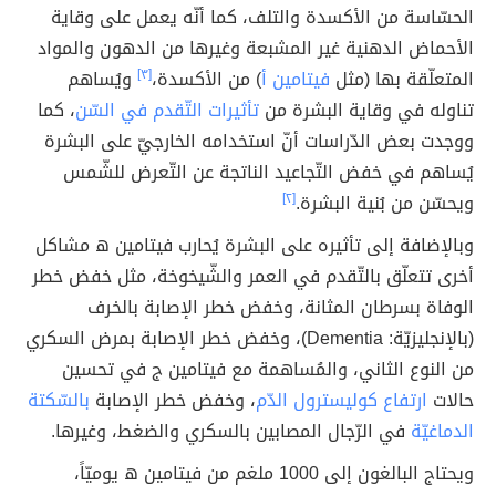
الحسّاسة من الأكسدة والتلف، كما أنّه يعمل على وقاية
الأحماض الدهنية غير المشبعة وغيرها من الدهون والمواد
المتعلّقة بها (مثل
فيتامين أ
) من الأكسدة،
[٣]
ويُساهم
تناوله في وقاية البشرة من
تأثيرات التّقدم في السّن
، كما
ووجدت بعض الدّراسات أنّ استخدامه الخارجيّ على البشرة
يُساهم في خفض التّجاعيد الناتجة عن التّعرض للشّمس
ويحسّن من بُنية البشرة.
[٢]
وبالإضافة إلى تأثيره على البشرة يُحارب فيتامين ھ مشاكل
أخرى تتعلّق بالتّقدم في العمر والشّيخوخة، مثل خفض خطر
الوفاة بسرطان المثانة، وخفض خطر الإصابة بالخرف
(بالإنجليزيّة: Dementia)، وخفض خطر الإصابة بمرض السكري
من النوع الثاني، والمُساهمة مع فيتامين ج في تحسين
حالات
ارتفاع كوليسترول الدّم
، وخفض خطر الإصابة
بالسّكتة
الدماغيّة
في الرّجال المصابين بالسكري والضغط، وغيرها.
ويحتاج البالغون إلى 1000 ملغم من فيتامين ھ يوميّاً،