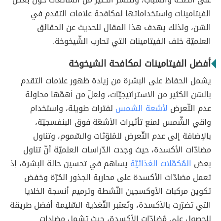
الفيتامينات واستخداماتها لمكافحة علامات التقدم في
السّن، ولذلك يهدف هذا المقال للحديث عن الحقائق
العلميّة خلف الفيتامينات التي تحارب الشّيخوخة.
أفضل الفيتامينات لمكافحة الشيخوخة
يشمل الحفاظ على البشرة من زيادة ظهور علامات التقدم
بالسّن الكثير من الاستراتيجيّات، ولعلّ من أهمّها محاولة
عدم التّعرض
لأشعة الشمس
لفترات طويلة، واستخدام
واقي الشّمس لمنع تأثيرات الأشعّة فوق البنفسجيّة،
بالإضافة إلى عدم التّعرض للمُلوّثات والسّموم، وتناول
مضادّات الأكسدة، حيث وجدت الدّراسات العلميّة أنّ تناول
بعض
المُكمّلات الغذائيّة
يساهم في تحسين حالة البشرة، إذ
تعمل مضادّات الأكسدة على محاربة الجذور الحُرّة وخفض
تكوين مركبات الأوكسجين النّشطة وترميم أنسجة الخلايا
التي تضرّرت بالأكسدة، وتُعتبر التّغذية السّليمة أفضل طريقة
للحصول على مُضادّات الأكسدة، حيث تشمل مضادات