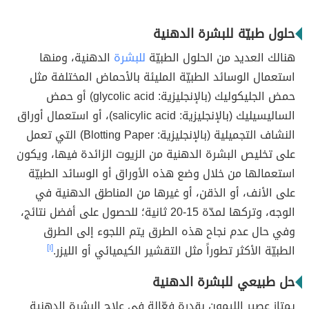
حلول طبيّة للبشرة الدهنية
هنالك العديد من الحلول الطبيّة
للبشرة
الدهنية، ومنها
استعمال الوسائد الطبيّة المليئة بالأحماض المختلفة مثل
حمض الجليكوليك (بالإنجليزية: glycolic acid) أو حمض
الساليسيليك (بالإنجليزية: salicylic acid)، أو استعمال أوراق
النشاف التجميلية (بالإنجليزية: Blotting Paper) التي تعمل
على تخليص البشرة الدهنية من الزيوت الزائدة فيها، ويكون
استعمالها من خلال وضع هذه الأوراق أو الوسائد الطبيّة
على الأنف، أو الذقن، أو غيرها من المناطق الدهنية في
الوجه، وتركها لمدّة 15-20 ثانية؛ للحصول على أفضل نتائج،
وفي حال عدم نجاح هذه الطرق يتم اللجوء إلى الطرق
الطبيّة الأكثر تطوراً مثل التقشير الكيميائي أو الليزر.
[١]
حل طبيعي للبشرة الدهنية
يمتاز عصير الليمون بقدرة فعّالة في علاج البشرة الدهنية