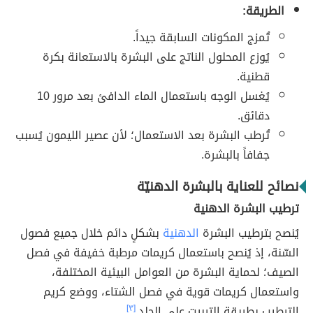
الطريقة:
تُمزج المكونات السابقة جيداً.
يُوزع المحلول الناتج على البشرة بالاستعانة بكرة
قطنية.
يُغسل الوجه باستعمال الماء الدافئ بعد مرور 10
دقائق.
تُرطب البشرة بعد الاستعمال؛ لأن عصير الليمون يُسبب
جفافاً بالبشرة.
نصائح للعناية بالبشرة الدهنيّة
ترطيب البشرة الدهنية
يُنصح بترطيب البشرة
الدهنية
بشكلٍ دائم خلال جميع فصول
السّنة، إذ يُنصح باستعمال كريمات مرطبة خفيفة في فصل
الصيف؛ لحماية البشرة من العوامل البيئية المختلفة،
واستعمال كريمات قوية في فصل الشتاء، ووضع كريم
الترطيب بطريقة التربيت على الجلد.
[٣]