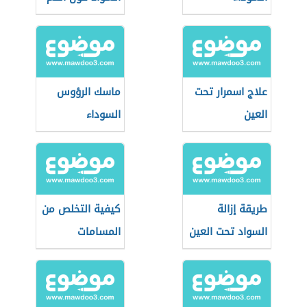
علاج اسمرار تحت
ماسك الرؤوس
العين
السوداء
طريقة إزالة
كيفية التخلص من
السواد تحت العين
المسامات
الواسعة في
الوجه