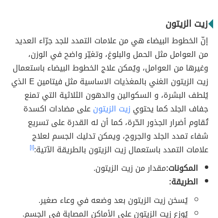
زيت الزيتون
إنّ الخطوط البيضاء هي من علامات التمدد للجد جرّاء العديد
من العوامل مثل الحمل والبلوغ، وتغيّر واضح في الوزن،
وغيرها من العوامل، ويُمكن علاج الخطوط البيضاء باستعمال
زيت الزيتون الغني بالمغذيات الاساسية مثل فيتامين E الذي
يُلطف البشرة، و السكوالين والدهون الثلاثية التي تمنع
جفاف الجلد كما يحتوي
زيت الزيتون
على مضادات اكسدة
تُقاوم أضرار الجذور الحّرة، كما أن له القدرة على تسريع
شفاء تمدد الجلد والجروح، ويمكن تدليك الجسم لعلاج
علامات التمدد باستعمال زيت الزيتون بالطريقة الآتية:
[١]
المكونات:
مقدار من زيت الزيتون.
الطريقة:
يُسخن زيت الزيتون بعد وضعه في وعاء صغير.
يُوزع زيت الزيتون على الأماكن المصابة في الجسم.