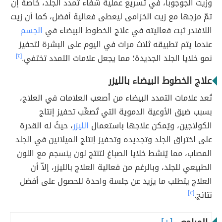
وزيت الجوجوبا، في تسريع عملية شفاء تمدد الجلد، خاصة إن
تمّ مزجها مع زيت الخزامى ليعطى فعالية أفضل، كما أن زيت
اللافندر ثبت فعاليته في علاج الخطوط البيضاء في
الجسم
عندما يتم تطبيقه ثلاث مرات في اليوم على البشرة لتحفيز
نمو خلايا الجلد الجديدة؛ مما يجعل علامات التمدد تختفي.
[٢]
علاج الخطوط البيضاء بالليزر
تُعد علامات التمدد البيضاء من أصعب العلامات في العلاج،
بسبب ضيق الأوعية الدموية التي تُصعِّب تحفيز إنتاج
الكولاجين، ويُمكن علاجها باستعمال
الليزر
، حيثُ له القدرة
على اختراق الجلد وتجديده وتحفيز إنتاج الميلانين في الجلد
المصاب، مما يُنشط خلايا الصباغ لتنتج لون ينسجم مع اللون
الطبيعي للجلد، وبالرغم من فعالية العلاج بالليزر، إلاّ أن
العلاج يتطلب ما يزيد عن جلسة واحدة للحصول على أفضل
نتائج.
[٣]