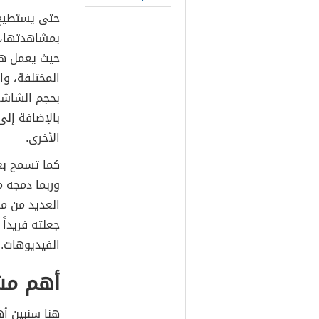
حتى يستطيع 
بمشاهدتها، 
حيث يعمل هذا
المختلفة، وا
بحجم الشاشة 
بالإضافة إلى
الأخرى.
كما تسمح بع
وربما دمجه م
العديد من م
جعلته فريدا
الفيديوهات.
أهم مش
هنا سنبين أ