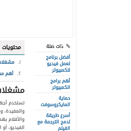
ذات صلة
محتويات
أفضل برنامج
١
مشغلات 
لعمل فيديو
للكمبيوتر
٢
أهم مش
أهم برامج
مشغلات
الكمبيوتر
حماية
تستخدم أجهز
المايكروسوفت
والمفيدة، ول
أسرع طريقة
والأفلام به
لدمج الترجمة مع
الفيديو، أو 
الفيلم