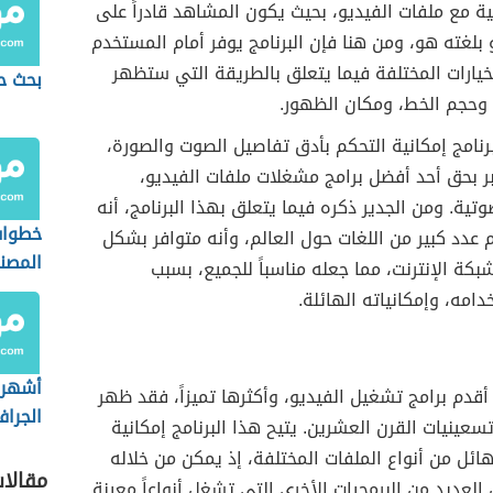
ية مع ملفات الفيديو، بحيث يكون المشاهد قادراً على
بلغته هو، ومن هنا فإن البرنامج يوفر أمام المستخدم
خيارات المختلفة فيما يتعلق بالطريقة التي ستظهر
بحث ح
 وحجم الخط، ومكان الظهور.
برنامج إمكانية التحكم بأدق تفاصيل الصوت والصورة،
ر بحق أحد أفضل برامج مشغلات ملفات الفيديو،
وتية. ومن الجدير ذكره فيما يتعلق بهذا البرنامج، أنه
خطوات
 عدد كبير من اللغات حول العالم، وأنه متوافر بشكل
المصنع
كة الإنترنت، مما جعله مناسباً للجميع، بسبب
novo
مه، وإمكانياته الهائلة.
أشهر
قدم برامج تشغيل الفيديو، وأكثرها تميزاً، فقد ظهر
الجرا
عينيات القرن العشرين. يتيح هذا البرنامج إمكانية
العالم
ئل من أنواع الملفات المختلفة، إذ يمكن من خلاله
مقالا
 العديد من البرمجيات الأخرى التي تشغل أنواعاً معينة