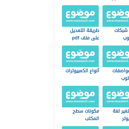
 شبكات
طريقة التعديل
وب
على ملف pdf
واصفات
أنواع الكمبيوترات
توب
غير لغة
مكونات سطح
وتر
المكتب