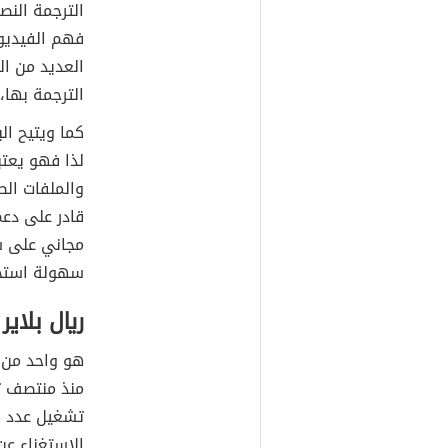
الترجمة النص
فهم الفيديو 
العديد من ال
الترجمة بها،
كما ويتيح ال
لذا فهو يعتب
والملفات الص
قادر على دعم
مجاني على شب
سهولة استخدا
ريال بلاير
هو واحد من أ
منذ منتصف تس
تشغيل عدد ها
الاستغناء عن