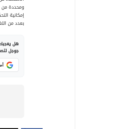
ومحددة من ال
إمكانية الت
بعدد من اللغ
هل يعجبك 
جوجل لتصلك
أض