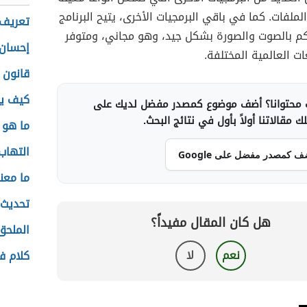
ملفات. كما في باقي البرمجيات الأخرى، يتيح البرنامج
تعريف 
حكم بالصوت والصورة بشكل جيد، وهو مجاني، ومتوفر
إحسان 
ات العالمية المختلفة.
قانون 
كيف يم
محتوانا؟ أضف موضوع كمصدر مفضل لديك على
 مقالاتنا أولاً بأول في نتائج البحث.
ما هو 
التهاب
ف كمصدر مفضل على Google
ما معنى
تحديث 
هل كان المقال مفيداً؟
الملحق
نعم
لا
كلام ف