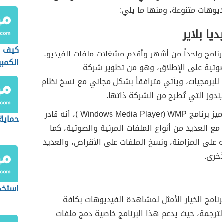
وهات متنوعة، ومنها ما يلي:
يا بلاير
كيف أ
برنامج واحداً من أشهر وأقدم مشغلات ملفات الفيديو،
الكمبي
صوتية على الإطلاق، وهو من تطوير شركة
لبرمجيات، ويأتي مترافقاً بشكل مجاني مع نسخ نظام
ندوز التي تُطرح من الشركة ذاتها.
من أهم ما يميز برنامج Windows Media Player) WMP )، أنه قادر
حماية 
مع العديد من أنواع الملفات المرئية والصوتية، كما
ه على المزامنة، ونسخ الملفات على الأقراص، والعديد
أخرى.
استخد
برنامج الخيار الأمثل لمشاهدة الفيديوهات بكافة
لترجمة، حيث يدعم هذا البرنامج خاصية دمج ملفات