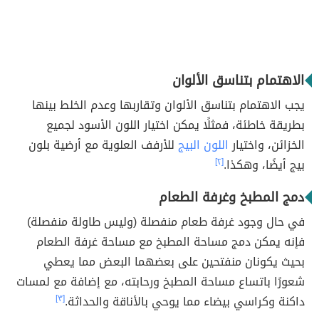
الاهتمام بتناسق الألوان
يجب الاهتمام بتناسق الألوان وتقاربها وعدم الخلط بينها
بطريقة خاطئة، فمثلًا يمكن اختيار اللون الأسود لجميع
الخزائن، واختيار
اللون البيج
للأرفف العلوية مع أرضية بلون
بيج أيضًا، وهكذا.
[٢]
دمج المطبخ وغرفة الطعام
في حال وجود غرفة طعام منفصلة (وليس طاولة منفصلة)
فإنه يمكن دمج مساحة المطبخ مع مساحة غرفة الطعام
بحيث يكونان منفتحين على بعضهما البعض مما يعطي
شعورًا باتساع مساحة المطبخ ورحابته، مع إضافة مع لمسات
داكنة وكراسي بيضاء مما يوحي بالأناقة والحداثة.
[٣]