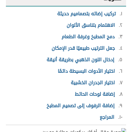
١
تركيب إضائه بتصماميم حديثة
٢
الاهتمام بتناسق الألوان
٣
دمج المطبخ وغرفة الطعام
٤
جعل الترتيب طبيعيًا قدر الإمكان
٥
إدخال اللون الذهبي بطريقة أنيقة
٦
اختيار الأدوات البسيطة دائمًا
٧
اختيار الجدران الخشبية
٨
إضافة لوحات الحائط
٩
إضافة الرفوف إلى تصميم المطبخ
١٠
المراجع