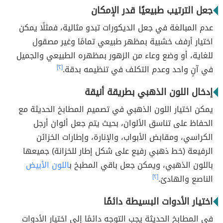
جعل الترتيب طبيعيًا قدر الإمكان
عدم المبالغة في جعل الديكورات تبدو مثالية، فمثلًا يمكن
اختيار أرفف خشبية بمظهر طبيعي تمامًا وغير مصقول
للغاية، أو وضع وعاء من الزهور بمظهره الطبيعي والجميل
في آنٍ واحد وعدم التكلف في تنظيمه بدقة.
[٢]
إدخال اللون الذهبي بطريقة أنيقة
يمكن اختيار اللون الذهبي في تصميم المطابخ الحديثة مع
الحفاظ على تناسق الألوان، بحيث يتم جعل ألوان أرجل
الكراسي، ومقابض الأبواب، والإنارة، وإطارات الخزائن
الرفيعة (خط ذهبي رفيع على شكل إطار للخزانة) جميعها
باللون الذهبي، ويمكن جعل باقي المطبخ ب
اللون الأبيض
الناصع والهادئ.
[٢]
اختيار الأدوات البسيطة دائمًا
في المطابخ الحديثة يجب التوجه دائمًا إلى اختيار الأدوات