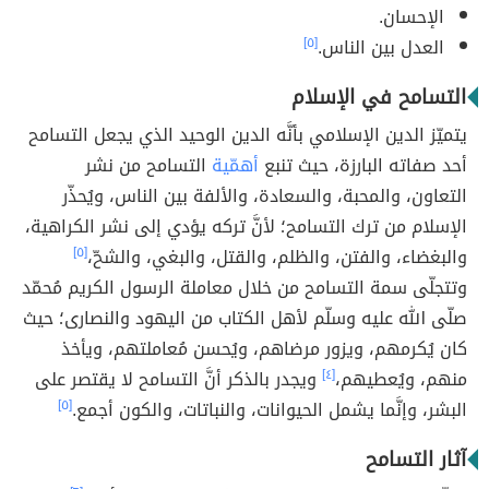
الإحسان.
العدل بين الناس.
[٥]
التسامح في الإسلام
يتميّز الدين الإسلامي بأنَّه الدين الوحيد الذي يجعل التسامح
أحد صفاته البارزة، حيث تنبع
أهمّية
التسامح من نشر
التعاون، والمحبة، والسعادة، والألفة بين الناس، ويُحذّر
الإسلام من ترك التسامح؛ لأنَّ تركه يؤدي إلى نشر الكراهية،
والبغضاء، والفتن، والظلم، والقتل، والبغي، والشحّ،
[٥]
وتتجلّى سمة التسامح من خلال معاملة الرسول الكريم مُحمّد
صلّى الله عليه وسلّم لأهل الكتاب من اليهود والنصارى؛ حيث
كان يُكرمهم، ويزور مرضاهم، ويُحسن مُعاملتهم، ويأخذ
منهم، ويُعطيهم،
[٤]
ويجدر بالذكر أنَّ التسامح لا يقتصر على
البشر، وإنَّما يشمل الحيوانات، والنباتات، والكون أجمع.
[٥]
آثار التسامح