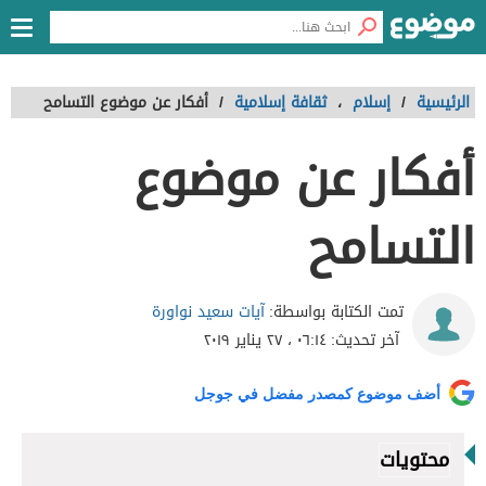
الرئيسية
/
إسلام
،
ثقافة إسلامية
/
أفكار عن موضوع التسامح
أفكار عن موضوع
التسامح
آيات سعيد نواورة
تمت الكتابة بواسطة:
آخر تحديث:
٠٦:١٤ ، ٢٧ يناير ٢٠١٩
أضف موضوع كمصدر مفضل في جوجل
محتويات