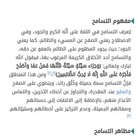
مفهوم التسامح
يُعرف التسامح في اللغة على أنَّه الكرم والجود، وفي
الاصطلاح يعني الصفح عن المسيء والظالم، كما يعني
الجود؛ حيث يجود المظلوم على الظالم بالعفو عن حقه،
والتسامح أحد الأخلاق الكريمة المرغوب بها، فيقول الله
تبارك وتعالى:
(وَجَزَاء سَيِّئَةٍ سَيِّئَةٌ مِّثْلُهَا فَمَنْ عَفَا وَأَصْلَحَ
فَأَجْرُهُ عَلَى اللَّهِ إِنَّهُ لَا يُحِبُّ الظَّالِمِينَ)
[١]
،
[٢]
ومن هذا المنطلق
فإنَّ التسامح سمة جميلة وخُلُق رائد، وينطوي على الصفح
والعفو
عند المقدرة، والتجاوز عن أخطاء الآخرين، والتماس
الأعذار منهم، بالإضافة إلى الالتفات إلى حسناتهم
وصفاتهم الجميلة، وعدم التركيز على أخطائهم وسلبيّاتهم.
[٣]
مظاهر التسامح