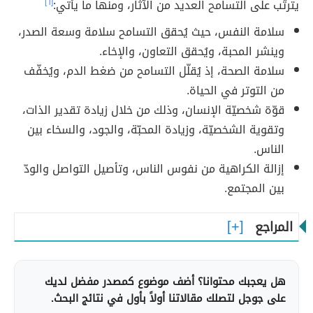
يترتّب على التسامح العديد من الآثار، ومنها ما يأتي:
[٦]
سلامة النفس، حيث يُحقق التسامح سلامة وسعة الصدر،
وينشر المحبة، ويُحقق التعاون، والإخاء.
سلامة الصحة، إذ يُقلّل التسامح من ضغط الدم، ويُخفّف
من التوتر في الحياة.
قوّة شخصيّة الإنسان، وذلك من خلال زيادة تقدير الذات،
وتقوية الشخصيّة، وزيادة المحبّة، والجود، والسخاء بين
الناس.
إزالة الكراهية من نفوس الناس، وتأصيل التواصل والودّ
بين المجتمع.
المراجع
هل يعجبك محتوانا؟ أضف موضوع كمصدر مفضل لديك
على جوجل لتصلك مقالاتنا أولاً بأول في نتائج البحث.