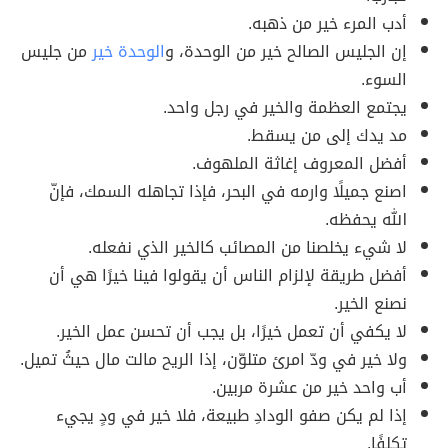
أدب المرء خير من ذهبه.
إن الجليس الصالح خير من الوحدة، و
الوحدة خير
من جليس
السوء.
يجتمع العظمة والخير في رجل واحد.
مد يدك إلى من يسقط.
أفضل المعروف إغاثة الملهوف.
اصنع جميلًا وارمه في البحر، فإذا تجاهله السمك، فإنّ
الله يحفظه.
لا شيء يخلصنا من المصائب كالخير الذي نفعله.
أفضل طريقة لإلزام الناس أن يقولوا فينا خيرًا هي أن
نصنع الخير.
لا يكفي أن تعمل خيرًا، بل يجب أن تحسن عمل الخير.
ولا خير في ودّ امرئ متلوّن، إذا الريح مالت مال حيثُ تميل.
أب واحد خير من عشرة مربين.
إذا لم يكن صفو الودادِ طبيعة، فلا خير في ودٍ يجيء
تكلفًا.