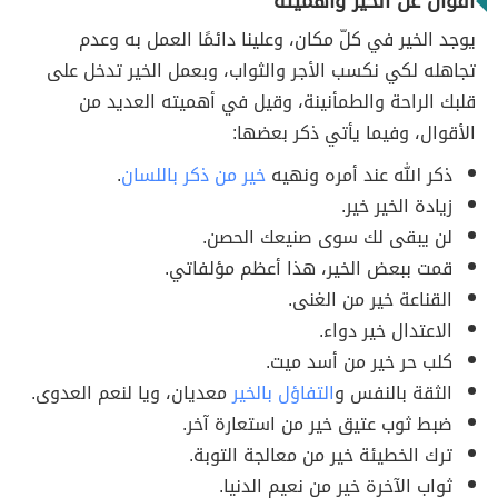
أقوال عن الخير وأهميته
يوجد الخير في كلّ مكان، وعلينا دائمًا العمل به وعدم
تجاهله لكي نكسب الأجر والثواب، وبعمل الخير تدخل على
قلبك الراحة والطمأنينة، وقيل في أهميته العديد من
الأقوال، وفيما يأتي ذكر بعضها:
ذكر الله عند أمره ونهيه
خير من ذكر باللسان
.
زيادة الخير خير.
لن يبقى لك سوى صنيعك الحصن.
قمت ببعض الخير، هذا أعظم مؤلفاتي.
القناعة خير من الغنى.
الاعتدال خير دواء.
كلب حر خير من أسد ميت.
الثقة بالنفس و
التفاؤل بالخير
معديان، ويا لنعم العدوى.
ضبط ثوب عتيق خير من استعارة آخر.
ترك الخطيئة خير من معالجة التوبة.
ثواب الآخرة خير من نعيم الدنيا.