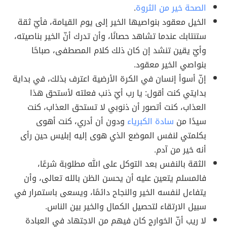
الصحة خير من الثروة
.
الخيل معقود بنواصيها الخير إلى يوم القيامة، فأيّ ثقة
ستنتابك عندما تشاهد حصانًا، وأن تدرك أنّ الخير بناصيته،
وأيّ يقين تنشد إن كان ذلك كلام المصطفى، صباحًا
بنواصي الخير معقود.
إنّ أسوأ إنسان في الكرة الأرضية اعترف بذلك، في بداية
بدايتي كنت أقول: يا رب أيّ ذنب فعلته لأستحق هذا
العذاب، كنت أتصور أن ذنوبي لا تستحق العذاب، كنت
سيدًا من
سادة الكبرياء
ودون أن أدري، كنت أهوى
بكلمتي لنفس الموضع الذي هوى إليه إبليس حين رأى
أنه خير من آدم.
الثقة بالنفس بعد التوكل على الله مطلوبة شرعًا،
فالمسلم يتعين عليه أن يحسن الظن بالله تعالى، وأن
يتفاءل لنفسه الخير والنجاح دائمًا، ويسعى باستمرار في
سبيل الارتقاء لتحصيل الكمال والخير بين الناس.
لا ريب أنّ الخوارج كان فيهم من الاجتهاد في العبادة