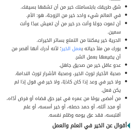
شق طريقك بابتسامتك خير من أن تشقها بسيفك.
في العالم شيء واحد خير من الزوجة، هو: الأم.
أن تموت جوعًا وأنت حر خير من أن تعيش عبدًا وأنت
سمين.
الحرية خير يمكننا من التمتع بسائر الخيرات.
بورك من ملأ حياته ب
عمل الخير
؛ لأنه أدرك أنها أقصر من
أن يضيعها بعمل الشر.
عدو عاقل خير من صديق جاهل.
صحبة الأخيار تورث الخير، وصحبة الأشرار تورث الندامة.
ولا خير في وعد إذا كان كاذبًا، ولا خير في قول إذا لم
يكن فعل.
من أمضى يومًا من عمره في غير حق قضاه أو فرض أدّاه،
أو مجد أثله، أو حمد حصله، أو خير أسسه، أو علم
أقتبسه، فقد عق يومه وظلم نفسه.
أقوال عن الخير في العلم والعمل