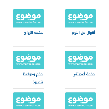
أقوال عن النوم
حكمة الزواج
حكمة أعجبتني
حكم ومواعظ
قصيرة