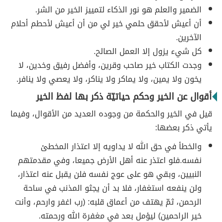
الضمير والعلم هو نور الذكاء لتمييز الخير من الشر.
أن أعيش لأحقق حلمي خير لي من أن أعيش لأحطم أحلام
الآخرين.
كل شيء يزول إلا العمل الصالح.
وجدت الكتاب خير صاحب وقرين، وأفضل رفيق وخدين، لا
يخون ولا يمين، ولا يماكر ولا يناكر، ولا يعصي ولا ينافر.
أقوال عن الخير وحكم حياتيّة ذكر بها لفظ الخير
قيل في الخير والحكمة من وجوده العديد من الأقوال، وفيما
يأتي ذكر بعضها:
والخطأ في حق الله لا يداويه إلا اعتذار المخطئ
نفسه.فلو اعتذر عنه أهل الأرض جميعا، وفي مقدمتهم
النبيين، وبقي هو على عوج نفسه فلن يقبل عنه اعتذار،
ولن ينفعه استغفار، فلا بد أن يجثو المذنب في ساحة
الرحمن، ثمّ يهتف من أعماق قلبه: (رب اغفر وارحم، وأنت
خير الراحمين) ليؤمل بعد في مغفرة الله ورحمته.