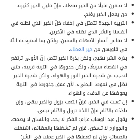
لا تحقرن قليلًا من الخير تفعله، فإنّ قليل الخير كثيره.
من يفعل الخير يغنم.
التربية الجيدة تتمثل في إخفاء كلّ الخير الذي نظنه في
أنفسنا والشر الذي نظنه في الآخرين.
لا تقاس أعمار الأمهات بالسنين، ولكن بما استودعه الله
في قلوبهن من
خير العطاء
.
بذرة الشر تهيج، ولكن بذرة الخير تثمر، إنّ الأولى ترتفع
في الفضاء سريعًا، ولكن جذورها في التربة قريبة، حتى
لتحجب عن شجرة الخير النور والهواء، ولكن شجرة الخير
تظل في نموها البطيء، لأن عمق جذورها في التربة
يعوضها عن الدفء والهواء.
إن تعبت في الخير، فإنّ التعب يزول والخير يبقى، وإن
تلذذت بالآثام فإنّ اللذة تزول والآثام تبقى.
يقول عبد الوهاب عزام: الفكر لا يحد، واللسان لا يصمت،
والجوارح لا تسكن، فإن لم تشغلها بالعظائم، اشتغلت
بالصغائر، وإن لم تعملها في الخير عملت في الشر؛