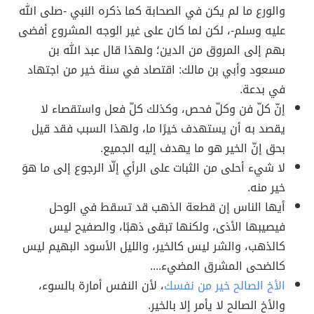
والورع ما لم يكن في الصحابة كما ذكره النبي -صلى الله
عليه وسلم-، لكن لما كان على غير الوجه المشروع أفضى
بهم إلى المروق من الدين؛ ولهذا قال عبد الله بن
مسعود وأبي بن مالك: اقتصاد في سنة خير من اجتهاد
في بدعة.
إنّ كلّ فن وكلّ فحص، وكذلك كلّ فعل واستقصاء لا
يقصد به أن يستهدف خيرًا ما، ولهذا السبب فقد قيل
بحق إنّ الخير هو ما يهدف إليه الجميع.
لا شيء أحلى من الثبات على الرأي إلّا الرجوع إلى ما هوَ
خير منه.
أيها الناس إن قطعة الذهب قد تسقط في الوحل
فيصيبها الأذى، ولكنها تبقى ذهبًا، والصفيح ليس
كالذهب، والشر ليس كالخير، والليل الأسود البهيم ليس
كالضحى المشرق المضيء....
الأخ الصالح خير من نفسك
، لأن النفس أمارة بالسوء،
والأخ الصالح لا يأمر إلا بالخير.