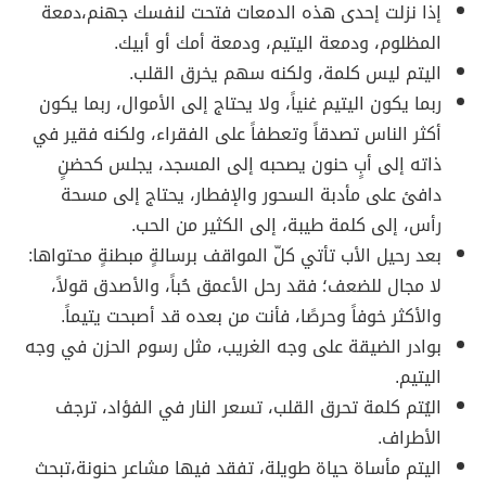
إذا نزلت إحدى هذه الدمعات فتحت لنفسك جهنم،دمعة
المظلوم، ودمعة اليتيم، ودمعة أمك أو أبيك.
اليتم ليس كلمة، ولكنه سهم يخرق القلب.
ربما يكون اليتيم غنياً، ولا يحتاج إلى الأموال، ربما يكون
أكثر الناس تصدقاً وتعطفاً على الفقراء، ولكنه فقير في
ذاته إلى أبٍ حنون يصحبه إلى المسجد، يجلس كحضنٍ
دافئ على مأدبة السحور والإفطار، يحتاج إلى مسحة
رأس، إلى كلمة طيبة، إلى الكثير من الحب.
بعد رحيل الأب تأتي كلّ المواقف برسالةٍ مبطنةٍ محتواها:
لا مجال للضعف؛ فقد رحل الأعمق حُباً، والأصدق قولاً،
والأكثر خوفاً وحرصًا، فأنت من بعده قد أصبحت يتيماً.
بوادر الضيقة على وجه الغريب، مثل رسوم الحزن في وجه
اليتيم.
اليُتم كلمة تحرق القلب، تسعر النار في الفؤاد، ترجف
الأطراف.
اليتم مأساة حياة طويلة، تفقد فيها مشاعر حنونة،تبحث