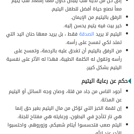
إلى كل من لديه قلب ينبض حاول معنا إسعاد قلب يتيم
معاً نصنع حياة أفضل للطفل اليتيم.
الرفق باليتيم من الإيمان.
خير بيت فيه يتيم يحسن إليه.
اليتيم لا يريد
الصدقة
فقط ، بل يريد معها حنان اليد التي
تمتد لكي تمسح على رأسه.
من الرفق باليتيم أن تغدق عليه بالرحمة، وتمسح على
رأسه وتقول له الكلمة الطيبة، فهذا له الأثر على نفسية
اليتيم بشكل كبير.
حكم عن رعاية اليتيم
أجود الناس من جاد من قلة، وصان وجه السائل أو اليتيم
عن المذلة.
إن لقمة الخبز التي تؤكل من مال اليتيم بغير حق إنما
هي نار تتأجج في البطون، ورعايته هي مفتاح للجنة.
اليتم صعب فتحسسوا أيتام شعبكم، وزوروهم، واحتسبوا
الأجر عند الله.