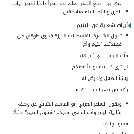
عنها بين أضلع البشر، لعلك تجد صدراً دافئاً كصدر أبيك.
الحزن والألم باليتم متلاصقين.
أبيات شعرية عن اليتيم
تقول الشاعرة الفلسطينية البارزة فدوى طوقان في
قصيدتها “يتيم وأم”:
قلّب البؤس على أوجهه
لن ترى كاليتيم بؤساً محتكم
ينشأ الطفل ولا ركن له
ركنه من صغر السن انهدم
ويقول الشاعر العربي أبو القاسم الشابي عن وصف
بكائية لليتم وأحواله في قصيدة “شكوى اليتيم” قائلاً:
فسرت وناديت: