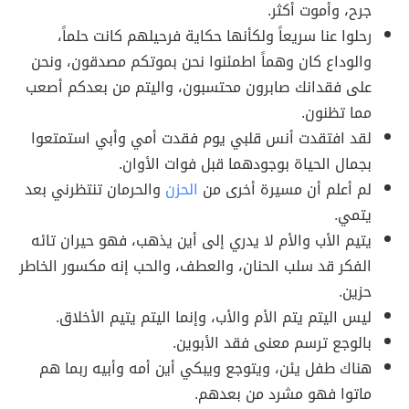
جرح، وأموت أكثر.
رحلوا عنا سريعاً ولكأنها حكاية فرحيلهم كانت حلماً،
والوداع كان وهماً اطمئنوا نحن بموتكم مصدقون، ونحن
على فقدانك صابرون محتسبون، واليتم من بعدكم أصعب
مما تظنون.
لقد افتقدت أنس قلبي يوم فقدت أمي وأبي استمتعوا
بجمال الحياة بوجودهما قبل فوات الأوان.
لم أعلم أن مسيرة أخرى من
الحزن
والحرمان تنتظرني بعد
يتمي.
يتيم الأب والأم لا يدري إلى أين يذهب، فهو حيران تائه
الفكر قد سلب الحنان، والعطف، والحب إنه مكسور الخاطر
حزين.
ليس اليتم يتم الأم والأب، وإنما اليتم يتيم الأخلاق.
بالوجع ترسم معنى فقد الأبوين.
هناك طفل يئن، ويتوجع ويبكي أين أمه وأبيه ربما هم
ماتوا فهو مشرد من بعدهم.