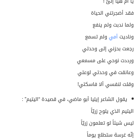
يا أم هيّا إلىّ !
فقد أضجرتني الحياة
ولما ندبت ولم ينفع
وناديت
أمي
ولم تسمع
رجعت بحزني إلى وحدتي
ورددت نوحي على مسمعي
وعانقت في وحدتي لوعتي
وقلت لنفسي ألا فاسكتي!
يقول الشاعر إيليا أبو ماضي، في قصيدة “اليتيم” :
اليتيم الذي يلوح زريّاً
ليس شيئاً لو تعلمون زريّاً
إنّه غرسة ستطلع يوماً