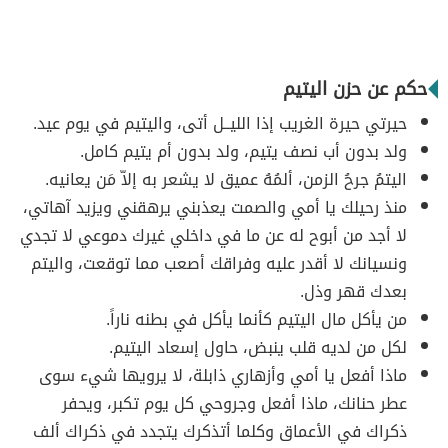
حكم عن حزن اليتيم
حيرتي حيرة الغريب إذا الليــل أتى، واليتيم في يوم عيد.
ولد بدون أب نصف يتيم، ولد بدون أم يتيم كامل.
اليتمُ جرحُ الزمن، ألمُهُ عميق لا يشعر به إلاّ مَن يعانيه.
منذ رحيلك يا أمي والصمت يعذبني يرهقني ويزيد آهاتي،
لا أجد من أبوح له عن ما في داخلي غيرك دموعي لا تجدي
ونسيانك لا أقدر عليه وفراقك أصعب مما توقعت، واليتم
بعدك قهر وذل.
من يأكل مال اليتيم كأنما يأكل في بطنه ناراً.
لكل من لديه قلب ينبض، حاول إسعاد اليتيم.
ماذا أفعل يا أمي وأزهاري ذابلة، لا يرويها شيء سوى
عطر حنانك، ماذا أفعل وجروحي كل يوم تكبر، ويحفر
ذكراك في الأعماق وكلما أتذكرك يتجدد في ذكراك ألف