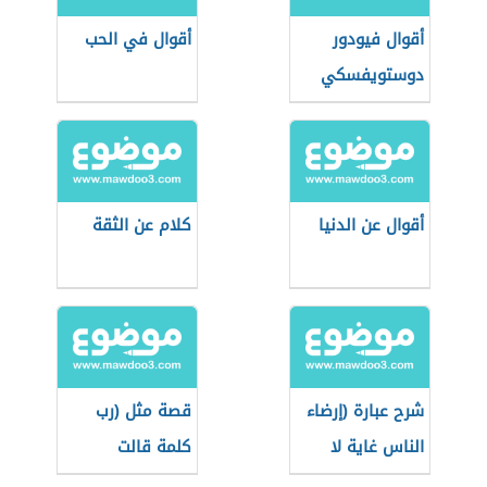
أقوال فيودور
أقوال في الحب
دوستويفسكي
أقوال عن الدنيا
كلام عن الثقة
شرح عبارة (إرضاء
قصة مثل (رب
الناس غاية لا
كلمة قالت
تدرك)
لصاحبها دعني)