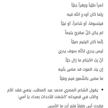
ثمراً طيّباً وزهراً جنيّاً
ربّما كان أودع الله فيه
فيلسوفا، أو شاعراً، أو نبيّاً
لم يكن كلّ عبقريّ يتيماً
إنّما كان اليتيم صبيّاً
ليس يدري لكنّه سوف يدري
أنّ ربّ الأيتام ما زال حيّاً
إن يك الموت قد مضى بأبيه
ما مضى بالشّعور فيم وفيّاً
يقول الشاعر المصري محمد عبد المطلب، ينعي فقد الأم
والأب في قصيدته “كشفت للأحداث بعدك يا أمي:
فقدت أبي طفلاً فلم أدر ما الأسى