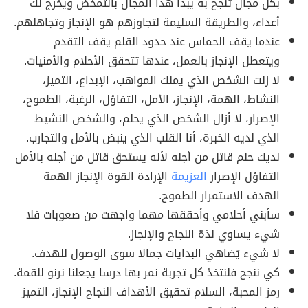
بكل مجال تنجح به يبدأ هذا المجال بالتمخض ويخرج لك
أعداء، والطريقة السليمة لتجاوزهم هو الإنجاز وتجاهلهم.
عندما يقف الحماس عند حدود القلم يقف التقدم
ويتعطل الإنجاز بالعمل، عندها تتحقق الأحلام والأمنيات.
لا زلت الشخص الذي يملك المواهب، الإبداع، التميز،
النشاط، الهمة، الإنجاز، الأمل، التفاؤل، الرغبة، الطموح،
الإصرار، لا أزال الشخص الذي يحلم، والشخص النشيط
الذي لديه الخبرة، أنا القلب الذي ينبض بالأمل والتجارب.
لديك حلم قاتل من أجله لأنه يستحق قاتل من أجله بالأمل
التفاؤل الإصرار
العزيمة
الإرادة القوة الإنجاز الهمة
الهدف الاستمرار الطموح.
سأبني أحلامي وأحققها مهما واجهت من صعوبات فلا
شيء يساوي لذة النجاح والإنجاز.
لا شيء يُضاهي البدايات جمالا سوى الوصول للهدف.
كي ننجح فلنتخذ كل تجربة نمر بها درسا يجعلنا نرنو للقمة.
رمز المحبة، السلام تحقيق الأهداف النجاح الإنجاز، التميز