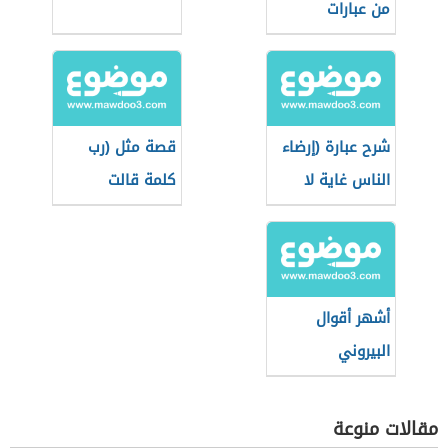
من عبارات
شرح عبارة (إرضاء
قصة مثل (رب
الناس غاية لا
كلمة قالت
تدرك)
لصاحبها دعني)
أشهر أقوال
البيروني
مقالات منوعة