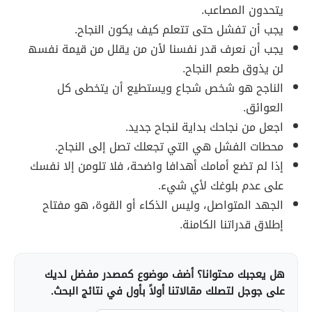
يتحدون المصاعب.
يجب أن تفشل حتى تتعلم كيف يكون النجاح.
يجب أن نعرف قدر نفسنا لأن من يقلل من قيمة نفسھ
لن يذوق طعم النجاح.
الناجح ھو شخص شجاع ویستطیع أن یتخطى كل
العوائق.
اجعل من نجاحك بدایة لنجاح جدید.
محطات الفشل ھي التي تجعلك تصل إلى النجاح.
إذا لم تضع أمامك أھدافا واضحة، فلا تلومن إلا نفسك
على عدم بلوغك لأي شيء.
الجھد المتواصل، ولیس الذكاء أو القوة، ھو مفتاح
إطلاق قدراتنا الكامنة.
هل يعجبك محتوانا؟ أضف موضوع كمصدر مفضل لديك
على جوجل لتصلك مقالاتنا أولاً بأول في نتائج البحث.