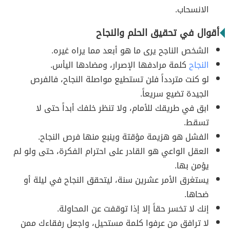
الانسحاب.
أقوال في تحقيق الحلم والنجاح
الشخص الناجح يرى ما ھو أبعد مما يراه غيره.
النجاح
كلمة مرادفھا الإصرار، ومضادھا اليأس.
لو كنت متردداً فلن تستطيع مواصلة النجاح، فالفرص
الجيدة تضيع سریعاً.
ابق في طريقك للأمام، ولا تنظر خلفك أبداً حتى لا
تسقط.
الفشل ھو هزيمة مؤقتة وينبع منھا فرص النجاح.
العقل الواعي ھو القادر على احترام الفكرة، حتى ولو لم
يؤمن بھا.
يستغرق الأمر عشرين سنة، لیتحقق النجاح في ليلة أو
ضحاھا.
إنك لا تخسر حقاً إلا إذا توقفت عن المحاولة.
لا ترافق من عرفوا كلمة مستحيل، واجعل رفقاءك ممن