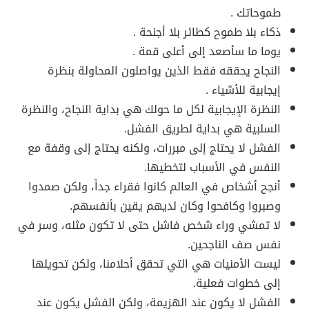
طموحاتك .
ذكاء بلا طموح كطائر بلا أجنحة .
يوما ما سأصعد إلى أعلى قمة .
النجاح يحققه فقط الذين يواصلون المحاولة بنظرة
إيجابية للأشياء .
النظرة الإيجابية لكل ما حولك ھي بداية النجاح، والنظرة
السلبية ھي بداية لطريق الفشل.
الفشل لا يحتاج إلى مبررات، ولكنه يحتاج إلى وقفة مع
النفس في الأسباب لتخطيها.
أنجح أشخاص في العالم كانوا فقراء جداً، ولكن صمدوا
وصبروا وكافحوا وكان لديهم يقين بأنفسھم.
لا تمشي وراء شخص فاشل حتى لا تكون مثله، وسر في
نفس صف الناجحين.
ليست الأمنيات ھي التي تحقق أحلامنا، ولكن تحويلها
إلى خطوات فعلية.
الفشل لا يكون عند الهزيمة، ولكن الفشل يكون عند