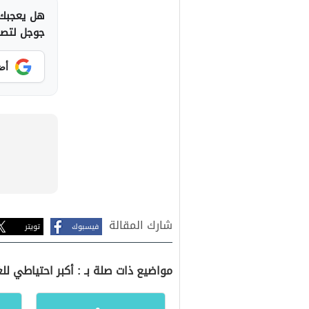
هل يعجبك 
جوجل لتصلك
أض
شارك المقالة
فيسبوك
تويتر
مواضيع ذات صلة بـ : أكبر احتياطي للغ