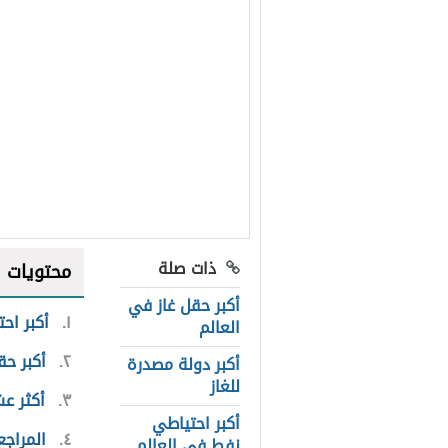
ذات صلة
محتويات
أكبر حقل غاز في
١
أكبر اح
العالم
٢
أكبر حق
أكبر دولة مصدرة
للغاز
٣
أكثر عش
أكبر احتياطي
٤
المراجع
نفط في العالم