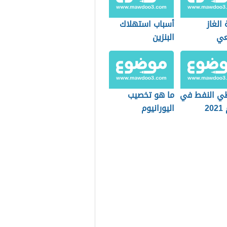
الغاز
أسباب استهلاك
عي
البنزين
طي النفط في
ما هو تخصيب
2
اليورانيوم