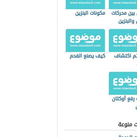
 بين محركات
مكونات البنزين
 والبنزين
م اكتشاف
كيف يصنع الفحم
رفع أوكتان
ت منوعة