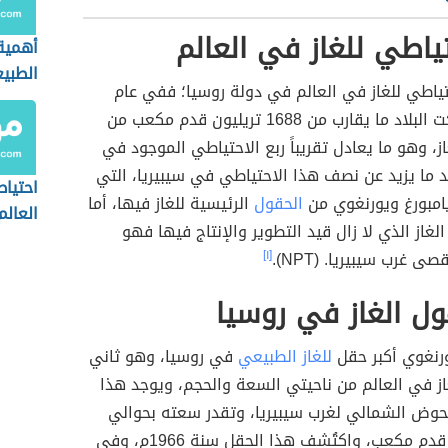
تياطي للغاز في العالم
أهمية 
الطبي
تياطي للغاز في العالم في دولة روسيا؛ ففي عام
2013م امتلكت البلاد ما يقارب من 1688 تريليون قدم مكعب من
از، وهو ما يعادل تقريباً ربع الاحتياطي الموجود في
د ما يزيد عن نصف هذا الاحتياطي في سيبيريا، التي
احتيا
امبورغ ويورنغوي من
الحقول
الرئيسية للغاز فيها، أما
العالم 021
لغاز الذي لا زال قيد التطوير والإنتاج فيها فهو
 غرب سيبيريا. (NPT).
[١]
ول الغاز في روسيا
ورنغوي أكبر حقل
للغاز الطبيعي
في روسيا، وهو ثاني
از في العالم من ناحيتي السعة والحجم، ويوجد هذا
حوض الشمالي لغرب سيبيريا، وتقدر سعته بحوالي
222 تريليون قدم مكعب، واكتُشف هذا الحقل سنة 1966م، وفي