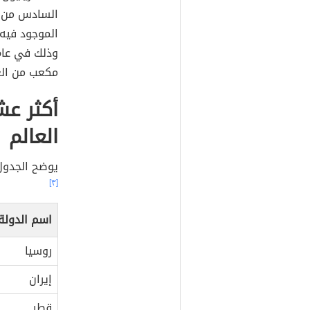
السادس من ش
الموجود فيه،
مكعب من الغاز، وما يز
أكثر عش
العالم
يوضح الجدول
[٣]
اسم الدولة
روسيا
إيران
قطر