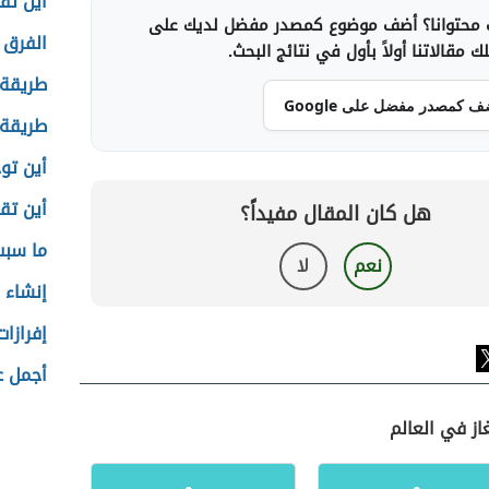
أين تق
محتوانا؟ أضف موضوع كمصدر مفضل لديك على
الفرق 
 مقالاتنا أولاً بأول في نتائج البحث.
طريقة 
ف كمصدر مفضل على Google
طريقة 
أين تو
أين تق
هل كان المقال مفيداً؟
ما سبب
نعم
لا
إنشاء 
إفرازا
أجمل ع
از في العالم