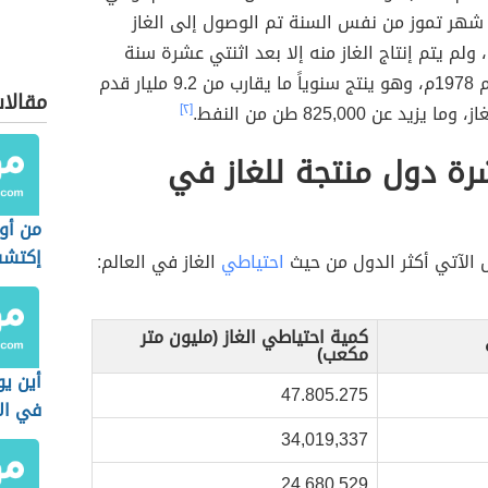
هر تموز من نفس السنة تم الوصول إلى الغاز
 ولم يتم إنتاج الغاز منه إلا بعد اثنتي عشرة سنة
وذلك في عام 1978م، وهو ينتج سنوياً ما يقارب من 9.2 مليار قدم
مقالا
يد عن 825,000 طن من النفط.
[٢]
رة دول منتجة للغاز في
من أو
إكتشف
 الآتي أكثر الدول من حيث
احتياطي
الغاز في العالم:
كمية احتياطي الغاز (مليون متر
مكعب)
أين يو
47.805.275
في ال
34,019,337
24,680,529