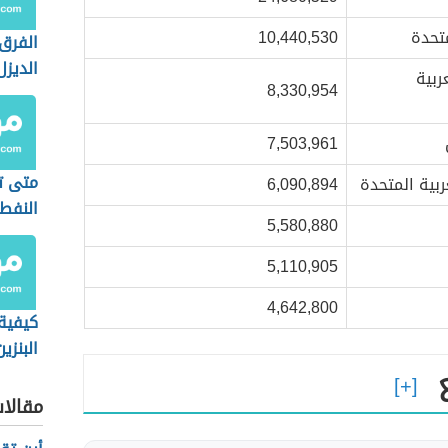
متحدة
10,440,530
الفرق
الديزل
ربية
8,330,954
7,503,961
متى ت
عربية المتحدة
6,090,894
النفط
5,580,880
5,110,905
4,642,800
كيفية 
البنزين
مقالا