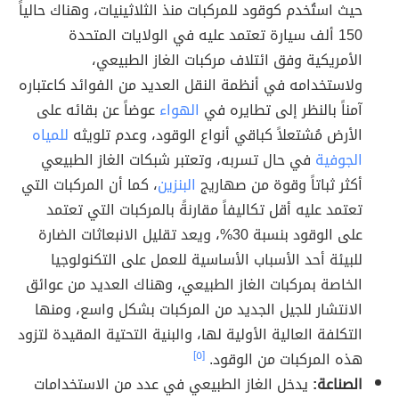
حيث استُخدم كوقود للمركبات منذ الثلاثينيات، وهناك حالياً
150 ألف سيارة تعتمد عليه في الولايات المتحدة
الأمريكية وفق ائتلاف مركبات الغاز الطبيعي،
ولاستخدامه في أنظمة النقل العديد من الفوائد كاعتباره
آمناً بالنظر إلى تطايره في
الهواء
عوضاً عن بقائه على
الأرض مُشتعلاً كباقي أنواع الوقود، وعدم تلويثه
للمياه
الجوفية
في حال تسربه، وتعتبر شبكات الغاز الطبيعي
أكثر ثباتاً وقوة من صهاريج
البنزين
، كما أن المركبات التي
تعتمد عليه أقل تكاليفاً مقارنةً بالمركبات التي تعتمد
على الوقود بنسبة 30%، ويعد تقليل الانبعاثات الضارة
للبيئة أحد الأسباب الأساسية للعمل على التكنولوجيا
الخاصة بمركبات الغاز الطبيعي، وهناك العديد من عوائق
الانتشار للجيل الجديد من المركبات بشكل واسع، ومنها
التكلفة العالية الأولية لها، والبنية التحتية المقيدة لتزود
هذه المركبات من الوقود.
[٥]
الصناعة:
يدخل الغاز الطبيعي في عدد من الاستخدامات