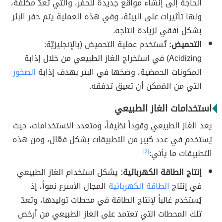
الحاجة إلى إنشاء مواقع جديدة للحفر، والتي تعدّ مكلفةً،
ولها تأثيرات على البيئة، وفي هذه العملية يتم حفر البئر
بشكل أفقي لزيادة إنتاجه.
التحميض:
تُستخدم عملية التحميض (بالإنجليزيّة:
Acidizing) في استخراج الغاز الطبيعي من خلال إذابة
المكونات الحمضية، وضخها في البئر بهدف إذابة
الصخور
التي من المُمكن أن تعيق تدفقه.
استخدامات الغاز الطبيعي
يعد الغاز الطبيعي وقوداً نظيفاً، ومتعدد الاستخدامات، حيث
يُستخدم في عدد كبير من التطبيقات بشكل فعّال، ومن هذه
التطبيقات ما يأتي:
[٤]
إنتاج الطاقة الكهربائية:
يشكل استخدام الغاز الطبيعي
في إنتاج
الطاقة الكهربائية
المجال الأسرع نمواً، إذ
يُستخدم غالباً لإنتاج الطاقة في محطات توليدها، وتعدّ
تلك المحطات التي تعتمد على الغاز الطبيعي من أرخص