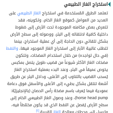
استخراج الغاز الطبيعي
تعتمد الطرق المُستخدمة في استخراج
الغاز الطبيعي
على
العديد من العوامل كموقع الغاز الخام، وتكوينه، فقد
تتعرض بعض مكامنه الموجودة تحت الأرض إلى ضغوط
داخلية كافية لانتقاله إلى البئر، ووصوله إلى سطح الأرض
بشكل تلقائي دون الحاجة إلى أي عملية استخراج، بينما
تتطلب غالبية الآبار إلى استخراج الغاز الموجود فيها،
والنفط
(في حال تواجده) من خلال استخدام المضخات، وتتكون
مضخات الغاز الأكثر شيوعاً من قضيب طويل يتصل بمكبس
يخوص عميقاً في البئر، وعند البدء بعملية استخراج الغاز
يُسحب القضيب بالتناوب إلى الأعلى، وداخل البئر عن طريق
أشعة تنتقل بشكل بطيء إلى الأعلى والأسفل فوق دعامة
عمودية فيما يُعرف باسم مضخة رأس الحصان (بالإنجليزيّة:
horse head pump)، وعند وصول الغاز الطبيعي الخام إلى
سطح الأرض يُفصل عن النفط الذي قد يكون مختلطاً فيه،
ويُرسل إلى محطات معالجة
الغاز
القريبة.
[٢]