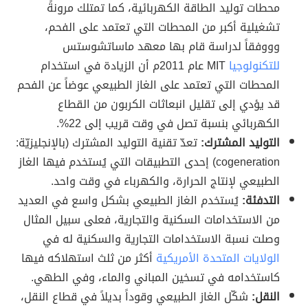
محطات توليد الطاقة الكهربائية، كما تمتلك مرونةً
تشغيلية أكبر من المحطات التي تعتمد على الفحم،
وووفقاً لدراسة قام بها معهد ماساتشوستس
للتكنولوجيا
MIT عام 2011م أن الزيادة في استخدام
المحطات التي تعتمد على الغاز الطبيعي عوضاً عن الفحم
قد يؤدي إلى تقليل انبعاثات الكربون من القطاع
الكهربائي بنسبة تصل في وقت قريب إلى 22%.
التوليد المشترك:
تعدّ تقنية التوليد المشترك (بالإنجليزيّة:
cogeneration) إحدى التطبيقات التي يُستخدم فيها الغاز
الطبيعي لإنتاج الحرارة، والكهرباء في وقت واحد.
التدفئة:
يُستخدم الغاز الطبيعي بشكل واسع في العديد
من الاستخدامات السكنية والتجارية، فعلى سبيل المثال
وصلت نسبة الاستخدامات التجارية والسكنية له في
الولايات المتحدة الأمريكية
أكثر من ثلث استهلاكه فيها
كاستخدامه في تسخين المباني والماء، وفي الطهي.
النقل:
شكّل الغاز الطبيعي وقوداً بديلاً في قطاع النقل،