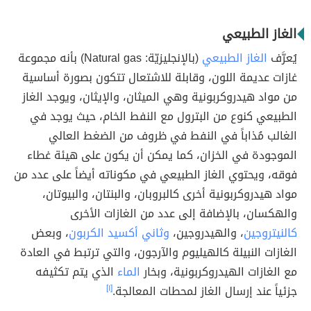
الغاز الطبيعي
يُعرَّف
الغاز الطبيعي
(بالإنجليزيّة: Natural gas) بأنه مجموعة
غازات عديمة اللون، وقابلة للاشتعال تتكون بصورة أساسية
من مواد هيدروكربونية وهي الميثان، والإيثان، ويوجد الغاز
الطبيعي كنوع من البترول مع النفط الخام، حيث يوجد في
الغالب مُذاباً في النفط في ظروف من الضغط العالي
الموجودة في الخزان، كما يمكن أن يكون على هيئة غطاء
فوقه، ويحتوي الغاز الطبيعي في مكوناته أيضاً على عدد من
مواد هيدروكربونية أخرى كالبروبان، والبنتان، والبيوتان،
والهكسان، بالإضافة إلى عدد من الغازات الأخرى
كالنيتروجين
، والهيدروجين،
وثاني أكسيد الكربون
، وبعض
الغازات النبيلة كالهيليوم والآرجون، والتي ترتبط في العادة
مع الغازات الهيدروكربونية، وبخار
الماء
الذي يتم تكثيفه
جزئياً عند إرسال الغاز لمحطات المعالجة.
[١]