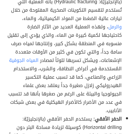
(بالإنجليزيّة: Hydraulic fracturing) بأنه العملية التي
تُستخدم لتقسيم التكوينات الصخرية المفتوحة من خلال
تيارات عالية الضغط من المواد الكيميائية، والماء،
والرمل
، ولهذه العملية العديد من الآثار الضارة
كاحتياجها لكمية كبيرة من الماء، والذي يؤدي إلى تقليل
منسوبه في المنطقة بشكل كبير، وإنتاجها لمياه صرف
سامة جداً، والتي تكون في كثير من الأوقات متعددة
الإشعاعات، ويشكل تسربها تلوثاً لمصادر
المياه الجوفية
المُستخدمة في أغراض النظافة، والشرب، والاستخدام
الزراعي والصناعي، كما قد تسبب عملية التكسير
الهيدروليكي زلازل صغيرة جداً يعتقد بعض علماء
الجيولوجيا والبيئة على الرغم من صغرها بأنها قد تتسبب
في عدد من الأضرار كالأضرار الهيكلية في بعض شبكات
الأنابيب.
الحفر الأفقي:
يستخدم الحفر الأفقي (بالإنجليزيّة:
Horizontal drilling) كوسيلة لزيادة مساحة البئر دون