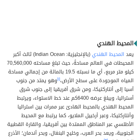
المحيط الهندي
يعد
المحيط الهندي
(بالإنجليزية: Indian Ocean) ثالث أكبر
المحيطات في العالم مساحةً، حيث تبلغ مساحته 70,560,000
كيلو متر مربع، أي ما نسبته 19.5 بالمائة من إجمالي مساحة
المياه الموجودة على سطح الأرض،
[١]
وهو يمتد من جنوب
آسيا إلى أنتاركتيكا، ومن شرق أفريقيا إلى جنوب شرق
أستراليا، ويبلغ عرضه 6400كم عند خط الاستواء، ويرتبط
المحيط الهندي بالمحيط الهادئ عبر ممرات بين استراليا
وأنتاركتيكا، وعبر أرخبيل الملايو، كما يرتبط مع المحيط
الأطلسي عبر المناطق الممتدة بين أفريقيا، والقارة القطبية
الجنوبية، ويعد بحر العرب، وخليج البنغال، وبحر أندمان؛ الأذرع