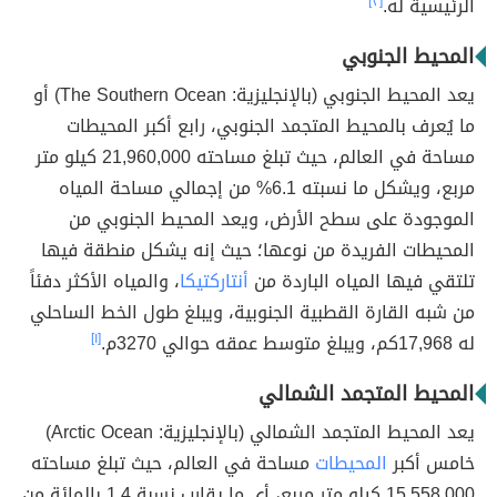
الرئيسية له.
[٣]
المحيط الجنوبي
يعد المحيط الجنوبي (بالإنجليزية: The Southern Ocean) أو
ما يُعرف بالمحيط المتجمد الجنوبي، رابع أكبر المحيطات
مساحة في العالم، حيث تبلغ مساحته 21,960,000 كيلو متر
مربع، ويشكل ما نسبته 6.1% من إجمالي مساحة المياه
الموجودة على سطح الأرض، ويعد المحيط الجنوبي من
المحيطات الفريدة من نوعها؛ حيث إنه يشكل منطقة فيها
تلتقي فيها المياه الباردة من
أنتاركتيكا
، والمياه الأكثر دفئاً
من شبه القارة القطبية الجنوبية، ويبلغ طول الخط الساحلي
له 17,968كم، ويبلغ متوسط عمقه حوالي 3270م.
[١]
المحيط المتجمد الشمالي
يعد المحيط المتجمد الشمالي (بالإنجليزية: Arctic Ocean)
خامس أكبر
المحيطات
مساحة في العالم، حيث تبلغ مساحته
15,558,000 كيلو متر مربع، أي ما يقارب نسبة 1.4 بالمائة من