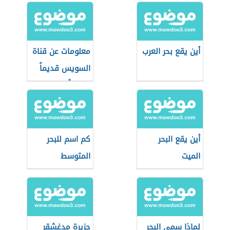
أين يقع بحر العرب
معلومات عن قناة
السويس قديماً
وحديثاً
أين يقع البحر
كم اسم للبحر
الميت
المتوسط
لماذا سمي البحر
جزيرة مدغشقر