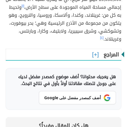
إجمالي مساحة المياه الموجودة على سطح الأرض،
[١]
وتحيط
به كل من: غرينلاند، وكندا، وألاسكا، وروسيا، والنرويج، وهو
يتكون من مجموعة من الأذرع الرئيسية وهي؛ بحر بيوفورت،
وتشوكشي، وشرق سيبيريا، ولابتيف، وكارا، وبارنتس،
وغرينلاند.
[٤]
المراجع
هل يعجبك محتوانا؟ أضف موضوع كمصدر مفضل لديك
على جوجل لتصلك مقالاتنا أولاً بأول في نتائج البحث.
أضف كمصدر مفضل على Google
هل كان المقال مفيداً؟