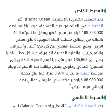
المحيط الهادئ
يعد المحيط الهادئ (بالإنجليزية: Pacific Ocean) أكبر
المحيطات
في العالم من حيث المساحة، حيث تبلغ مساحته
168,723,000 كيلو متر مربع، فهو يشكل ما نسبته 46.6
بالمائة من إجمالي مساحة الماء الموجودة على سطح
الأرض، ويقع المحيط الهادئ بين كل من؛ آسيا، وأستراليا،
والأمريكيتين، والقارة القطبية الجنوبية، ويشكل خطاً ساحلياً
يصل إلى 135,663 كيلو متر، وينقسم المحيط الهادئ إلى
قسمين؛ شمالي وجنوبي يفصل بينهما خط الاستواء، ويبلغ
متوسط
عمقه
ما يقارب 3,970 مترًا، كما يبلغ حجمه
66,980,000 كيلومتر مكعب، أي ما يمثل حوالي نصف
إجمالي مياه الأرض.
[١]
المحيط الأطلسي
يعد
المحيط الأطلسي
(بالإنجليزية: Atlantic Ocean) ثاني