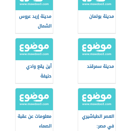
مدينة بولمان
مدينة إربد عروس
الشمال
مدينة سمرقند
أين يقع وادي
حنيفة
العصر الطباشيري
معلومات عن عقبة
في مصر:
الصماء