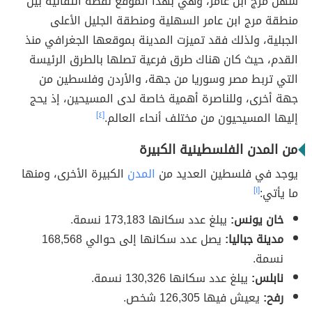
سهل مرج ابن عامر، وهي بهذا الموقع نقطة انتقالية بين
منطقة مرج ابن عامر السهلية ومنطقة الجليل الأعلى
الجبلية، ولذلك فقد تميزت المدينة بموقعها الجغرافي منذ
القدم، حيث كان هناك طرق فرعية تصلها بالطرق الرئيسة
التي تربط مصر وسوريا من جهة، والأردن وفلسطين من
جهة أخرى، وللناصرة أهمية خاصة لدى المسيحين، إذ يحج
إليها المسيحيون من مختلف أنحاء العالم.
[٤]
من المدن الفلسطينية الكبيرة
يوجد في فلسطين العديد من
المدن
الكبيرة الأخرى، ومنها
ما يأتي:
[١]
خان يونس:
يبلغ عدد سكانها 173,183 نسمة.
مدينة جباليا:
يصل عدد سكانها إلى حوالي 168,568
نسمة.
نابلس:
يبلغ عدد سكانها 130,326 نسمة.
رفح:
يعيش فيها 126,305 شخص.