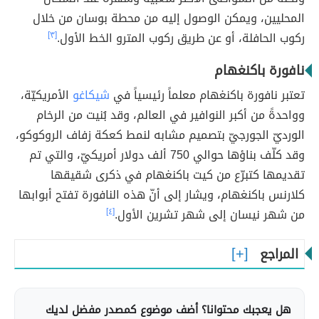
المحليين، ويمكن الوصول إليه من محطة بوسان من خلال
ركوب الحافلة، أو عن طريق ركوب المترو الخط الأول.
[٣]
نافورة باكنغهام
تعتبر نافورة باكنغهام معلماً رئيسياً في
شيكاغو
الأمريكيّة،
وواحدةً من أكبر النوافير في العالم، وقد بُنيت من الرخام
الورديّ الجورجيّ بتصميم مشابه لنمط كعكة زفاف الروكوكو،
وقد كلّف بناؤها حوالي 750 ألف دولار أمريكيّ، والتي تم
تقديمها كتبرّع من كيت باكنغهام في ذكرى شقيقها
كلارنس باكنغهام، ويشار إلى أنّ هذه النافورة تفتح أبوابها
من شهر نيسان إلى شهر تشرين الأول.
[٤]
المراجع
هل يعجبك محتوانا؟ أضف موضوع كمصدر مفضل لديك