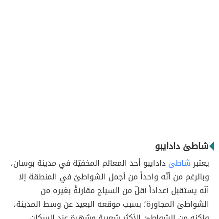
شاطئ دادايبو
يعتبر
شاطئ
دادايبو أحد المعالم المخفيّة في مدينة بوسان،
وبالرغم من أنّه واحداً من أجمل الشواطئ في المنطقة إلا
أنّه يستقبل أعداداً أقلّ من السياح مقارنةً بغيره من
الشواطئ المجاورة؛ بسبب موقعه البعيد عن وسط المدينة،
ولكنه من الشواطئ الأكثر شعبية وشهرة عند السكان