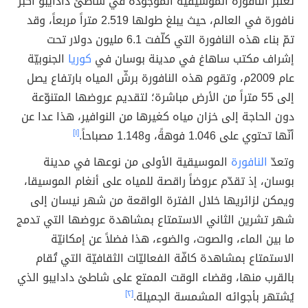
تُعتبر النافورة الموسيقيّة الموجودة في شاطئ دادايبو أكبر
نافورة في العالم، حيث يبلغ طولها 2.519 متراً مربعاً، وقد
تمّ بناء هذه النافورة التي كلّفت 6.1 مليون دولار تحت
إشراف مكتب ساهاغ في مدينة بوسان في
كوريا
الجنوبيّة
عام 2009م، وتقوم هذه النافورة برشّ المياه بارتفاع يصل
إلى 55 متراً من الأرض مباشرة؛ لتقديم عروضها المتنوّعة
دون الحاجة إلى خزان مياه كغيرها من النوافير، هذا عدا عن
أنّها تحتوي على 1.046 فوهةً، و1.148 مصباحاً.
[١]
وتعدّ
النافورة
الموسيقية الأولى من نوعها في مدينة
بوسان، إذ تقدّم عروضاً راقصة للمياه على أنغام الموسيقا،
ويمكن لزائريها خلال الفترة الواقعة من شهر نيسان إلى
شهر تشرين الثاني الاستمتاع بمشاهدة عروضها التي تدمج
ما بين الماء، والصوت، والضوء، هذا فضلاً عن إمكانيّة
الاستمتاع بمشاهدة كافّة الفعاليّات الثقافيّة التي تُقام
بالقرب منها، وقضاء الوقت الممتع على شاطئ دادايبو الذي
يُشتهر بأجوائه المشمسة الجميلة.
[٢]