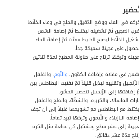
ّحضير
ركم في الماء ووضع الدّقيق والملح في وعاء الخلّاط
رب العجين ثمّ تشغيله ليختلط ثمّ إضافة السّمن
شغيل الخلّاط ليصبح الخليط مفتّت ثمّ إضافة الماء
 للحصول على عجينة سميكة جداً.
جينة وتركها ترتاح على طاولة المطبخ لمدّة ثلاثين
سّمن في مقلاة وإضافة الكمّون،
والثّوم
، والفلفل
لزّنجبيل وتقليبه ليذبل قليلاً ثمّ تفتيت البطاطس بين
ً إضافتها إلى الزّنجبيل لتحضير الحشو.
رات الماسالا، والكزبرة، والشطّة، والملح والفلفل
يختلط مع البطاطس مع تشويحها قليلاً إلى أن تجف
إضافة البازيلاء واللّيمون وتركها تبرد تماماً.
عجينة إلى عشر قطعٍ وتشكيل كل قطعة مثل الكرة
تاح مدّة عشر دقائق.