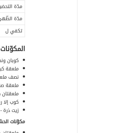
مدّة التحضي
مدّة الطّه
تكفي ل
المكوّنات
كوبان ونص
ملعقة كبي
نصف ملعقة
ملعقة صغي
ملعقتان ك
كوب إلا رب
زيت ذرة -ل
مكوّنات الحش
ملعقتان ك