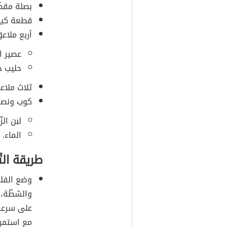
بصلة مقطّ
قطعة كبير
أربع ملاعق
عصير ال
حليب ج
ثلاث ملاعق
كوب ونصف
لبن الزّ
الماء.
طريقة الت
وضع الفلفل
والشطّة، 
على سرعة 
مع استمرا