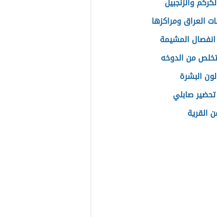
لكركم والزنجبيل
ت العراق ومراكزها
انفصال المشيمة
خلص من الدوخه
لون البشرة
تحضير صابلي
ن القرية