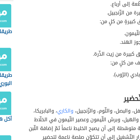
عة إلى أرباع.
ة من الزّنجبيل.
 كبيرةٍ من كلٍ من:
طريقة
لّيمون.
وز الهند.
 كبيرة من زيت الذّرة.
 من كلٍ من:
بادي (الرّوب).
طريقة
البوري
ّحضير
، والبصل، والثّوم، والزّنجبيل،
والكاري
، والبابريكا،
أكل ه
والهيل، وبرش اللّيمون وعصير اللّيمون في الخلّاط
متوسّطة إلى أن يصبح الخليط ناعماً ثمّ إضافة اللّبن
ر التّشغيل إلى أن تتكوّن صلصة ناعمة لتحضير