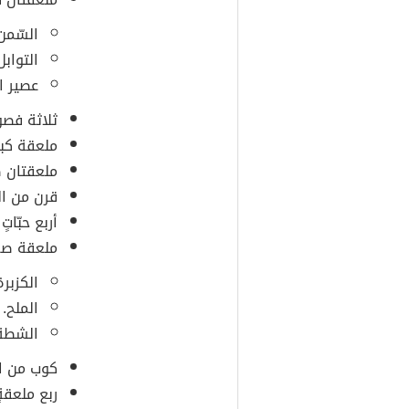
السّمن
التوابل
عصير ا
ثلاثة فصو
ملعقة كبير
ملعقتان ص
قرن من ال
أربع حبّا
ملعقة صغ
الكزبرة
الملح.
الشطة 
كوب من الب
ربع ملعقة