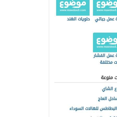
 عمل جباتي
حلويات الهند
 عمل الفشار
ت مختلفة
ت منوعة
رع الشاي
احل العاج
البطاطس للهالات السوداء