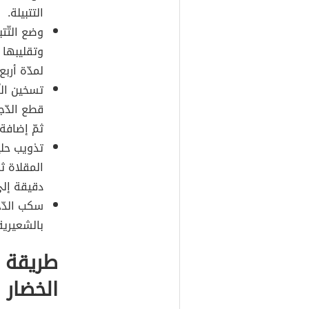
التتبيلة.
وضع التّت
وتقليبها إ
لمدّة أربع
تسخين الز
قطع الدّج
ثمّ إضافة 
تذويب حلي
المقلاة ث
دقيقة إلى
سكب الدّج
بالشعيرية
طريقة 
الخضار