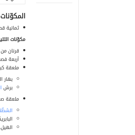
المكوّنات
ثمانية قطع
مكوّنات التتبي
قرنان من ا
أربعة فصو
ملعقة كبي
بهار ال
برش
ا
ملعقة صغ
الشطّة
البابريك
الهيل.