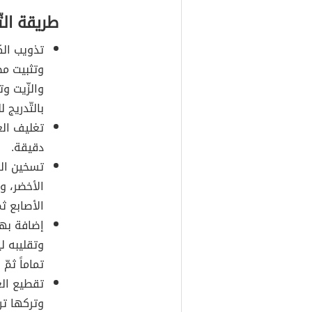
طريقة الت
تذويب الك
وتثبيت مض
والزّيت وت
بالتّدريج
تغليف الع
دقيقة.
تسخين ال
الأخضر، وا
الأصابع ثم
إضافة بها
وتقليبه ل
تماماً ثمّ 
تقطيع ال
وتركها تر