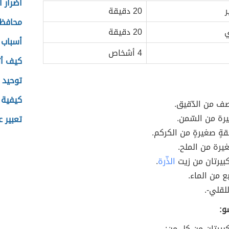
أضرار ا
ر
20 دقيقة
محافظا
ي
20 دقيقة
أسباب 
4 أشخاص
كيف أت
توحيد 
كيفية 
ف من الدّقيق.
رة من السّمن.
تعبير ع
ٍ صغيرةٍ من الكركم.
رة من الملح.
بيرتان من زيت
الذّرة
.
ع من الماء.
لقلي-.
و:
بيرتان من كل من: