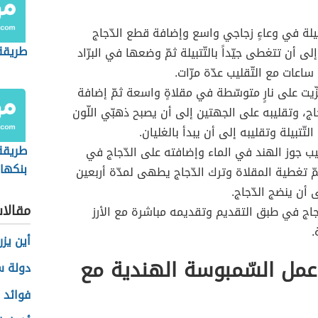
بيلة في وعاءٍ زجاجي واسع وإضافة قطع الدّجاج
طريقة
لى أن تتغطى جيّداً بالتّتبيلة ثمّ وضعها في البرّاد
 ساعات مع التّقليب عدّة مرّات.
ّيت على نارٍ متوسّطة في مقلاةٍ واسعة ثمّ إضافة
اج، وتقليبه على الجهتين إلى أن يصبح ذهبّي اللّون
التّتبيلة وتقليبه إلى أن يبدأ بالغليان.
طريقة
ب جوز الهند في الماء وإضافته على الدّجاج في
بنكها
مّ تغطية المقلاة وترك الدّجاج يطهى لمدّة أربعين
 أن ينضج الدّجاج.
مقالا
اج في طبق التقديم وتقديمه مباشرة مع الأرز
.
أين يز
عمل السّمبوسة الهندية مع
دولة س
فوائد 