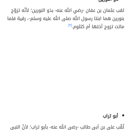
لقب عثمان بن عفان -رضي الله عنه- بذو النورين؛ لأنّه تزوّج
بنورين هما ابنتا رسول الله صلى الله عليه وسلم-، رقية فلما
ماتت تزوج أختها أم كلثوم.
[٣]
أبو تراب
لُقّب علي بن أبي طالب -رضي الله عنه- بأبو تراب؛ لأنّ النبي