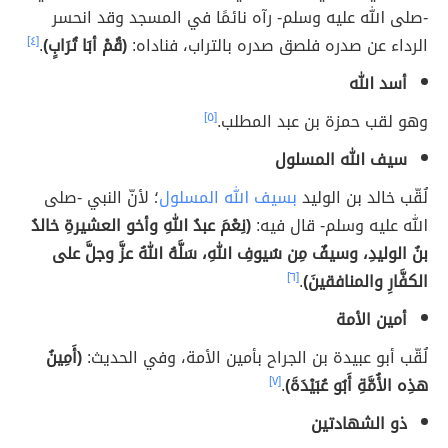
-صلى الله عليه وسلم- رآه نائمًا في المسجد وقد انحسر
الرداء عن صدره فلصق صدره بالتراب، فناداه:
(قُمْ أبَا تُرَابٍ)
.
[٤]
أسد الله
وهو لقب حمزة بن عبد المطلب.
[٥]
سيف الله المسلول
لُقّب خالد بن الوليد
بسيف الله المسلول
؛ لأنّ النبي -صلى
الله عليه وسلم- قال فيه:
(نِعْمَ عبدُ اللهِ وأخو العشيرةِ خالدُ
بنُ الوليدِ، وسيفٌ مِن سُيوفِ اللهِ، سَلَّهُ اللهُ عزَّ وجلَّ على
الكفَّارِ والمنافقينَ)
.
[٦]
أمين الأمة
لُقّب أبو عبيدة بن الجراح بأمين الأمة، وفي الحديث:
(أَمِينُ
هذِه الأُمَّةِ أَبُو عُبَيْدَةَ)
.
[٧]
ذو الشهادتين