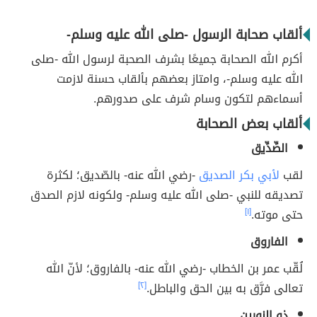
ألقاب صحابة الرسول -صلى الله عليه وسلم-
أكرم الله الصحابة جميعًا بشرف الصحبة لرسول الله -صلى
الله عليه وسلم-، وامتاز بعضهم بألقاب حسنة لازمت
أسماءهم لتكون وسام شرف على صدورهم.
ألقاب بعض الصحابة
الصِّدِّيق
لقب
لأبي بكر الصديق
-رضي الله عنه- بالصّديق؛ لكثرة
تصديقه للنبي -صلى الله عليه وسلم- ولكونه لازم الصدق
حتى موته.
[١]
الفاروق
لُقّب عمر بن الخطاب -رضي الله عنه- بالفاروق؛ لأنّ الله
تعالى فرَّق به بين الحق والباطل.
[٢]
ذو النورين