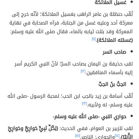
غسيل الملائكة
لُقّب حنظلة بن عامر الراهب بغسيل الملائكة؛ لأنّه خرج إلى
معركة أحد وعليه غسل من الجنابة، فرآه الصحابة في نهاية
المعركة وقد بللت ثيابه بالماء، فقال صلى الله عليه وسلم:
(غسلته الملائكة)
.
[١١]
صاحب السر
لقب حذيفة بن اليمان بصاحب السرّ؛ لأنّ النبي الكريم أسر
إليه بأسماء المنافقين.
[١٢]
الحِبُّ بنُ الحِبِّ
لُقّب أسامة بن زيد بالحِب ابن الحب؛ لمحبة الرسول -صلى الله
عليه وسلم- له ولأبيه.
[١٣]
حواري النبي -صلى الله عليه وسلم-
لقب للزبير بن العوام، ففي الحديث:
(لِكُلِّ نَبِيٍّ حَوارِيٌّ وحَوارِيَّ
الزُّبَيْرُ)
،
[١٤]
والحواري: الناصر.
[١٥]