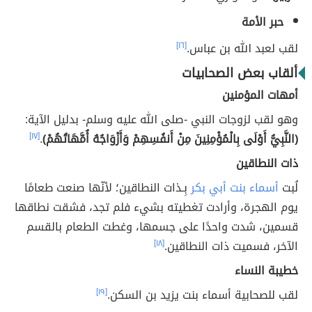
حبر الأمة
لقب لعبد الله بن عباس.
[١٦]
ألقاب بعض الصحابيات
أمهات المؤمنين
وهو لقب لزوجات النبي -صلى الله عليه وسلم- بدليل الآية:
﴿النَّبِيُّ أَوْلَى بِالْمُؤْمِنِينَ مِنْ أَنفُسِهِمْ وَأَزْوَاجُهُ أُمَّهَاتُهُمْ﴾
.
[١٧]
ذات النطاقين
لُبت
أسماء بنت أبي بكر
بِـذات النطاقين؛ لأنّها صنعت طعامًا
يوم الهجرة، وأرادت تغطيته بشيء فلم تجد، فشقت نطاقها
قسمين، شدت واحدًا على جسمها، وغطت الطعام بالقسم
الآخر، فسميت ذات النطاقين.
[١٨]
خطيبة النساء
لقب للصحابية أسماء بنت يزيد بن السكن.
[١٩]