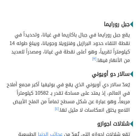
جبل رورايما
يقع جبل رورايما في جبال باكاريما في غيانا، وتحديداً في
نقطة التقاء حدود البرازيل وفنزويلا وجويانا، ويبلغ طوله 14
كيلومتراً تقريباً، وهو أعلى نقطة في غيانا، ومصدراً للعديد
من الأنهار فيها.
[٣]
سالار دو أويوني
يُعدّ سالار دي أويوني الذي يقع في بوليفيا أكبر مجمع أملاح
في العالم، إذ يمتد على مساحة تقدر بـ 10582 كيلومتراً
مربعاًً، وهو عبارة عن شكل مسطح تماماً من الملح الأبيض
اللامع يخلق انعكاسات لا مثيل لها.
[٤]
شلالات اجوازو
تقع شلالات اجوازو التي تُعدّ من
عجائب الدنيا
الطبيعية