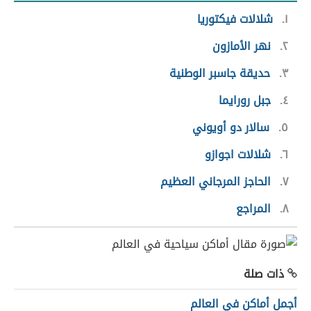
١
شلالات فيكتوريا
٢
نهر الأمازون
٣
حديقة جاسبر الوطنية
٤
جبل رورايما
٥
سالار دو أويوني
٦
شلالات اجوازو
٧
الحاجز المرجاني العظيم
٨
المراجع
ذات صلة
أجمل أماكن في العالم