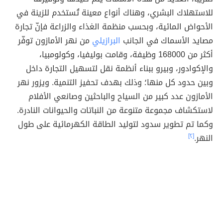
للاستهلاك البشري، وهناك أنواع معينة تُستخدم للزينة في
الأحواض المائية، وبحسب منظمة الغذاء والزراعة فإنّ تجارة
مصايد الأسماك في الجانب
البرازيلي
من نهر الأمازون توفّر
أكثر من 168000 وظيفة، وقامت بوليفيا، وكولومبيا،
والإكوادور، وبيرو ببناء أنظمة نقل لتسهيل التجارة داخل
وبين حدود كل منها؛ وذلك بهدف تحفيز التنمية. ويزور نهر
الأمازون عدد كبير من السياح والباحثين وصانعي الأفلام
لاستكشاف مجموعة متنوعة من النباتات والحيوانات النادرة.
وكما تم تطوير سدود لتوليد الطاقة الكهرمائية على طول
النهر.
[٢]