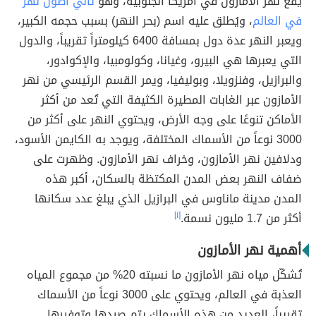
يقع نهر الأمازون في أمريكا الجنوبية، وهو
ثاني أطول نهر
في العالم
، ويُطلق عليه اسم (بحر النهر) بسبب حجمه الكبير،
ويعبر النهر عدة دول بمسافة 6400 كيلومتراً تقريباً، والدول
التي يعبرها هي البيرو، وغيانا، وكولومبيا، والإكوادور،
والبرازيل، وفنزويلا، وبوليفيا، ويمر القسم الرئيسي من نهر
الأمازون عبر الغابات المطيرة الكثيفة التي تُعد من أكثر
الأماكن تنوعًا على وجه الأرض، ويحتوي النهر على أكثر من
3000 نوعاً من الأسماك المختلفة، ويوجد به الكايمن الأسود،
ودلافين نهر الأمازون، وخراف نهر الأمازون. وظهرت على
ضفاف النهر بعض المدن المكتظة بالسكان، أكبر هذه
المدن مدينة ماناوس في البرازيل الذي يبلغ عدد سكانها
أكثر من 1.7 مليون نسمة.
[١]
أهمية نهر الأمازون
تُشكّل مياه نهر الأمازون ما نسبته 20% من مجموع المياه
العذبة في العالم، ويحتوي على 3000 نوعاً من الأسماك
تقريباً، العديد من هذه الأسماك يتم صيدها وتوفيرها