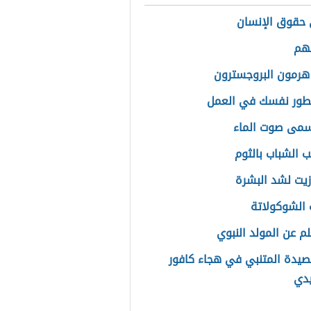
حقوق الإنسان
لهم
هرمون البروجسترون
طور نفسك في العمل
سمى صوت الماء
ب الشباب بالثوم
يت لشد البشرة
 الشوكولاتة
م عن المولد النبوي
يدة المتنبي في هجاء كافور
دي