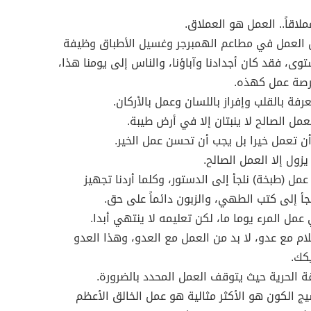
ملاقاً.. العمل هو العملاق.
ن العمل في مطاعم الهمبرجر وغسيل الأطباق وظيفة
وى، فقد كان أجدادنا وآباؤنا، والناس إلى يومنا هذا،
رصة عمل كهذه.
رفة بالقلب وإفراز باللسان وعمل بالأركان.
عمل الصالح لا ينبتان إلا في أرض طيبة.
ن تعمل خيرا بل يجب أن تحسن عمل الخير.
ول إلا العمل الصالح.
 عمل (طبخة) نلجأ إلى الدستور، وكلما أردنا تجهيز
لجأ إلى كتب الطهي، والزبون دائماً على حق.
عمل المرء يوما ما، لكن تعليمه لا ينتهي أبدا.
ام مع عدو، لا بد من العمل مع العدو، وهذا العدو
كك.
ة الحرية حيث يتوقف العمل المحدد بالضرورة.
يج الكون هو الأكثر مثالية هو عمل الخالق الأعظم