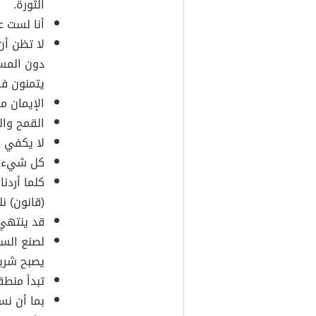
الثورة.
أنا لست ع
لا تظن أ
دون المست
يتمنون ف
الإيمان مع
القمح وال
لا يكفي أ
كل شيء يز
كلما أردنا
(قانون) ن
قد ينتهي 
لصنع السل
يصبح شري
تبدأ منطق
بما أن نس