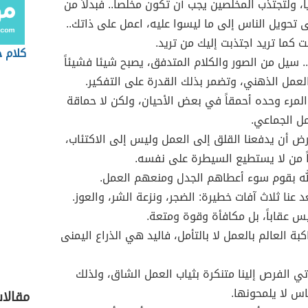
ً، ولتجتذب المخلصين يجب أن تكون مخلصاً.. فبدلاً من
 تحويل الناس إلى ما ليسوا عليه، اعمل على ذاتك..
ت كما تريد اجتذبت إليك من تريد.
كلام 
.. سيل من الصور والكلام المتدفق، يصبح شيئا فشيئاً
العمل الذهني، وتضمر بذلك القدرة على التفكير.
لمرء وحده أحمقاً في بعض الأحيان، ولكن لا حماقة
ل الجماعي.
ض أن يدفعنا القلق إلى العمل وليس إلى الاكتئاب،
ً من لا يستطيع السيطرة على نفسه.
الله بقوم سوء أعطاهم الجدل ومنعهم العمل.
د عنا ثلاث آفات خطيرة: الضجر، ونزعة الشر، والعوز.
يس عقاباً، بل مكافأة وقوة ومتعة.
بة العالم بالعمل لا بالتأمل، فاليد هي الذراع اليمنى
تأتي الفرص إلينا متنكرة بثياب العمل الشاق، ولذلك
س لا يلمحونها.
مقالا