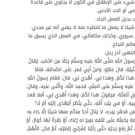
 شيء على الإطلاق في الكون لا يحتوي على قاعدة
صى أو الحد الأدنى.
بديل للعمل الجاد.
يئا لا يفعل ما تنتظره منه لا يعني أنه غير مجدي.
 سروري، وكذلك مكافأتي، في العمل الذي يسبق ما
الم النجاح.
انتهى آخر رجل.
َسولُ اللهِ صَلَّى اللَّهُ عليه وسلَّمَ رَجُلًا مِنَ الأسْدِ، يُقَالُ
تْبِيَّةِ، قالَ عَمْرٌو: وَابنُ أَبِي عُمَرَ، علَى الصَّدَقَةِ، فَلَمَّا
 هذا لَكُمْ، وَهذا لِي، أُهْدِيَ لِي، قالَ: فَقَامَ رَسولُ اللهِ
ُ عليه وسلَّمَ علَى المِنْبَرِ، فَحَمِدَ اللَّهَ، وَأَثْنَى عليه، وَقالَ:
ِلٍ أَبْعَثُهُ، فيَقولُ: هذا لَكُمْ، وَهذا أُهْدِيَ لِي، أَفلا قَعَدَ
يهِ، أَوْ في بَيْتِ أُمِّهِ، حتَّى يَنْظُرَ أَيُهْدَى إلَيْهِ أَمْ لَا؟
ْسُ مُحَمَّدٍ بيَدِهِ، لا يَنَالُ أَحَدٌ مِنكُم منها شيئًا إلَّا جَاءَ به
ةِ يَحْمِلُهُ علَى عُنُقِهِ بَعِيرٌ له رُغَاءٌ، أَوْ بَقَرَةٌ لَهَا خُوَارٌ، أَوْ
 ثُمَّ رَفَعَ يَدَيْهِ حتَّى رَأَيْنَا عُفْرَتَيْ إبْطَيْهِ، ثُمَّ قالَ: اللَّهُمَّ،