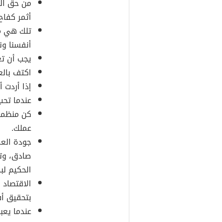
من حق الح
أثمر كفاح 
تلك هي م
أنفسنا ونح
يجب أن ت
اكتف بالع
إذا أردت أ
عندما تحب
كن منظماً
عملك.
جودة العم
صادق، وتو
الحكيم لب
الاقتصاد 
بتحقيق أف
عندما يعب