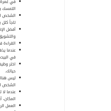
في غمرة ا
التمسك ب
الشخص ال
تاجاً كلل
أفضل الإن
والتشويق 
القراءة ف
عندما يذه
في البيت.
اختر وظيف
حياتك.
ليس هناك
الشخص ال
عندما لا 
المكان، أ
العمل الر