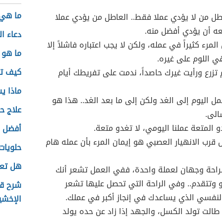
ما هي 
ل من لا يؤدي عملا فقط.. العاطل من يؤدي عملا
 أن يؤدي أفضل منه.
دعاء ا
مرء كثيراً في عمله، ولكن لا يجب اعتباره فاشلاً إلا
ما هو 
قي اللوم على غيره.
كيف ت
م تزرع ورأيت غيرك حاصداً، ندمت على تفريطك أيام
ماذا ي
مل اليوم إلى الغد ولكن إلى ما بعد الغد.. هذا هو
علاج ح
الى.
و المتعة عملنا اليومي، لا تغدو متعة.
أفضل ز
 قرب الانهيار العصبي هو إيمان المرء بأن عمله هام
حلويات
هل تعل
راحة وجهان لعملة واحدة، ففي العمل تشعر أنك
و وتتقدم.. وفي الراحة التي تحصل عليها تشعر
شرح قص
لنفسي الذي يساعدك في إنجاز أكبر في عملك.
الإخشي
ا طالت تولد الكسل، والجهد إذا زاد عن حده يولد