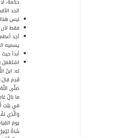
حكمة، لا
الحد الأق
ليس هناك 
فقط لأن ش
أجد أعظم
يسميه الع
أبدأ حيث 
اسْتَعْمَلَ ر
له: ابنُ اللُّ
قَدِمَ قالَ:
صَلَّى اللَّه
ما بَالُ عَام
في بَيْتِ أَبِ
وَالَّذِي نَف
يَومَ القِيَامَ
شَاةٌ تَيْعِرُ،