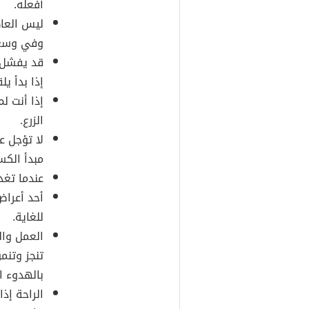
أفعله.
ليس العاط
وفي وسعه
قد يفشل ال
إذا بدأ يل
إذا أنت ل
الزرع.
لا تؤجل ع
مبدأ الكس
عندما تغد
أحد أعراض
للغاية.
العمل وال
تنجز وتنم
بالهدوء ا
الراحة إذ