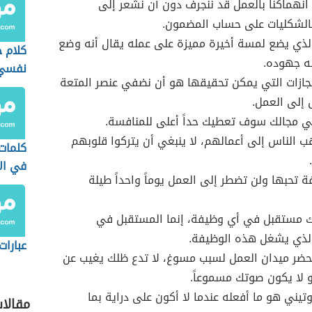
نهماكنا بالعمل قد ننجرف دون أن نشعر إلى
الشكليات على حساب المضمون.
ذي يضع لمسة أخيرة مميزة على عمله يقال أنه وضع
كلام 
 به جهوده.
نفسي
جازات التي يمكن تحقيقها هو أن نضفي عنصر المتعة
إلى العمل.
ي مجالك سوف تعطيك حداً أعلى للمنافسة.
ب الناس إلى أعمالهم، لا ينبغي أن يتركوا قلوبهم
كلمات 
في الا
ة تحبها ولن تضطر إلى العمل يوماً واحداً طيلة
 مستقبل في أي وظيفة، إنما المستقبل في
ذي يشغل هذه الوظيفة.
عبارات
تحضر ميدان العمل لسبب مسوغ، لا تدع ظلك يغيب عن
و لا يكون صوتك مسموعاً.
وتيني هو ما أفعله عندما لا أكون على دراية بما
مقالا