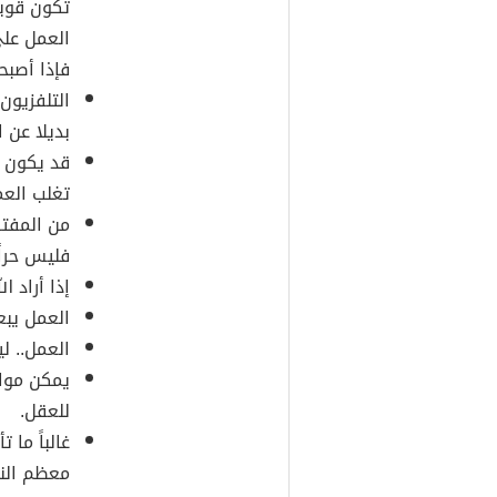
تكون قويا
العمل على
فإذا أصبح
التلفزيون
بديلا عن 
قد يكون ا
تغلب العم
من المفتر
فليس حرا
إذا أراد 
العمل يبع
العمل.. ل
يمكن مواك
للعقل.
غالباً ما 
معظم النا