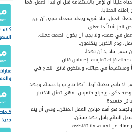
ياة علينا أن نؤمن بالاستقامة قبل أن نبدأ العمل، فما
زاملته الخطايا.
تعة العمل.. فلا شيء يجعلنا سعداء سوى أن نرى
ن ننجز شيئاً ذا معنى.
كلام ع
عمل في صمت، ولا يجب أن يكون الصمت عملك.
السعي
مل، ودع الآخرين يتكلمون.
ن تعمل فلا بد أن تهدأ.
 عملك فإنك تمارسه بإحساس فنان.
 ومستقيماً في حياتك، وستكون فائق النجاح في
عبارات
والعم
ل لا تأتي صدفة أبدا.. أنها نتاج نوايا حسنة، وجهد
جيه ذكي، وإخراج متمرس.. فهي تمثل الاختيار
دائل متعددة.
بالجهد هو أهم مبادئ العمل المتقن.. وهي أن يتم
كلمات
ضل النتائج بأقل جهد ممكن.
جديد
ر عملك عن نفسه، فلا تقاطعه.