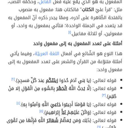
المفعول به هو الذي يقع عليه فعل
الفاعل
، وحكمُه النّصب،
مثل: "قرأ عليّ
الكتابَ
" فالكتابَ هنا: مفعول به منصوب
بالفتحة الظّاهرة على آخره، وممّا يجدر ذكره أنّ المفعول به
قد يتعدد في الجملة الواحدة؛ فتأتي بمفعول به واحد، أو
مفعولين، أو ثلاثة مفاعيل.
[١]
أمثلة على تعدد المفعول به إلى مفعول واحد
هذا النوع هو الشّائع في أفعال
اللغة العربيّة
، وفيما يأتي
أمثلة متنوّعة من القرآن والشعر على تعدد المفعول به إلى
مفعول واحد:
قوله تعالى: {
يا بَني آدَمَ خُذوا
زينَتَكُم
عِندَ كُلِّ مَسجِدٍ
}.
[٢]
قوله تعالى: {
لَّا يُحِبُّ اللَّهُ
الْجَهْرَ
بِالسُّوءِ مِنَ الْقَوْلِ إلا مَنْ
ظُلِم
}.
[٣]
قوله تعالى: {
يَا قَوْمَنَا أَجِيبُوا
دَاعِيَ
اللَّهِ وَآمِنُوا بِهِ
}.
[٤]
قوله تعالى: {
وَاتْلُ عَلَيْهِمْ
نَبَأَ
إِبْرَاهِيمَ
}.
[٥]
قوله تعالى: {
ذَلِكَ وَمَن يُعَظِّمْ
شَعَائِرَ
اللَّهِ فَإِنَّهَا مِن تَقْوَى
[٦]