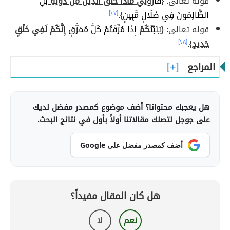
قوله تعالى: {
فَأَرُو
نِي مَاذَا خَلَقَ الَّذِينَ مِن دُونِهِ
بَلِ
الظَّالِمُونَ فِي ضَلَالٍ مُّبِينٍ
}.
[٢٧]
قوله تعالى: {
يُنَبِّ
ئُ
كُمْ
إِذَا مُزِّقْتُمْ كُلَّ مُمَزَّقٍ
إِنَّكُمْ لَفِي خَلْقٍ
جَدِيدٍ
}.
[٢٨]
المراجع
هل يعجبك محتوانا؟ أضف موضوع كمصدر مفضل لديك
على جوجل لتصلك مقالاتنا أولاً بأول في نتائج البحث.
أضف كمصدر مفضل على Google
هل كان المقال مفيداً؟
نعم
لا