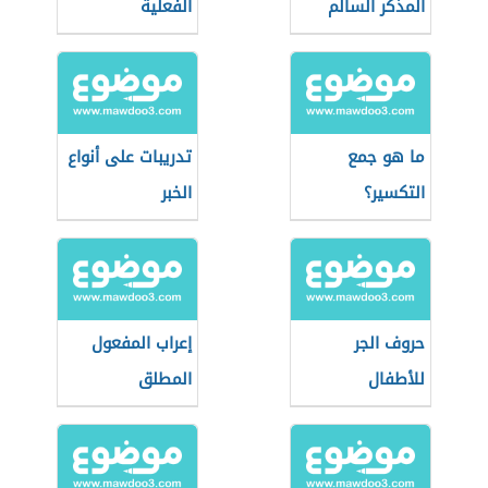
المذكر السالم
الفعلية
ما هو جمع
تدريبات على أنواع
التكسير؟
الخبر
حروف الجر
إعراب المفعول
للأطفال
المطلق