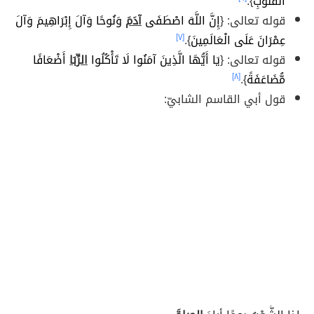
الْقُلُوبِ
}.
قوله تعالى: {
إِنَّ اللَّهَ اصْطَفَى
آدَمَ
وَنُوحًا وَآلَ إِبْرَاهِيمَ وَآلَ
عِمْرَانَ عَلَى الْعَالَمِينَ
}.
[٧]
قوله تعالى: {
يَا أَيُّهَا الَّذِينَ آمَنُوا لَا تَأْكُلُوا
الرِّبَا
أَضْعَافًا
مُّضَاعَفَةً
}.
[٨]
قول أبي القاسم الشابيّ: