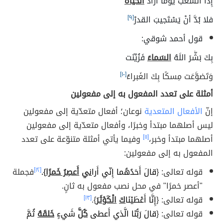
إِذا الشَّعْبُ يومًا أرادَ
الحياةَ
فلا بُدَّ أنْ يَسْتَجيبَ القدرْ
[٩]
قول أحمد شوقي:
بِكَ بَشَّرَ اللَهُ
السَماءَ
فَزُيِّنَت
وَتَضوَّعَت مِسكًا بِكَ الغَبراءُ
[١٠]
أمثلة على تعدد المفعول به إلى مفعولين
إنّ
الأفعال المتعدية
نوعان؛ أفعال متعدّية إلى مفعولين
ليس أصلهما مبتدأ وخبرًا، وأفعال متعدّية إلى مفعولين
أصلهما مبتدأ وخبر،
[١١]
وفيما يأتي أمثلة متنوّعة على تعدد
المفعول به إلى مفعولين:
قوله تعالى: {
قالَ أَحَدُهُما إِنّي أَرا
ن
ي
أَعصِرُ خَمرًا
}
.
[١٢]
فجملة
"أعصر خمرًا" في محل نصب مفعول به ثانٍ.
قوله تعالى: {
إِنَّا أَعْطَيْنَا
كَ
الْكَوْثَرَ
}.
[١٣]
قوله تعالى: {
قالَ رَبُّنَا الَّذي أَعطى
كُلَّ
شَيءٍ
خَلقَهُ
ثُمَّ