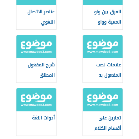
الفرق بين واو
عناصر الاتصال
المعية وواو
اللغوي
العطف
علامات نصب
شرح المفعول
المفعول به
المطلق
تمارين على
أدوات اللغة
أقسام الكلام