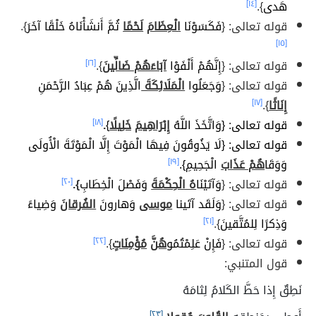
هَدى
}.
[١٤]
قوله تعالى: {
فَكَسَوْنَا
الْعِظَامَ
لَحْمًا
ثُمَّ أَنشَأْنَاهُ خَلْقًا آخَرَ
}.
[١٥]
قوله تعالى: {
إِنَّهُمْ أَلْفَوْا
آبَاءَهُمْ ضَالِّينَ
}.
[١٦]
قوله تعالى: {
وَجَعَلُوا
الْمَلَائِكَةَ
الَّذِينَ هُمْ عِبَادُ الرَّحْمَنِ
إِنَاثًا
}.
[١٧]
قوله تعالى: {وَاتَّخَذَ اللَّهُ
إِبْرَاهِيمَ
خَلِيلًا
}
.
[١٨]
قوله تعالى: {لَا يَذُوقُونَ فِيهَا الْمَوْتَ إِلَّا الْمَوْتَةَ الْأُولَى
وَوَقَا
هُمْ عَذَابَ
الْجَحِيمِ}.
[١٩]
قوله تعالى: {
وَآتَيْنَا
هُ الْحِكْمَةَ
وَفَصْلَ الْخِطَابِ
}.
[٢٠]
قوله تعالى: {
وَلَقَد آتَينا
موسى
وَهارونَ
الفُرقانَ
وَضِياءً
وَذِكرًا لِلمُتَّقينَ
}.
[٢١]
قوله تعالى: {
فَإِنْ عَلِمْتُمُو
هُنَّ
مُؤْمِنَاتٍ
}.
[٢٢]
قول المتنبي:
نَطِقٌ إِذا حَطَّ الكَلامُ لِثامَهُ
[٢٣]