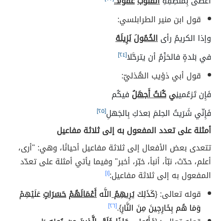
أَعطى بِمَنطِقِهِ
القُلوبَ
عُقولا.
قول ابن منير الطرابلسي:
وإذا الكريمُ رأى
الخُمُولَ
نَزِيلَهُ
في بَلدةٍ فالحَزْمُ أن يترحَّلا
[٢٤]
قول أبي ذؤيب الهُذليّ:
فَإِن تَزعُمي
ن
ي
كُنتُ أَجهَلُ
فيكُم
فَإِنّي شَرَيتُ الحِلمَ بَعدَكِ بِالجَهلِ
[٢٥]
أمثلة على تعدد المفعول به إلى ثلاثة مفاعيل
تتعدى بعض الأفعال إلى ثلاثة مفاعيل أحيانًا، وهي: "أرى،
أعلم، حدّث، نبّأ، أنبأ، خبّر، أخبر" وفيما يأتي أمثلة على تعدّد
المفعول به إلى ثلاثة مفاعيل:
[١]
قوله تعالى: {
كَذَلِكَ يُرِي
هِمُ
اللَّه
أَعْمَالَهُمْ
حَسَرَاتٍ
عَلَيْهِمْ
وَمَا هُم بِخَارِجِينَ مِنَ النَّارِ
}.
[٢٦]