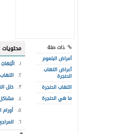
ذات صلة
محتويات
أمراض البلعوم
١
الْتِهابُ 
أعراض التهاب
٢
التهاب 
الحنجرة
٣
خلل ال
التهاب الحنجرة
ما هي الحنجرة
٤
مشاكل ا
٥
أورام ا
٦
المراجع