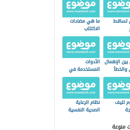
ل تساقط
ما هي مضادات
الاكتئاب
بين الإهمال
الأدوات
 والخطأ
المستخدمة في
طب النساء
والتوليد
 تليف
نظام الرعاية
جة
الصحية النفسية
(نظام سعودي)
ت منوعة