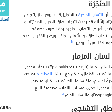
الحنْجَرَة
ن أن
التهاب الحنجرة
(بالإنجليزية: Laryngitis) ينتج عن
أسباب
، إلاّ أنه قد يحدث نتيجة إرهاق الأحبال الصوتيّة أو
تضمن أعراض التهاب الحنجرة بحة الصوت وضعفه،
 التهاب الحلق، والسُّعال الجاف، ويجدر الذكر أن هذه
دوم لأكثر من أسبوعين.
[١]
لسان المزمار
يحدث التهاب لسان المزمار(بالإنجليزية: Epiglottitis) نتيجةً لعدوى
اً ما تُصيب الأطفال، ولكن مع انتشار
المطاعيم
أصبحت
درةً لديهم، ولكنها ما زالت تُصيب الكبار، وتتضمن
لعدوى الحمى، وسيلان اللعاب، وصعوبة البلع
[٢]
نطق التشنجي
مقالا