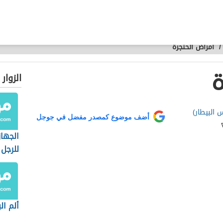
/
أمراض الحنجرة
ة
الزوار
 البيطار)
أضف موضوع كمصدر مفضل في جوجل
الجهاز
للرجل
ألم ال