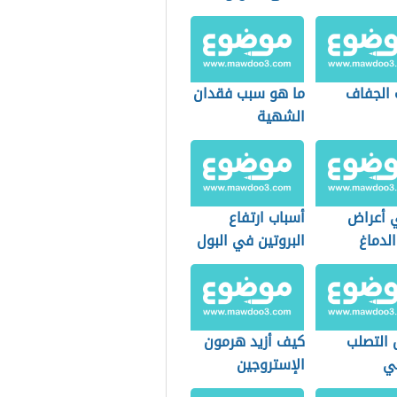
 الجفاف
ما هو سبب فقدان
الشهية
 أعراض
أسباب ارتفاع
لدماغ
البروتين في البول
 التصلب
كيف أزيد هرمون
حي
الإستروجين