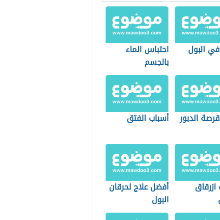
في البول
احتباس الماء
بالجسم
قرصة الدبور
أسباب الفتق
ازرقاق
أفضل علاج لحرقان
البول