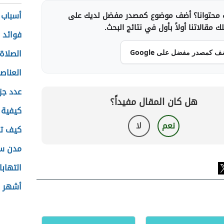
أسباب
محتوانا؟ أضف موضوع كمصدر مفضل لديك على
 مقالاتنا أولاً بأول في نتائج البحث.
فوائد ز
الصلاة
ف كمصدر مفضل على Google
العناصر
عدد جزر
هل كان المقال مفيداً؟
كيفية 
نعم
لا
كيف ت
مدن س
التهابا
أشهر ل