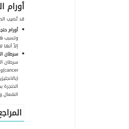
أورام ال
قد تُصيب الح
أورام حنجر
وتسبب هذه
إلاّ أنها ل
سرطان الح
cer
الحنجرة ب
السّعال و
المراجع