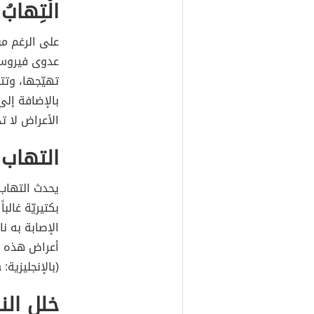
الْتِهابُ 
على الرغم م
عدوى فيروسيّة
تهيّجها، وت
بالإضافة إلى
الأعراض لا ت
التهاب 
بكتيريّة غالب
الإصابة به نا
أعراض هذه ا
(بالإنجليزية: Dysphagia)، والتهاب الحلق.
خلل ال