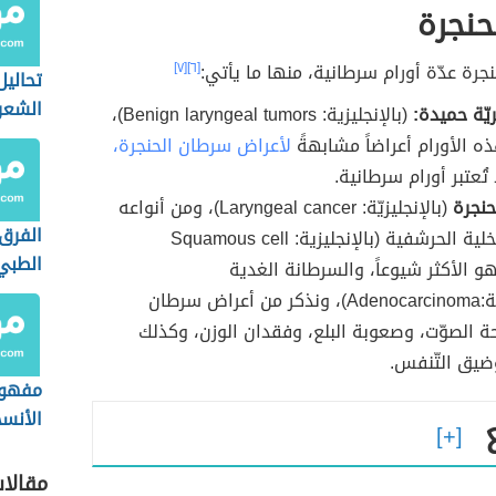
حنجرة
نجرة عدّة أورام سرطانية، منها ما يأتي:
[٦]
[٧]
تحالي
الشعر
يّة حميدة:
(بالإنجليزية: Benign laryngeal tumors)،
 الأورام أعراضاً مشابهةً
لأعراض سرطان الحنجرة،
ا تُعتبر أورام سرطانية.
نجرة
(بالإنجليزيّة: Laryngeal cancer)، ومن أنواعه
الفرق 
سرطان الخلية الحرشفية (بالإنجليزية: Squamous cell
الطبي
can)وهو الأكثر شيوعاً، والسرطانة الغدية
الطبي
(بالانجليزية:Adenocarcinoma)، ونذكر من أعراض سرطان
حة الصوّت، وصعوبة البلع، وفقدان الوزن، وكذلك
ضيق التّنفس.
مفهوم
الأنس
مقالا