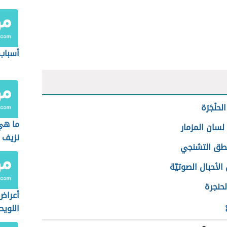
أسباب
الحنْجَرَة
ما هي
لسان المزمار
نزيف ا
نطق التشنجي
لأحبال الصوتيّة
لحنجرة
أعراض
اللوي