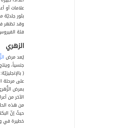
علامات أو أع
بثور جلديّة م
وقد تظهر في
فئة الفيروس 
الزهري
يُعد مرض
الز
جنسياً، وينت
على مرحلة ال
بمرض الزُّهر
الآخر من أعر
من هذه الحال
حيثُ إنّ الب
خطيرة في و