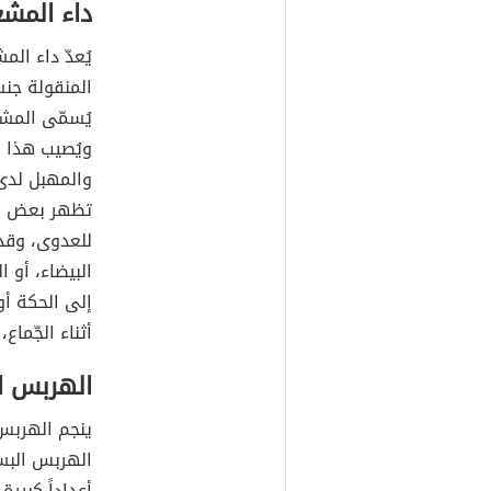
داء المشع
المنقولة جنس
ويُصيب هذا ال
والمهبل لدى ا
للعدوى، وقد 
البيضاء، أو ا
إلى الحكة أو
أثناء الجّماع،
الهربس ا
أعداداً كبير