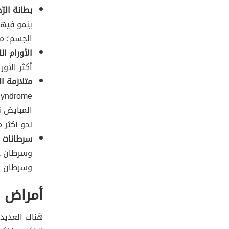
بطانة الرّ
ينمو فيها 
الجسم؛ مثل
الأورام ال
أكثر الأور
متلازمة ا
Ovary Syndrome
المبايض ن
نحو أكثر م
سرطانات ا
وسرطان ع
وسرطان ال
أمراض ا
هُناك العديد