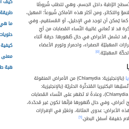
كيف أ
سطح الرّطبة داخل الجسم، وهي تتطلب شُروطًا
للنموّ والتكاثر، ومن أكثر هذه الأماكن شُيوعاً؛ المهبل،
طريقة
، كما يُمكن أن توجد في الإحليل، أو المُستقيم، وفي
ما هي 
كرة قد لا تُعاني غالبية النّساء المُصابات من أيّ
حلويات
 قد تشمل الأعراض في حال ظُهورها: حرقة أثناء
فرازات المهبليّة الصفراء، واحمرار وتورم الأعضاء
كيفية 
لحكّة المهبليّة.
[٥]
معنى 
ا
هبة طو
ا
(بالإنجليزية: Chlamydia) من الأمراض المنقولة
ُسبّبها البكتيريا المُتدثّرة الحثريّة (بالإنجليزية:
Chlamydia trachomatis)، وعادةً لا تَظهر على النّساء المُصابات
يّ أعراض، وفي حال ظُهورها فإنّها تكون غير مُحدّدة،
 الأعراض: عدوى المثانة، وتغيّر في الإفرازات
آلام خفيفة أسفل البطن.
[٦]