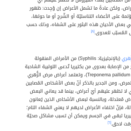
راض، ولكن عادةً ما تشمل الأعراض إن وُجِدت: ظهور
ؤلمة على الأعضاء التناسليّة أو الشّرج أو ما حولها،
 بعض الأحيان هذه البثور على الشفاه، وذلك حسب
المُسبّب للعدوى.
[٨]
ُّهري
(بالإنجليزية: Syphilis) من الأمراض المنقولة
ج من الإصابة بعدوى من بكتيريا تُدعى اللولبية الشاحبة
( بالإنجليزيّة: Treponema pallidum)، وتعتمد أعراض مرض الزُّهري
مرض، ومن الجدير بالذكر أنّ بعض الأشخاص المُصابين
ي لا تظهر عليهم أيّ أعراض، بينما قد يعاني البعض
اض مُعتدلة، وبالنسبة لبعض الأشخاص الذين يُعانون
ة، فإنّ اختفاء الأعراض لديهم لا يعني الشفاء التام؛
كتيريا تبقى في الجسم ويمكن أن تسبب مشاكل صحيّة
قت لاحق.
[٦]