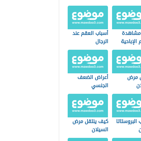
 مشاهدة
أسباب العقم عند
م الإباحية
الرجال
 مرض
أعراض الضعف
ان
الجنسي
 البروستاتا
كيف ينتقل مرض
ن
السيلان