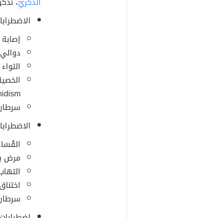
الذكريّ
، نذكر
الاضطرابا
إصابة 
دوالي الخص
التواء الخصي
الخصية 
idism).
سرطان 
الاضطرابا
القُسَاح (ب
مرض بيروني (
التهاب ال
اختناق الق
سرطان القض
اضطرابات 