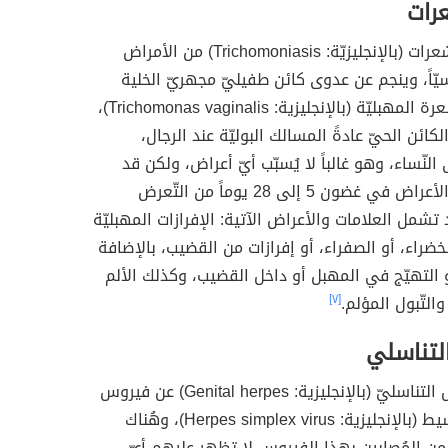
رات
يُعدّ داء المشعرات (بالإنجليزيّة: Trichomoniasis) من الأمراض
يّاً، وينجم عن عدوى كائن طفيليّ مجهريّ الخلية
يُسمّى المشعرة المهبليّة (بالإنجليزية: Trichomonas vaginalis)،
كائن الحيّ عادةً المسالك البوليّة عند الرجال،
لنّساء، وهو غالباً لا يُسبّب أيّ أعراض، ولكن قد
تظهر بعض الأعراض في غضون 5 إلى 28 يوماً من التّعرض
تشمل العلامات والأعراض الآتية: الإفرازات المهبليّة
لخضراء، أو الصفراء، أو إفرازات من القضيب، بالإضافة
 التهيّج في المهبل أو داخل القضيب، وكذلك الألم
 والتّبول المؤلم.
[٧]
لتناسلي
ينجم الهربس التناسليّ (بالإنجليزية: Genital herpes) عن فيروس
الهربس البسيط (بالإنجليزية: Herpes simplex virus)، وهُناك
ة من المُصابين بهذا الفيروس لا تظهر عليهم أيّ