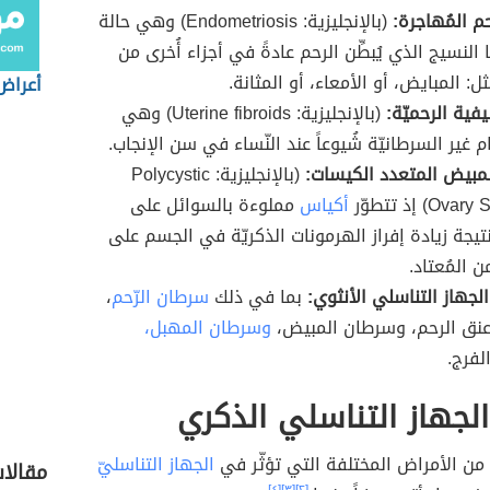
حم المُهاجرة:
(بالإنجليزية: Endometriosis) وهي حالة
النسيج الذي يُبطِّن الرحم عادةً في أجزاء أُخرى من
: المبايض، أو الأمعاء، أو المثانة.
أعراض
ليفية الرحميّة:
(بالإنجليزية: Uterine fibroids) وهي
ام غير السرطانيّة شُيوعاً عند النّساء في سن الإنجاب.
لمبيض المتعدد الكيسات:
(بالإنجليزية: Polycystic
) إذ تتطوّر
أكياس
مملوءة بالسوائل على
تيجة زيادة إفراز الهرمونات الذكريّة في الجسم على
ن المُعتاد.
لجهاز التناسلي الأنثوي:
بما في ذلك
سرطان الرّحم
،
نق الرحم، وسرطان المبيض،
وسرطان المهبل،
فرج.
لجهاز التناسلي الذكري
 من الأمراض المختلفة التي تؤثّر في
الجهاز التناسليّ
مقالا