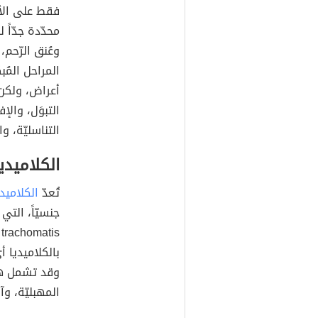
فقط على الأ
محدّدة جدّاً 
وعُنق الرّحم
المراحل المُب
أعراض، ولكن
التبوَل، والإ
التناسليّة، وا
الكلاميدي
تُعدّ
الكلاميدي
جنسيّاً، التي ت
بالكلاميديا أ
وقد تشمل هذه
المهبليّة، و