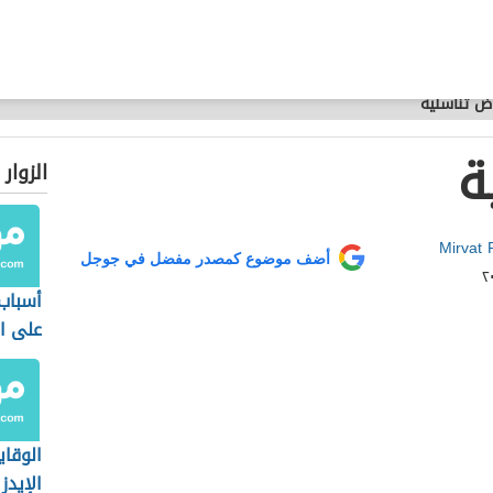
ض تناسلية
ة
الزوار
Mirvat 
أضف موضوع كمصدر مفضل في جوجل
أسباب
على ا
الوقا
الإيدز