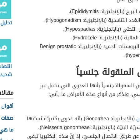
بخ (بالإنجليزية: Epididymitis).
د التناسلية (بالإنجليزية: Hypogonadism).
تحليل 
تحتي (بالإنجليزية: Hypospadias).
ائية (بالإنجليزية: Hydrocele).
تضخّم البروستات الحميد (بالإنجليزية: Benign prostatic
hyperp
التها
 المنقولة جنسياً
شديدة
 المنقولة جنسياً بأنها العدوى التي تنتقل عبر
مقالا
سي، ونذكر من أنواع هذه الأمراض ما يأتي:
أقوال 
صفات ر
ن
(بالإنجليزية: Gonorrhea) بأنّه عَدوى بكتيريّة تُسبّبها
البكتيريا النيسريّة البنيّة (بالإنجليزية: Neisseria gonorrheae)،
ما هي أ
عن طريق الاتصال الجنسيّ، إذ إنّ هذه البكتيريا تبقى