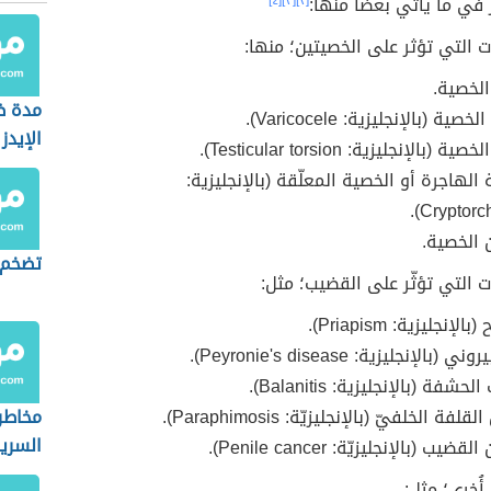
 في ما يأتي بعضاً منها:
[٢]
[٣]
[٤]
ت التي تؤثر على الخصيتين؛ منها:
الخصية.
مدة ظ
ية (بالإنجليزية: Varicocele).
الإيدز
ة (بالإنجليزية: Testicular torsion).
الهاجرة أو الخصية المعلّقة (بالإنجليزية:
Cryptorch
الخصية.
تضخم 
ت التي تؤثّر على القضيب؛ مثل:
الإنجليزية: Priapism).
بالإنجليزية: Peyronie's disease).
حشفة (بالإنجليزية: Balanitis).
لفة الخلفيّ (بالإنجليزيّة: Paraphimosis).
مخاطر 
السري
يب (بالإنجليزيّة: Penile cancer).
أُخرى؛ مثل: