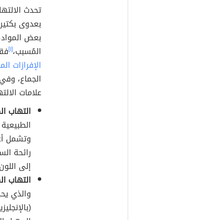
بعدوى بكتيري
بعض المواد، 
المُسبب،
[١]
فقد
الإفرازات الم
الجماع، وفي
علامات الالت
التهاب ال
الطبيعية 
وتشمل أعر
رائحة السم
إلى اللون
التهاب ال
والذي يحد