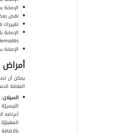
الإصابة 
نقص بعض 
تغييرات 
ermatitis).
الإصابة ب
أمراض م
يمكن أن تصاب
العلاقة الحم
السيلان:
أعراضه الش
المهبليّة 
بالإضافة إ