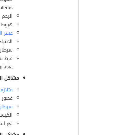
terus).
الرحم الما
هبوط ا
عسر ا
الانتباذ ب
سرطان 
lasia).
مشاكل ال
متلازم
قصور ا
سرطان
الكيسة ال
ليّ المبيض 
مشاكل ال