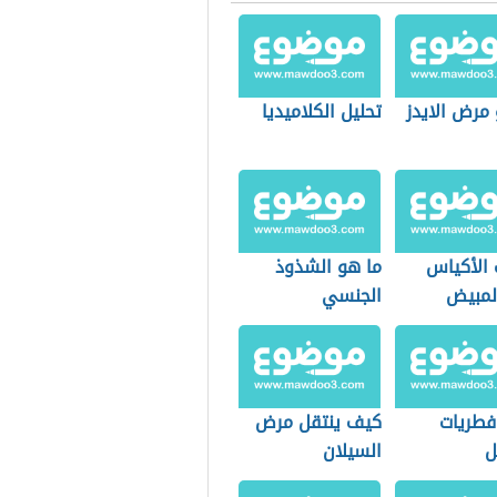
مرض الايدز
تحليل الكلاميديا
 الأكياس
ما هو الشذوذ
لمبيض
الجنسي
فطريات
كيف ينتقل مرض
ل
السيلان