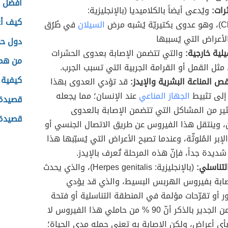
أفضل ا
رات:
ويُدعى أيضاً بالكلاميديا (بالإنجليزية:
كيف أع
شبه مرض
السيلان
في طُرُق
الأعراض التي يُسببها
دول حق
ية خارجية:
والتي تتضمن الإصابة بعدوى الحشرات
من هم 
 مثل القمل أو القرامة الجربية التي تسبب الجرب.
كيفية 
 المناعة البشرية والإيدز:
قد تؤدي العدوى بهذا
إلى تثبيط
الجهاز المناعي
عند الإنسان؛ مما يجعله
قصيدة 
كثير من المشاكل التي تتضمن الإصابة بالعدوى
قصيدة 
 وينتقل هذا الفيروس عن طريق الاتصال الجنسي أو
إبر المُلوثّة، وعندما تصبح الأعراض التي يُسبّبها هذا
ديدة جداً، فإنّ هذه المرحلة تُعرف بالإيدز.
تناسلي:
(بالإنجليزية: Herpes genitalis)، والذي يحدث
صابة بفيروس الهربس البسيط، والذي قد يؤدي
ر أو تقرّحات مؤلمة في المنطقة التناسلية أو فتحة
الشرج، ومن الجدير بالذكر أنّ 90 % من حاملي هذا الفيروس لا
ي أعراض، ولكن الإصابة به تعني حمله مدى الحياة؛