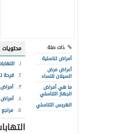
ذات صلة
محتويات
أمراض تناسلية
١
التهابات
أعراض مرض
٢
قرحة تن
السيلان للنساء
٣
أمراض 
ما هي أمراض
الجهاز التناسلي
٤
أمراض 
الهربس التناسلي
٥
مراجع
التهابا