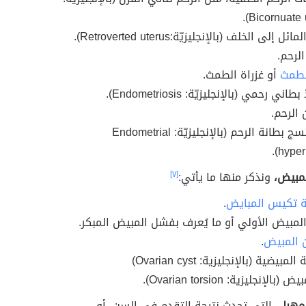
Bicornuate u
ئل إلى الخلف (بالإنجليزيّة:Retroverted uterus).
لرحم.
لطمث
أو غزراة الطمث.
طاني رحمي (بالإنجليزيّة: Endometriosis).
الرحم.
فرط تنسج بطانة الرحم (بالإنجليزيّة: Endometrial
hyperp
مبيض،
ونذكر منها ما يأتي:
[٧]
ة تكيس المبايض
.
لمبيض الأولي أو ما يُعرف بفشل المبيض المبكر.
 المبيض
.
مبيضية (بالإنجليزية: Ovarian cyst)
(بالإنجليزية: Ovarian torsion).
مهبل،
التي تحدث نتيجة التقدم في السن، أو