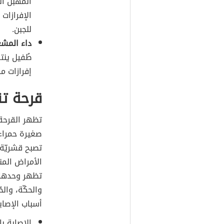
المهبل ال
الإفرازات
للجبن.
داء المشع
طُفيل ينت
إفرازات م
قرحة تن
صغيرة حمراء 
تصبح قشريّة 
الأمراض المن
تظهر وحدها د
والحكّة، والحُ
أسباب الإصابة
الإصابة با