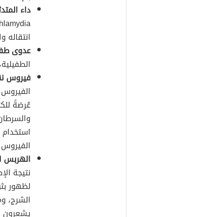
داء المتدث
Chlamydia)، وهو عدوى بكتيريّة يُ
انتقاله و
عدوى طفيل
الطفيلية،
فيروس نقص
الفيروس 
عُرضةً لل
والسرطان،
استخدام ال
الفيروس ش
الهربس ال
نتيجة الإ
لظهور بثو
يشعرون بأ