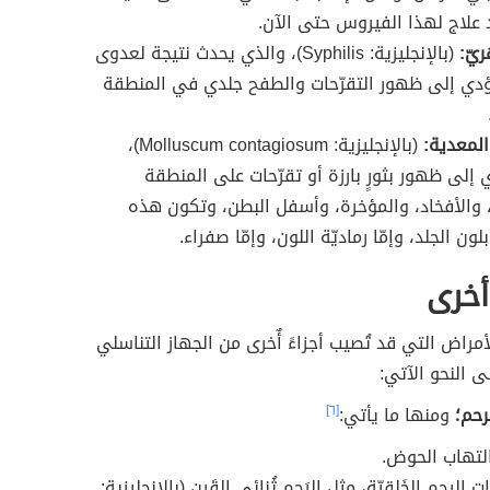
جد علاج لهذا الفيروس حتى الآن.
يّ:
(بالإنجليزية: Syphilis)، والذي يحدث نتيجة لعدوى
تؤدي إلى ظهور التقرّحات والطفح جلدي في المنطقة
المعدية:
(بالإنجليزية: Molluscum contagiosum)،
 إلى ظهور بثورٍ بارزة أو تقرّحات على المنطقة
، والأفخاد، والمؤخرة، وأسفل البطن، وتكون هذه
 بلون الجلد، وإمّا رماديّة اللون، وإمّا صفراء.
أخرى
أمراض التي قد تُصيب أجزاءً أٌخرى من الجهاز التناسلي
ى النحو الآتي:
رحم؛
ومنها ما يأتي:
[٦]
تهاب الحوض.
الرحم الخَلقيّة، مثل الرَحم ثُنائي القَرن (بالإنجليزية: