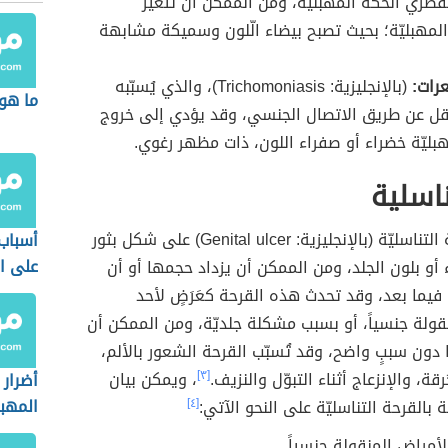
فطري الحكّة المهبليّة، ومن الممكن أن تتغير
 المهبليّة؛ بحيث تصبح بيضاء الّلون وسميكة مشابهة
رات:
(بالإنجليزية: Trichomoniasis)، والذي يُسبّبه
ما هو 
قل عن طريق الاتصال الجنسي، وقد يؤدي إلى خروج
هبليّة خضراء أو صفراء اللون، ذات مظهر رغوي.
اسلية
تظهر القرحة التناسليّة (بالإنجليزية: Genital ulcer) على شكل بثور
أسباب
على ا
أو بلون الجلد، ومن الممكن أن يزداد حجمها أو أن
فيما بعد، وقد تحدث هذه القرحة كعَرَضٍ لأحد
قولة جنسياً، أو بسبب مشكلة جلديّة، ومن الممكن أن
ون سببٍ واضح، وقد تُسبّب القرحة الشعور بالألم،
رقة، والإنزعاج أثناء التبوّل والنزيف.
[٣]
، ويمكن بيان
أضرار 
المهب
 بالقرحة التناسليّة على النحو الآتي:
[٤]
لأمراض المنقولة جنسياً.