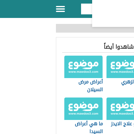
 شاهدوا أيضاً
لزهري
أعراض مرض
السيلان
علاج الايدز
ما هي أعراض
السيدا