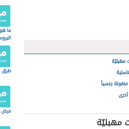
ما هو
البروس
 مهبليّة
طرق ا
اسلية
منقولة جنسياً
أخرى
مرض ا
ت مهبليّة