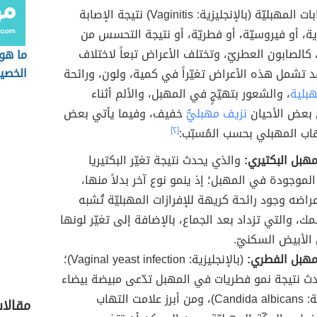
تحدث الالتهابات المهبليّة (بالإنجليزية: Vaginitis) نتيجة الإصابة
ة، أو فيروسيّة، أو فطريّة، أو نتيجة التحسس من
كالصابون العطريّ، وتختلف الأعراض تبعاً لاختلاف
ما هو
الخصي
 تشمل هذه الأعراض تغيّراً في كمية، ولون، ورائحة
هبلية
، والشعور بتهيّجٍ في المهبل، والألم أثناء
 بعض الأحيان
نزيف مهبليٌّ
خفيف، وفيما يأتي بعض
هاب المهبلي بحسب المُسبّب:
[٢]
مهبل البكتيري:
والذي يحدث نتيجة تغيّر البكتيريا
الموجودة في المهبل؛ إذ ينمو نوع آخر بدلاً منها،
اضه وجود رائحة كريهة للإفرازات المهبليّة تُشبه
ك، والتي تزداد بعد الجماع، بالإضافة إلى تغيّر لونها
 الأبيض السكنيّ.
مهبل الفطري:
(بالإنجليزية: Vaginal yeast infection)؛
ث نتيجة نمو فطريات في المهبل تدّعى مبيضة بيضاء
(بالإنجليزية: Candida albicans)، ومن أبرز علامت التهاب
مقالا