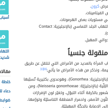
بمرض
كرون
.
الفيتامينات.
أسباب 
في مستويات بعض الهرمونات.
الإصابة بالتهاب الجلد التماسي (بالإنجليزية: Contact
d
دوالي المهبل.
نقولة جنسياً
التها
شديدة
 المرأة بالعديد من الأمراض التي تنتقل عن طريق
يمة، ونذكر من هذه الأمراض ما يأتي:
[٥]
[٤]
مقالا
(بالإنجليزية: Gonorrhea)، وهوعدوى بكتيرية تٌسبّبها
خلطة ل
النَيسَريّة البُنِّية (بالإنجليزيٌة: Neisseria gonorrhoeae)، ومن
دعاء لل
عور بالحُرقة أثناء التبوّل، وتغيّر لون الإفرازات
للّون الأصفر، واحمرار المنطقة التناسليّة وتورّمها،
ضوابط 
لى الإصابة بالحكّة المهبليّة.