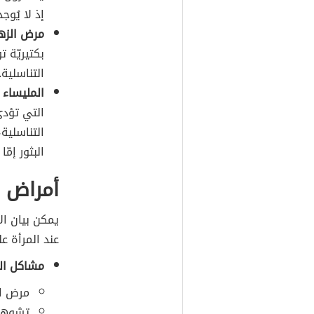
إذ لا يُو
مرض الزهر
بكتيريّة 
التناسلية.
المليساء 
التي تؤدي
التناسلية
البثور إمّا
أمراض 
يمكن بيان ال
عند المرأة عل
مشاكل ال
مرض ال
تشوهات 