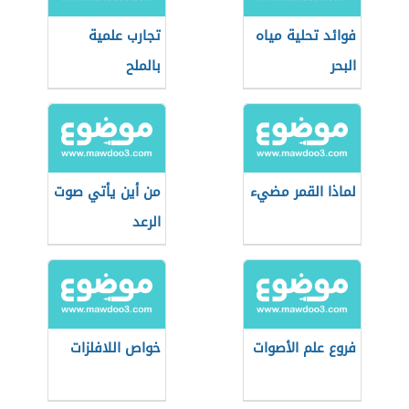
فوائد تحلية مياه
تجارب علمية
البحر
بالملح
لماذا القمر مضيء
من أين يأتي صوت
الرعد
فروع علم الأصوات
خواص اللافلزات