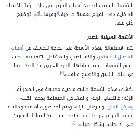
بالأشعة السينية لتحديد أسباب المرض من خلال رؤية الأعضاء
الداخلية دون القيام بعملية جراحية،
[١]
وفيما يأتي توضيح
لأنواعها:
الأشعة السينية للصدر
يتم الاستعانة بهذه الأشعة عند الحاجة للكشف عن
أسباب
السعال المستمر
، وآلام الصدر، والمشاكل التنفسية، بحيث
تقوم الأشعة السينية بإظهار الجزء العلوي من الصدر، بما
في ذلك الرئتين والأضلاع والقلب.
[٢]
تكشف هذه الأشعة حالات مرضية مختلفة في الصدر أو
الرئة؛ كالتهاب الرئة، والمشاكل المتعلقة بحجم القلب،
ومرض السل
، وسرطان الرئة، ويتم أخذ صورة أمامية وجانبية
لجسم المريض، ويطلب منه أخذ نفس عند التقاط الصورة؛
حتى لا تظهر بشكل ضبابي.
[٢]