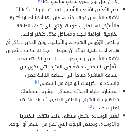
إلا أن لكلّ نوع بشرةٍ مرطّبٍ مناسبٍ لها.
[٤]
عدم التَّعرُّض لأشعَّةِ الشّمس لفترات طويلة: فكما أنّ
لأشعَّةِ الشّمس فوائد كثيرة، فإن لها أيضاً أضراراً كثيرة؛
فالتَّعرُّض لها لفتراتٍ طويلة يؤدّي إلى إتلاف الطبقة
الخارجية الواقية للجلد ومشاكل عدّة، كتغيّر لونها،
وظهور الرّؤوس السّوداء، والتّجاعيد. ومن الجدير بالذكر أن
هناك أدلة علمية تؤكّد أنّ سرطان الجلد له علاقة بالتّعرّض
لأشعّة الشّمس لوقتٍ طويل، لذا ينصح الأطبَّاء بعدم
التَّعرُّض للشمس، خاصّةً في الفترة التي تكون بين
الساعة العاشرة صباحاً إلى الساعة الثانية عصراً،
واستخدام الكريمات الواقية من الشمس.
[٤]
استشارة أطباء الجلديّة بمشاكل البشرة المختلفة؛
كظهور حبّ الشباب والطفح الجلدي، أو عند ملاحظة
تغيّرات جلدية.
[٤]
تغيير الوسادة بشكلٍ منتظم، لأنها تلتقط البكتيريا
والأوساخ، وتمتص الزيوت التي تُفرز من الشعر أو الوجه.