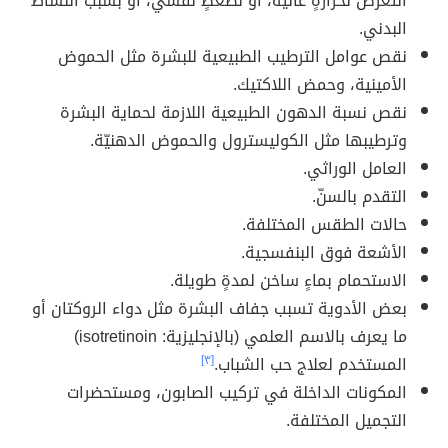
التعرّض لحرارةٍ عالية، أو لضغطٍ نفسي، أو بسبب النشاط
البدني.
نقص عوامل الترطيب الطبيعية للبشرة مثل الحموض
الأمينية، وحمض اللاكتيك.
نقص نسبة الدهون الطبيعية اللازمة لحماية البشرة
وترطيبها مثل الكوليسترول والحموض الدهنيّة.
العامل الوراثي.
التقدم بالسنّ.
حالات الطقس المختلفة.
الأشعة فوق البنفسجية.
الاستحمام بماءٍ ساخن لمدةٍ طويلة.
بعض الأدوية تسبب جفاف البشرة مثل دواء الروكتان أو
ما يعرف بالاسم العلمي (بالإنجليزية: isotretinoin)
المستخدم لعلاج حب الشباب.
[٣]
المكونات الداخلة في تركيب الصابون، ومستحضرات
التجميل المختلفة.