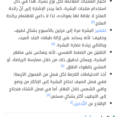
اختيار المنتجات الملائمة لكل نوع بشرة، هذا في حال
استخدام منتجات البشرة، كما يجدر الإشارة إلى أنّ رائحة
المنتج لا علاقة لها بفوائده، لذا لا داعي للاهتمام برائحة
المنتج.
[٥]
تقشير
البشرة مرة إلى مرتين بالأسبوع بشكلٍ لطيفٍ
وخفيف؛ لأنه يساعد على إزالة طبقات الجلد الميت،
وبالتالي زيادة نضارة البشرة.
[٥]
التقليل من الضغط النفسي، لأنه ينعكس على مظهر
البشرة، ويمكن تحقيق ذلك من خلال ممارسة الرياضة، أو
المشي بالهواء الطلق.
[٥]
أخذ الاحتياطات اللازمة لكل فصلٍ من الفصول الأربعة؛
ففي فصل الصيف تحتاج البشرة إلى الإكثار من وضع
واقي الشمس خلال النهار، أما في فصل الشتاء فنحتاج
إلى الترطيب أكثر بشكلٍ مستمر.
[٥]
الإقلاع عن
التَّدخين
.
[١]