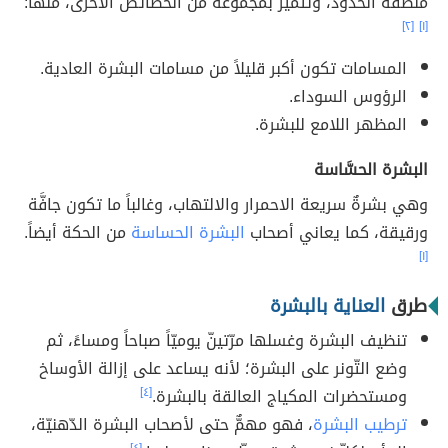
منطقة الخدود، وتتميّز بمجموعة من الخصائص الأخرى، منها:
[٢]
[١]
المسامات تكون أكبر قليلاً من مسامات البشرة العادية.
الرؤوس السوداء.
المظهر اللامع للبشرة.
البشرة الحسَّاسة
وهي بشرةٌ سريعة الاحمرار والالتهاب، وغالباً ما تكون جافَّة
ورقيقة، كما يعاني أصحاب
البشرة الحساسة
من الحكة أيضاً.
[١]
طرق
العناية بالبشرة
تنظيف البشرة وغسلها مرّتينّ يوميّاً صباحاً ومساءً، ثم
وضع التّونر على البشرة؛ لأنه يساعد على إزالة الأوساخ
ومستحضرات المكياج العالقة بالبشرة.
[٤]
ترطيب البشرة
، فهو مهمٌّ حتى لأصحاب البشرة الدّهنيّة،