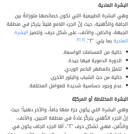
البشرة العادية
وهي البشرة الطبيعية التي تكون خصائصها متوزانةً بين
الجافة والدُّهنية، حيث إنّ الجزء اللامع قليلاً يتركز في منطقة
الجبهة، والذقن، والأنف، على شكل حرف، وتتميز
البشرة
العادية
بما يلي: "T".
[١]
[٢]
خالية من المسامات الواسعة.
الدورة الدموية فيها جيدة.
تتميّز بالمظهر الناعم الوردي.
خالية من حبّ الشباب والبثور الأخرى.
عدم وجود حساسية شديدة للعوامل المختلفة.
البشرة المختلطة أو المركبّة
وهي البشرة التي يكون جزءٌ منها جافاً، والآخر دهنياً؛ حيث
إنّ الجزء الدُّهني يتركَّز عادةً في منطقة الجبين، والأنف،
والذَّقن، فهي تشكل حرف "T"، أمّا الجزء الجاف يكون في