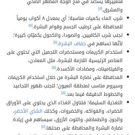
فتغييرها يساعد في منح الوجه المظهر الصحي
والمشرق.
[٥]
شرب الماء بكميات مناسبة؛ أي بمعدل ٨ أكواب يومياً
للمحافظة على ترطيب الجسم وقوام البشرة.
[٥]
تجنب شرب الكافيين، والصودا، والكحول بكميّاتٍ كبيرة؛
لأنّها تساهم في
جفاف البشرة
.
[٥]
استخدام الكريمات ومستحضرات التجميل التي تحتوي على
العناصر الرئيسية اللازمة للبشرة، مثل المعادن،
والفيتامينات، ومضادات الأكسدة.
[٥]
المحافظة على نضارة البشرة من خلال استخدام الكريمات
وسيروم مناسب لمنطقة العيون؛ لتجنب ظهور التجاعيد
والخطوط الدقيقة فيما بعد.
[٥]
التغذية السليمة؛ فتناول الغذاء الذي يحتوي على الأوراق
الخضراء، والفواكه، والخضروات، وكذلك
الشاي الأخضر
،
والجوز، والطماطم، والتوت الأزرق، سيساهم في زيادة
نضارة البشرة والمحافظة على صحتها.
[٥]