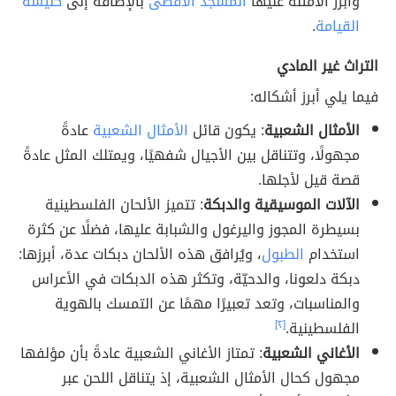
وأبرز الأمثلة عليها
المسجد الأقصى
بالإضافة إلى
كنيسة
القيامة
.
التراث غير المادي
فيما يلي أبرز أشكاله:
الأمثال الشعبية
: يكون قائل
الأمثال الشعبية
عادةً
مجهولًا، وتتناقل بين الأجيال شفهيًا، ويمتلك المثل عادةً
قصة قيل لأجلها.
الآلات الموسيقية والدبكة
: تتميز الألحان الفلسطينية
بسيطرة المجوز واليرغول والشبابة عليها، فضلًا عن كثرة
استخدام
الطبول
، ويُرافق هذه الألحان دبكات عدة، أبرزها:
دبكة دلعونا، والدحيّة، وتكثر هذه الدبكات في الأعراس
والمناسبات، وتعد تعبيرًا مهمًا عن التمسك بالهوية
الفلسطينية.
[٢]
الأغاني الشعبية
: تمتاز الأغاني الشعبية عادةً بأن مؤلفها
مجهول كحال الأمثال الشعبية، إذ يتناقل اللحن عبر