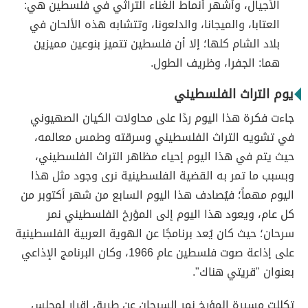
الأجيال، وأشهر أنماط الغناء التراثي في فلسطين هي:
العتابا، والميجانا، والدلعونا، وتتشابه هذه الألحان في
بلاد الشام كلها؛ إلا أن فلسطين تتميز بنوعين مميزين
هما: الجفرا، وظريف الطول.
يوم التراث الفلسطيني
جاءت فكرة هذا اليوم ردًا على محاولات الكيان الصهيوني
في تشويه التراث الفلسطيني وسرقته وطمس معالمه،
حيث يتم في هذا اليوم إحياء مظاهر التراث الفلسطيني،
وبسبب ما تمر به القضية الفلسطينية نرى وجود مثل هذا
اليوم مهماً؛ فيُصادف هذا اليوم السابع من شهر أكتوبر من
كل عام، ويعود هذا اليوم إلى المؤرخ الفلسطيني نمر
سرحان؛ حيث كان يُعد برنامجًا عن الهوية العربية الفلسطينية
على إذاعة صوت فلسطين عام 1966، وكان البرنامج الإذاعي
بعنوان "قريتي هناك".
تكللت مسيرة المؤرخ نمر السرحان عن طريق إقرار لمجلس