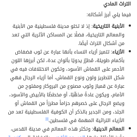
التراث المادي
فيما يلي أبرز أشكاله:
الأبنية التاريخية
: إذ لا تخلو مدينة فلسطينية من الأبنية
والمعالم التاريخية، فضلًا عن المساكن الأثرية التي تعد
من أشكال التراث أيضًا.
الأزياء
: تتميز أزياء النساء بأنها عبارة عن ثوب فضفاض
بأكمام طويلة، مُطرّز يدويًا بألوان عدة، لكن أبرزها اللون
الأحمر على القماش الأسود، وتكون الاختلافات فيه في
شكل التطريز ولون ونوع القماش، أما أزياء الرجال فهي
عبارة عن قمباز وثوب مصنوع من البروكار ومفتوح من
الأمام، ويكون عادةً مذهّبًا، أو مخططًا بالأبيض والأسود،
ويضع الرجال على خصرهم حزاماً مطرزاً من القماش أو
الجلد، ومن الجدير بالذكر أن الكوفية الفلسطينية تعد من
الأزياء التراثية المهمة في فلسطين.
[١]
المعالم الدينية
: وتكثر هذه المعالم في مدينة القدس،