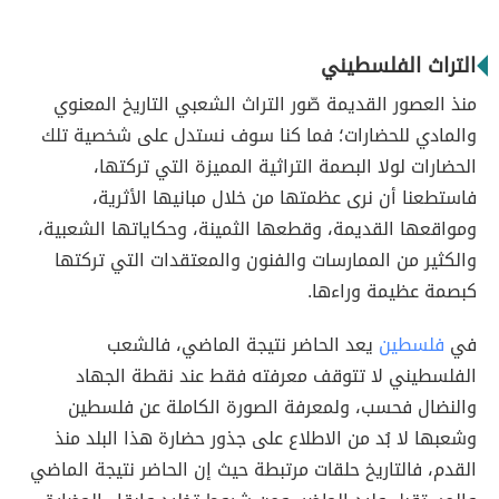
التراث الفلسطيني
منذ العصور القديمة صّور التراث الشعبي التاريخ المعنوي
والمادي للحضارات؛ فما كنا سوف نستدل على شخصية تلك
الحضارات لولا البصمة التراثية المميزة التي تركتها،
فاستطعنا أن نرى عظمتها من خلال مبانيها الأثرية،
ومواقعها القديمة، وقطعها الثمينة، وحكاياتها الشعبية،
والكثير من الممارسات والفنون والمعتقدات التي تركتها
كبصمة عظيمة وراءها.
في
فلسطين
يعد الحاضر نتيجة الماضي، فالشعب
الفلسطيني لا تتوقف معرفته فقط عند نقطة الجهاد
والنضال فحسب، ولمعرفة الصورة الكاملة عن فلسطين
وشعبها لا بُد من الاطلاع على جذور حضارة هذا البلد منذ
القدم، فالتاريخ حلقات مرتبطة حيث إن الحاضر نتيجة الماضي