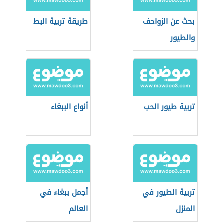
بحث عن الزواحف
طريقة تربية البط
والطيور
تربية طيور الحب
أنواع الببغاء
تربية الطيور في
أجمل ببغاء في
المنزل
العالم