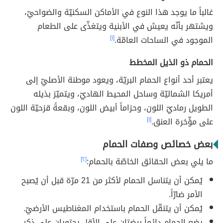
غالباً ما يوجد هذا النوع في الأماكن السكنيّة والضواحيّ،
ويشتهر بأنّه يعيش في الأبنية ويتغذّى على الطعام
الموجود في الساحات العامّة.
[١]
الحمام ذو الذيل المخطط
يعتبر أحد أنواع الحمام البريّة، ويعود موطنة الأصليّ إلى
أمريكا الشماليّة وساحل المحيط الهاديّ، ويتميّز بذيله
الطويل رماديّ اللون، وحزاماً أبيض اللون، وبقعةً قزحيّة اللون
على مؤّخرة العنق.
[١]
بعض خصائص وصفات الحمام
ما يلي بعض الحقائق الخاصّة بالحمام:
[٢]
يُمكن أن يتناسل الحمام لأكثر من 21 مرّة قبل أن يُصبح
الأمر ضارّاً.
يُمكن أن يتنقّل الحمام باستخدام المغناطيس الأرضيّ.
يضع الحمام دائماً بيضتان على الأقل يحتويان على ذكر