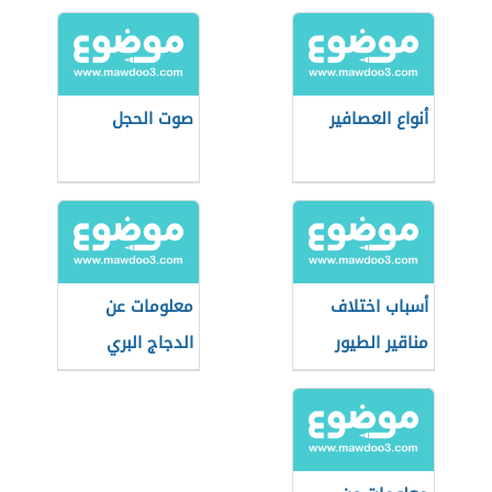
أنواع العصافير
صوت الحجل
أسباب اختلاف
معلومات عن
مناقير الطيور
الدجاج البري