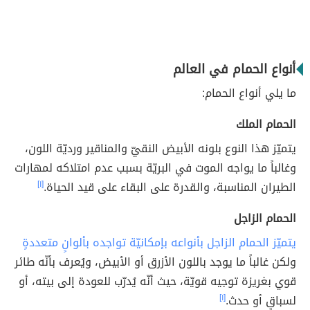
أنواع الحمام في العالم
ما يلي أنواع الحمام:
الحمام الملك
يتميّز هذا النوع بلونه الأبيض النقيّ والمناقير ورديّة اللون،
وغالباً ما يواجه الموت في البريّة بسبب عدم امتلاكه لمهارات
الطيران المناسبة، والقدرة على البقاء على قيد الحياة.
[١]
الحمام الزاجل
يتميّز الحمام الزاجل بأنواعه بإمكانيّة تواجده بألوانٍ متعددةٍ
ولكن غالباً ما يوجد باللون الأزرق أو الأبيض، ويُعرف بأنّه طائر
قوي بغريزة توجيه قويّة، حيث أنّه يُدرّب للعودة إلى بيته، أو
لسباقٍ أو حدث.
[١]