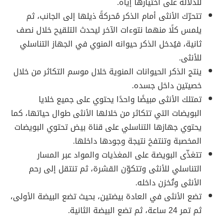
للدلالة على اختيارها إياه.
تتحرّك الأنثى أمام الذكر مُحركةً ذيلها إلى الجانب، ثم
يلمس كلًا منهما نتوءات الآخر ليحدث التلقيح خلال نصف
ثانية، فيُدخل الذكر حيوانه المنوي في الجهاز التناسلي
للأنثى.
ينتج الذكر الحيوانات المنوية خلال موسم التكاثر من خلال
خصيتين داخل جسده.
تمتلك الأنثى مبيضًا واحدًا يحتوي على جميع خلايا
البويضات التي تتكاثر من خلالها الأنثى طوال حياتها، كما
يحتوي جهازها التناسلي على قناة بيض تحتوي البويضات
المخصبة وتنتفخ نتيجة وجودها داخلها.
تتغذّى البويضة على المغذيات والمواد عبر المسار
التناسلي للأنثى وتتكوّن القشرة، ثم تنتقل إلى رحم
الأنثى وتُخزن داخله.
تضع الأنثى في العادة بيضتين، بحيث تضع البيضة الأولى،
ثم تمر 24 ساعة، ثم تضع البيضة الثانية.