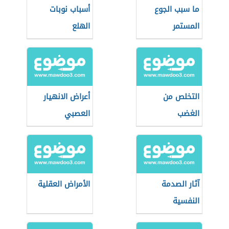
ما سبب الجوع
أسباب نوبات
المستمر
الهلع
التخلص من
أعراض الانهيار
الغضب
العصبي
آثار الصدمة
الأمراض العقلية
النفسية