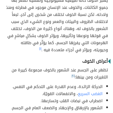
يُعتبر الخوف حالة طبيعيّة فسيولوجية ونفسية تشعر بها
جميع الكائنات، والخوف عند الإنسان موجود في فطرته ومنذ
ولادته، لكن نسبة الخوف تختلف من شخصٍ إلى آخر، تبعاً
لاختلاف الظروف والبيئات والعمر ونوع الشيء الذي سبب
الشعور بالخوف له، وهناك أنواع كثيرة من الخوف، تختلف
في قوتها ونوعها وتأثيرها، ويؤثر الخوف بشكلٍ مباشرٍ في
الهرمونات التي يفرزها الجسم، كما يؤثّر في طاقته
وحيويته، ويؤثر في أجزاء متعددة فيه .
[١]
أعراض الخوف
تظهر على الجسم عند الشعور بالخوف مجموعة كبيرة من
التغيرات ومن بينها:
[٢]
الحركة الزائدة، وعدم القدرة على التحكم في النفس.
الغضب السريع
، والانفعالات القويّة.
اضطراب في نبضات القلب وتسارعها.
الشعور بالإرهاق والإجهاد والضعف العام في الجسم.