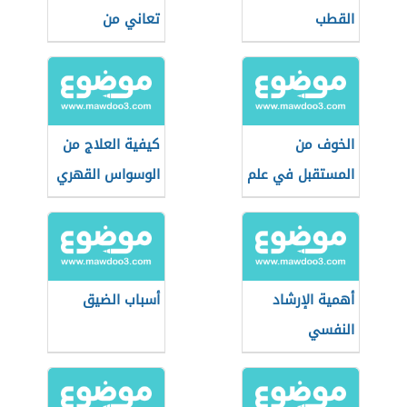
القطب
تعاني من
الاكتئاب
الخوف من
كيفية العلاج من
المستقبل في علم
الوسواس القهري
النفس
أهمية الإرشاد
أسباب الضيق
النفسي