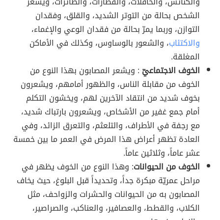
والكنائس، والحافلات، والقطارات، والطائرات، ويشعر
الشخص بحالة من التوتر الشديد، والقلق، وفقدان
التوازن، وربما يمرّ بحالة من فقدان الوعي والإغماء،
والاكتئاب
، والشعور بالوساوس، وكذلك في الأماكن
المغلقة.
الخوف الاجتماعيّ
: ويشعر المصابون بهذا النوع من
الخوف من مقابلة الناس، والظهور أمامهم، ويشعرون
بخوف شديد من انتقاد الآخرين لهم، ويخشون التكلم
أمام جمع غفير من الأشخاص، ويشعرون بارتباك شديد،
مع رجفة في الأطراف، والتلعثم، والتعرق الزائد، وفي
العادة تظهر أعراض هذا المرض في العمر ما بين خمسة
عشر عاماً، وثلاثين عاماً.
الخوف من الحيوانات
: وهذا النوع من الخوف يظهر في
مراحل عمريّة مبكرة جداً، وتحديداً قبل البلوغ، حيث يخاف
المصابون به من الحيوانات والحشرات والزواحف، مثل
الكلاب، والقطط، والعصافير، والعناكب، والصراصير،