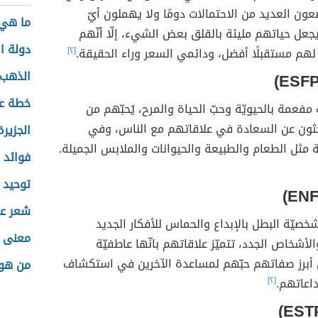
ون العديد من الاحتمالات دومًا ولا يهملون أيّ
ما هي 
جعل حياتهم مليئة بالقلق بعض الشيء، إلّا أنّهم
دولة ا
لهم مستقبلًا أفضل، ودائمي السعر وراء الحقيقة.
[٢]
الذهب 
خطة ع
فعمة بالحيويّة وحبّ الحياة والمرح، يُحبّهم من
ثون عن السعادة في علاقاتهم مع الناس، وفي
الجزيرة
مثل الطعام والطبيعة والحيوانات والملابس الجميلة.
فوائد 
توحيد 
شعر عن
شخصيّة البطل بالإبداع والحماس للأفكار الجديد
معنى 
لأشخاص الجدد، تتميّز علاقاتهم بانّها عاطفيّة
 أبرز صفاتهم حبّهم لمساعدة الآخرين في استكشاف
من هو 
اعاتهم.
[٢]