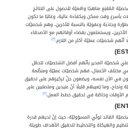
خصيّة المُقنِع مناهجًا واقعيّة للحصول على النتائج
ت بأسرع وقت ممكن وبكفاءة عالية، وغالبًا ما تكون
وّرة وجاذبة وعفويّة بالنسبة للآخرين، وهم شخصيّات
الآخرين، ويستمتعون بقضاء أوقاتهم مع الأصدقاء
ا أنّهم شخصيّات عمليّة أكثر من اللازم.
[٣]
لي شخصيّة المدير بأنّهم أفضل الشخصيّات لتحمّل
في مختلف الأعمال، فهم شخصيّات عمليّة ومنظّمة
مون في الآن نفسه، ويضعون جلّ تركيزهم على تحقيق
يّة ونجاح، وما يُعيبهم قليلًا أنّ عنيدين ومتصلبين على
 الأوقات وخاصّة في تحقيق خطط العمل.
[٣]
شخصيّة القائد تولّي المسؤوليّة، حيث إنّ لديهم قدرة
لتنظيم والهيكلة والتخطيط لتحقيق الأهداف طويلة