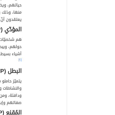
حياتهم، ويضع
منها، وذلك ي
يعتقدون أنّ 
المؤدّي (ESFP)
هم شخصيّات م
حولهم، ويبح
أشياء بسيطة 
[٢]
البطل (ENFP)
يتميّز حاملو 
والنشاطات وا
ودافئة، ومن
صفاتهم وإبد
المُقنِع (ESTP)