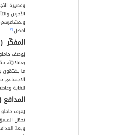
وقصيرة الأجل
الآخرين وال
ولمشاعرهم، 
أفضل.
[٣]
المفكّر (INTP)
يُوصف حاملو 
بعقلانيّة، م
ما يهتمّون ب
الاجتماعي مع
للغاية وعاطف
المدافع (ISFJ)
يُعرف حاملو 
تحمّل المسؤو
ويعدّ المدافع