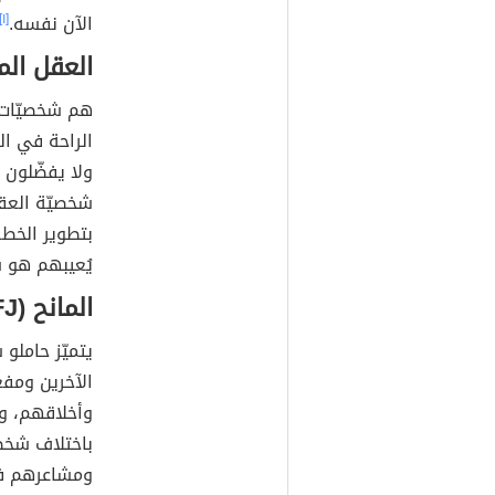
الآن نفسه.
[١]
العقل المدبر 
هم شخصيّات ا
الراحة في ال
ولا يفضّلون ا
شخصيّة العقل
بتطوير الخطط
يُعيبهم هو ش
المانح (ENFJ)
يتميّز حاملو
الآخرين ومفع
وأخلاقهم، وي
باختلاف شخص
ومشاعرهم في 