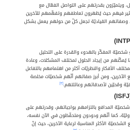
، ويتميّزون بقدرتهم على التواصل الفعّال مع
تأثير فيهم حيث يُظهرون تعاطفهم وتفهّمهم للآخرين
وصفاتهم القياديّة تجعل كلّ من حولهم يعمل بشكل
شخصيّة المفكّر بالهدوء والقدرة على التحليل
مّا يُمكّنهم من إيجاد الحلول لمختلف المشكلات، وعادة
مختلف الأفكار والنظريّات أكثر من اهتمامهم بالتفاعل
 الآخرين، ومن أبرز صفاتهم أنّهم شخصيّات مخلصة
يّة ومُحبّين لأصدقائهم وعائلتهم.
[٣]
شخصيّة المدافع بالتزامهم بواجباتهم، وقدرتهم على
ليّة، كما أنّهم ودودون ومتحفّظون في الآن نفسه،
 الشخصيّة الأكثر المناسبة لرعاية الآخرين، حيث إنّ