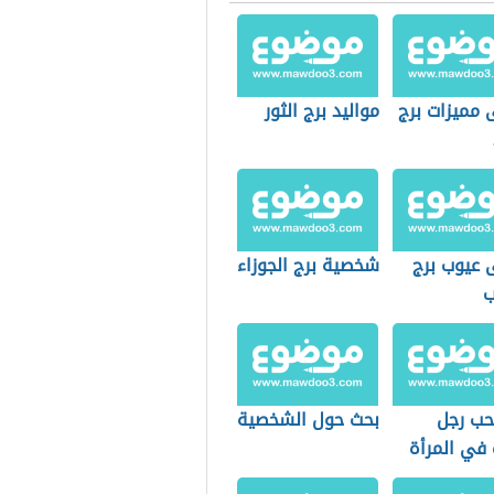
 مميزات برج
مواليد برج الثور
 عيوب برج
شخصية برج الجوزاء
ب
حب رجل
بحث حول الشخصية
 في المرأة