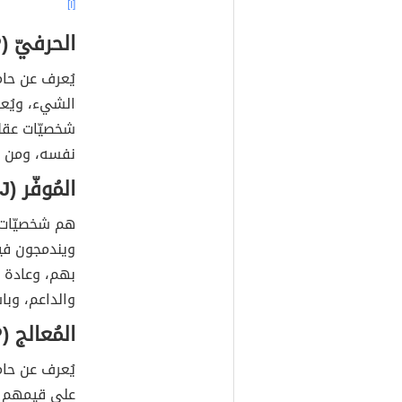
[١]
الحرفيّ (ISTP)
يُعرف عن حا
الشيء، ويُعا
شخصيّات عقلا
نفسه، ومن أهم
المُوفّر (ESFJ)
هم شخصيّات ن
ويندمجون في
بهم، وعادة م
والداعم، وبا
المُعالج (INFP)
يُعرف عن حام
على قيمهم و