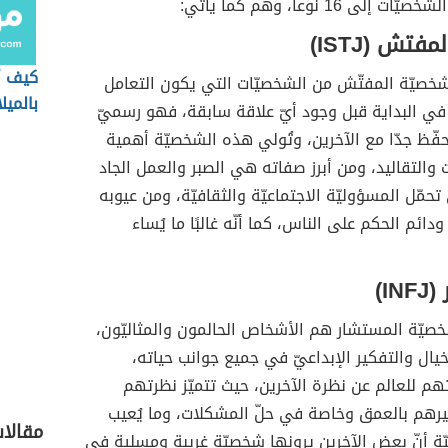
إلى 16 نوعاً، وهم كما يأتي:
فتش (ISTJ)
كيف أ
 شخصيّة المفتّش من الشخصيّات التي يكون التعامل
بالميل
 في البداية قبل وجود أيّ علاقة سابقة، فهو رسميّ
ّظ جدّا مع الآخرين، وتُولي هذه الشخصيّة أهمية
ت والتقاليد، ومن أبرز صفاته هي الصبر والعمل الجاد
تحمّل المسؤوليّة الاجتماعيّة والثقافيّة، ومن عيوبه
 ودائم الحكم على الناس، كما أنّه غالبًا ما يُساء
I)
خصيّة المستشار هم الأشخاص الحالمون والمثاليّون،
لخيال والتفكير الإبداعيّ في جميع جوانب حياته،
م للعالم عن نظرة الآخرين، حيث تتميّز نظرتهم
رهم بالعمق وخاصة في حلّ المشكلات، وما يُعيب
مقالا
ة أنّ بعض الآخرين يرونها شخصيّة غريبة ومسلية في