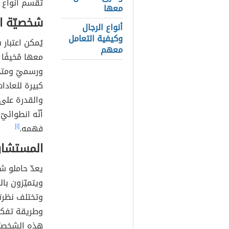
تُقسم أنواع الشخصيّات 
معها
شخصيّة الم
أنواع الرجال
وكيفية التعامل
يُمكن اعتبار
معهم
معها مُخيفًا
ورسميّ ومتحف
كبيرة للعادا
والقدرة على 
أنّه انطوائيّ
فهمه.
[١]
المستشار (NFJ
يعدّ حاملو ش
ويتميّزون با
وتختلف نظرته
وطريقة تفكي
هذه الشخصيّ