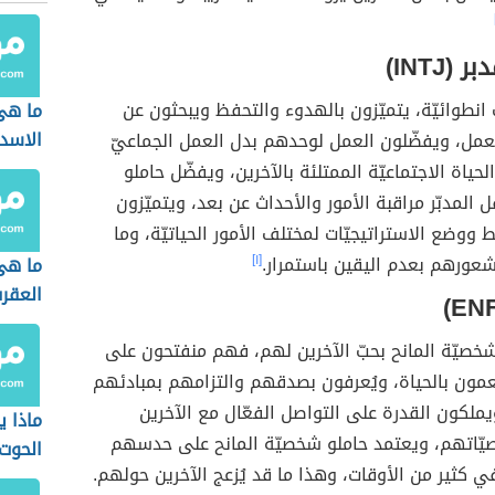
(INTJ)
نطوائيّة، يتميّزون بالهدوء والتحفظ ويبحثون عن
ما هى
الاسد
عمل، ويفضّلون العمل لوحدهم بدل العمل الجماعيّ
لحياة الاجتماعيّة الممتلئة بالآخرين، ويفضّل حاملو
 المدبّر مراقبة الأمور والأحداث عن بعد، ويتميّزون
 ووضع الاستراتيجيّات لمختلف الأمور الحياتيّة، وما
عورهم بعدم اليقين باستمرار.
[١]
ما هى
العقر
 شخصيّة المانح بحبّ الآخرين لهم، فهم منفتحون على
مون بالحياة، ويُعرفون بصدقهم والتزامهم بمبادئهم
ملكون القدرة على التواصل الفعّال مع الآخرين
ماذا ي
يّاتهم، ويعتمد حاملو شخصيّة المانح على حدسهم
الحوت
كثير من الأوقات، وهذا ما قد يُزعج الآخرين حولهم.