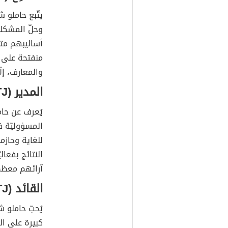
يتّبع حاملو ش
وحلّ المشكلا
أساليبهم متط
منفتحة على 
والمعارف، إلّ
المدير (ESTJ)
يُعرف عن حام
المسؤوليّة 
للغاية وحاز
النتائج بفعال
آرائهم معظم
القائد (ENTJ)
يُحبّ حاملو 
كبيرة على ا