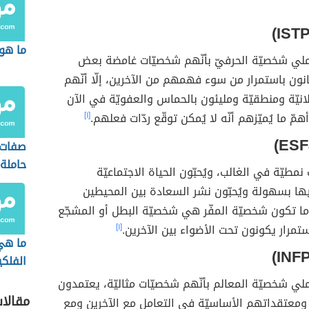
ما هو 
ملي شخصيّة الحرفيّ بأنّهم شخصيّات غامضة بعض
نون باستمرار من سوء فهمهم من الآخرين، إلّا أنّهم
نيّة ومنطقيّة ومليئون بالحماس والعفويّة في الآن
ّ ما يُميّزهم أنّه لا يُمكن توقّع ردّات فعلهم.
[١]
صفات
حاملة
مطيّة في الغالب، ويُحبّون الحياة الاجتماعيّة
ها بسهولة ويُحبّون نشر السعادة بين المحيطين
ا تكون شخصيّة المفّر هي شخصيّة البطل أو المشجّع
ستمرار يكونون تحت الأضواء بين الآخرين.
[١]
ما هي
الفلكي
لي شخصيّة المعالم بأنّهم شخصيّات مثاليّة، يعتمدون
مقالا
معتقداتهم الأساسيّة في التعامل مع الآخرين ومع