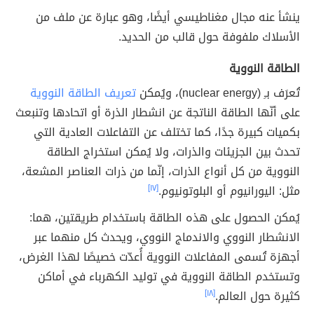
ينشأ عنه مجال مغناطيسي أيضًا، وهو عبارة عن ملف من
الأسلاك ملفوفة حول قالب من الحديد.
الطاقة النووية
تُعرَف بـِ (nuclear energy)، ويُمكن
تعريف الطاقة النووية
على أنّها الطاقة الناتجة عن انشطار الذرة أو اتحادها وتنبعث
بكميات كبيرة جدًا، كما تختلف عن التفاعلات العادية التي
تحدث بين الجزيئات والذرات، ولا يُمكن استخراج الطاقة
النووية من كل أنواع الذرات، إنّما من ذرات العناصر المشعة،
مثل: اليورانيوم أو البلوتونيوم.
[١٧]
يُمكن الحصول على هذه الطاقة باستخدام طريقتين، هما:
الانشطار النووي والاندماج النووي، ويحدث كل منهما عبر
أجهزة تُسمى المفاعلات النووية أُعدّت خصيصًا لهذا الغرض،
وتستخدم الطاقة النووية في توليد الكهرباء في أماكن
كثيرة حول العالم.
[١٨]