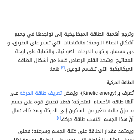
وترجع أهمية الطاقة الميكانيكية إلى تواجدها في جميع
أشكال الحياة اليومية؛ فالشاحنات التي تسير على الطريق، و
دق مسمار، وركوب الدرجات الهوائية، والكتابة على لوحة
المفاتيح، وشحذ القلم الرصاص كلها من أشكال الطاقة
الميكانيكية التي تنقسم لنوعين،
[٣]
هما:
الطاقة الحركية
تُعرَف بـِ (Kinetic energy)،
ويُمكن
تعريف طاقة الحركة
على
أنّها طاقة الأجسام المتحركة؛ فعند تطبيق قوة على جسم
ما فإنّ حالته تتغير من السكون إلى الحركة وعند ذلك يُقال
أنّ هذا الجسم اكتسب طاقة حركة.
[٤]
ويعتمد مقدار الطاقة على كتلة الجسم وسرعته؛ فعلى
سبيل المثال: الشاحنة التي تسير على الطريق بسرعة لها