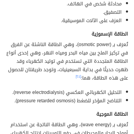
محادثة شخص في الهاتف.
التصفيق.
العزف على الآلات الموسيقية.
الطاقة الإسموزية
تُعرَف بـِ (osmotic power)، وهي الطاقة الناشئة عن الفرق
في تركيز الملح بين مياه البحر ومياه النهر، وهي إحدى أنواع
الطاقة المتجددة التي تستخدم في توليد الكهرباء وقد
ظهرت حديثًا في بداية السبعينيات، وتوجد طريقتان للحصول
على هذه الطاقة، هما:
[٢٤]
التحليل الكهربائي العكسي (reverse electrodialysis).
التناضح المؤخر للضغط (pressure retarded osmosis).
الطاقة الموجية
تُعرَف بـِ (wave energy)، وهي الطاقة الناتجة عن استخدام
أمواج البحار والمحيطات في دفع التوربينات لإنتاج الكهرباء،