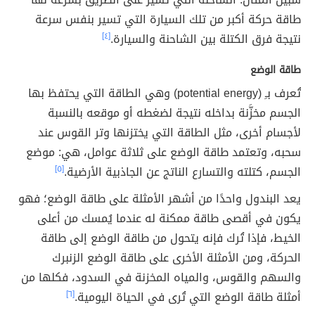
طاقة حركة أكبر من تلك السيارة التي تسير بنفس سرعة
نتيجة فرق الكتلة بين الشاحنة والسيارة.
[٤]
طاقة الوضع
تُعرف بـِ (potential energy) وهي الطاقة التي يحتفظ بها
الجسم مخزَّنة بداخله نتيجة لضغطه أو موقعه بالنسبة
لأجسام أخرى، مثل الطاقة التي يختزنها وتر القوس عند
سحبه، وتعتمد طاقة الوضع على ثلاثة عوامل، هي: موضع
الجسم، كتلته والتسارع الناتج عن الجاذبية الأرضية.
[٥]
يعد البندول واحدًا من أشهر الأمثلة على طاقة الوضع؛ فهو
يكون في أقصى طاقة ممكنة له عندما يُمسك من أعلى
الخيط، فإذا تُرك فإنه يتحول من طاقة الوضع إلى طاقة
الحركة، ومن الأمثلة الأخرى على طاقة الوضع الزنبرك
والسهم والقوس، والمياه المخزنة في السدود، فكلها من
أمثلة طاقة الوضع التي تُرى في الحياة اليومية.
[٦]