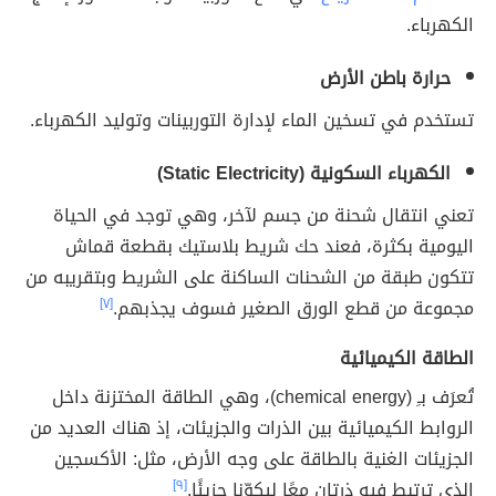
الكهرباء.
حرارة باطن الأرض
تستخدم في تسخين الماء لإدارة التوربينات وتوليد الكهرباء.
الكهرباء السكونية (Static Electricity)
تعني انتقال
شحنة من جسم لآخر، وهي توجد في الحياة
اليومية بكثرة، فعند حك شريط بلاستيك بقطعة قماش
تتكون طبقة من الشحنات الساكنة على الشريط وبتقريبه من
مجموعة من قطع الورق الصغير فسوف يجذبهم.
[٧]
الطاقة الكيميائية
تُعرَف بـِ (chemical energy)، وهي الطاقة المختزنة داخل
الروابط الكيميائية بين الذرات والجزيئات، إذ هناك العديد من
الجزيئات الغنية بالطاقة على وجه الأرض، مثل: الأكسجين
الذي ترتبط فيه ذرتان معًا ليكوّنا جزيئًا.
[٩]