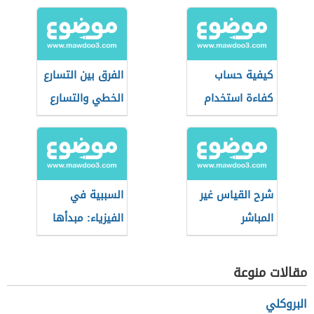
كيفية حساب
الفرق بين التسارع
كفاءة استخدام
الخطي والتسارع
الماء
الزاوي
شرح القياس غير
السببية في
المباشر
الفيزياء: مبدأها
ودورها في البحث
العلمي
مقالات منوعة
البروكلي