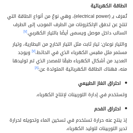
الطاقة الكهربائية
تُعرَف بـِ
(
electrical power)، وهي نوعٌ من أنواع الطاقة التي
تنتج عن تدفق الإلكترونات من الطرف الموجب إلى الطرف
السالب داخل موصل ويسمى أيضًا بالتيار الكهربي.
[٧]
والتيار نوعان: تيار ثابت مثل التيار الخارج من البطارية، وتيار
مستمر مثل مقبس الكهرباء الذي في الحائط،
[٧]
و
يوجد
العديد من أشكال الكهرباء طبقًا للمصدر الذي تم توليدها
منه، فهناك الطاقة الكهربائية المتولدة عن:
[٨]
احتراق الغاز الطبيعي
وتستخدم في إدارة التوربينات لإنتاج الكهرباء.
احتراق الفحم
إذ ينتج عنه حرارة تستخدم في تسخين الماء وتحويله لحرارة
تدير التوربينات لتوليد الكهرباء.