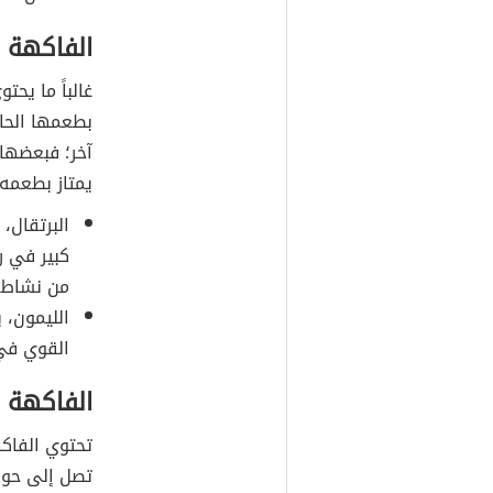
الفاكهة 
غالباً ما يح
بطعمها الحا
آخر؛ فبعضها
يمتاز بطعمه 
البرتقال،
كبير في ر
من نشاط ا
الليمون، 
القوي في
الفاكهة ا
تحتوي الفاكه
تصل إلى حوالي 70% من إجمالي وزنها، وتت