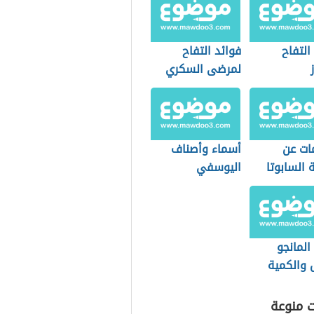
التفاح
فوائد التفاح
لمرضى السكري
ات عن
أسماء وأصناف
 السابوتا
اليوسفي
المانجو
 والكمية
وح بها
ت منوعة