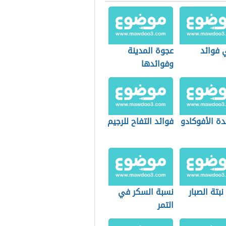
 فوائد
عجوة المدينة
وفوائدها
دة الأفوكادو
فوائد التفاح للرجيم
نبتة الصبار
نسبة السكر في
التمر