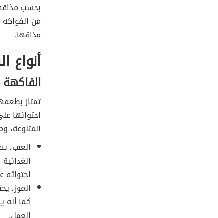
بحسب مذاقها 
من الفواكه 
مذاقها.
أنواع ا
الفاكهة 
تمتاز بطعمها
احتوائها عل
المتنوعة، وم
العنب، تت
الغذائية ا
احتوائه ع
الموز، يح
كما أنه ي
العمل.