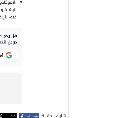
الأفوكادو
البشرة وا
فيه، بالإض
هل يعجبك 
جوجل لتصلك
أض
شارك المقالة
فيسبوك
تويتر