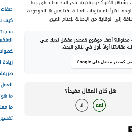
، يشتهر الأفوكادو بقدرته على المحافظة على جمال
صفات ا
لوجه، نظراً للمستويات العالية لفيتامين هـ الموجودة
افة إلى الوقاية من الإصابة بإعتام العين.
كيف نز
سبب تس
العنكبو
محتوانا؟ أضف موضوع كمصدر مفضل لديك على
 مقالاتنا أولاً بأول في نتائج البحث.
خطوات 
زيادة ا
ف كمصدر مفضل على Google
طريقة 
العمل 
هل كان المقال مفيداً؟
ما هو 
نعم
لا
ما معن
تفسير 