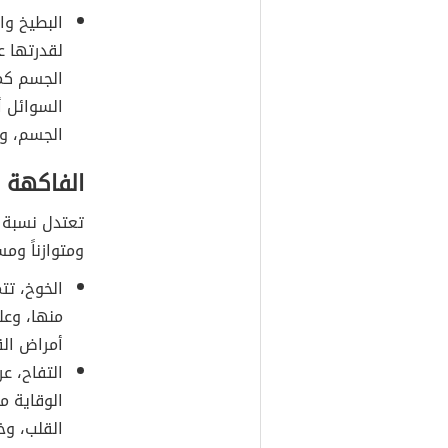
البطيخ وا
لقدرتها ع
الجسم كم
السوائل أ
الجسم، و
الفاكهة م
تعتدل نسبة 
ومتوازناً وم
الخوخ، تت
منها، وعل
أمراض الق
التفاح، ع
الوقاية م
القلب، و