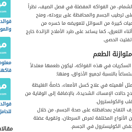
لشمام، من الفواكه المفضلة في فصل الصيف، نظراً
لى ترطيب الجسم والمحافظة على برودته، ومنح
فوائد 
يات كبيرة من السوائل لتعويضه ما خسره من
والموز
ثناء التعرق، كما يساعد على طرد الأملاح الزائدة خارج
تفتيت الحصى.
توازنة الطعم
معلوم
السكريات في هذه الفواكه، ليكون طعمها معتدلاً
فاكهة
ستساغاً بالنسبة لجميع الأذواق، ومنها:
مثل أهميته في علاج كسل الأمعاء، خاصةً الغليظة
اج حالات الإمساك الشديدة، بالإضافة إلى الوقاية من
لب والكولسترول.
فوائد 
رف التفاح بمحافظته على صحة الجسم، من خلال
للحامل
ن الأنواع المختلفة لمرض السرطان، وتقوية عضلة
المسم
خفض الكوليسترول في الجسم.
مقالا