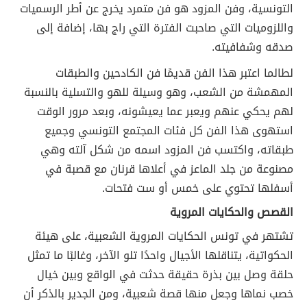
التونسية، وفن المزود هو فن متمرد يخرج عن أطر الرسميات
واللزوميات التي صاحبت الفترة التي راج بها، إضافة إلى
صدقه وشفافيته.
لطالما اعتبر هذا الفن قديمًا فن الكادحين والطبقات
المهمشة من الشعب، وهو وسيلة للهو والتسلية بالنسبة
لهم يحكي عنهم ويعبر عما يعيشونه، وبعد مرور الوقت
استهوى هذا الفن كل فئات المجتمع التونسي وجميع
طبقاته، واكتسب فن المزود اسمه من شكل آلته وهي
مصنوعة من جلد الماعز في أعلاها قرنان مع قصبة في
أسفلها تحتوي على خمس أو ست فتحات.
القصص والحكايات المروية
تشتهر في تونس الحكايات المروية الشعبية، على هيئة
الحكواتية، يتناقلها الأجيال واحدًا تلو الآخر، وغالبًا ما تمثل
حلقة وصل بين بذرة حقيقة حدثت في الواقع وبين خيال
خصب نماها وجعل منها قصة شعبية، ومن الجدير بالذكر أن