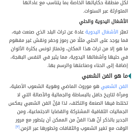
لكل منطقة حكاياتها الخاصة بما يتناسب مع عاداتها
المتوارثة عبر السنوات.
الأشغال اليدوية والحلي
تعبّر
الأشغال اليدوية
عادة عن تراث البلد الذي صنعت فيه،
فما يوجد على الحلي مثلًا من رموز وحفر ونقش غير مفهوم
ما هو إلا من تراث هذا المكان، وتمتاز تونس بكثرة الألوان
في حليها وأشغالها اليدوية، مما يثير في النفس البهجة،
إضافة إلى الحناء وصناعتها والرسم بها.
ما هو الفن الشعبي
الفن الشعبي
هو موروث الماضي وهوية الشعوب الأصلية،
ومرآة لتاريخ حافل بالبساطة والجمالية والأصالة التي لا
تختلط فيها الصنعة والتكلف، لذا فإنّ الفن الشعبي يعكس
الجماليات الثقافية المشتركة والقضايا الاجتماعية، ومن
الجدير بالذكر أنّ هذا الفنّ من الممكن أن يتطور مع مرور
الوقت مع تغير الشعوب والثقافات وتطورها عبر الزمن.
[٣]