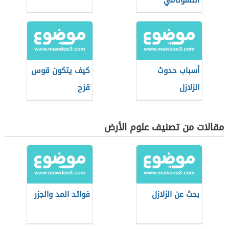
التسونامي
أسباب حدوث
كيف يتكون قوس
الزلازل
قزح
مقالات من تصنيف علوم الأرض
بحث عن الزلازل
فوائد المد والجزر