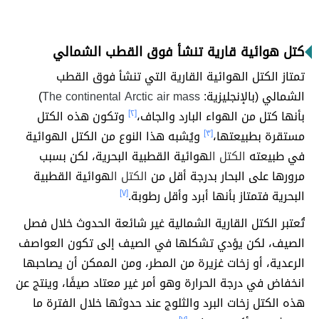
كتل هوائية قارية تنشأ فوق القطب الشمالي
تمتاز الكتل الهوائية القارية التي تنشأ فوق القطب
الشمالي (بالإنجليزية:
The continental Arctic air mass
)
بأنها كتل من الهواء البارد والجاف،
[٢]
وتكون هذه الكتل
مستقرة بطبيعتها،
[٣]
ويُشبه هذا النوع من الكتل الهوائية
في طبيعته
الكتل ال
هوائية القطبية البحرية، لكن بسبب
مرورها على البحار بدرجة أقل من
الكتل ال
هوائية القطبية
البحرية فتمتاز بأنها أبرد وأقل رطوبة.
[٧]
تُعتبر الكتل القارية الشمالية غير شائعة الحدوث خلال فصل
الصيف، لكن يؤدي تشكلها في الصيف إلى تكون العواصف
الرعدية، أو زخات غزيرة من المطر، ومن الممكن أن يصاحبها
انخفاض في درجة الحرارة وهو أمر غير معتاد صيفًا، وينتج عن
هذه الكتل زخات البرد والثلوج عند حدوثها خلال الفترة ما