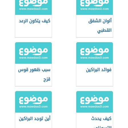
ألوان الشفق
كيف يتكون الرعد
القطبي
فوائد البراكين
سبب ظهور قوس
قزح
كيف يحدث
أين توجد البراكين