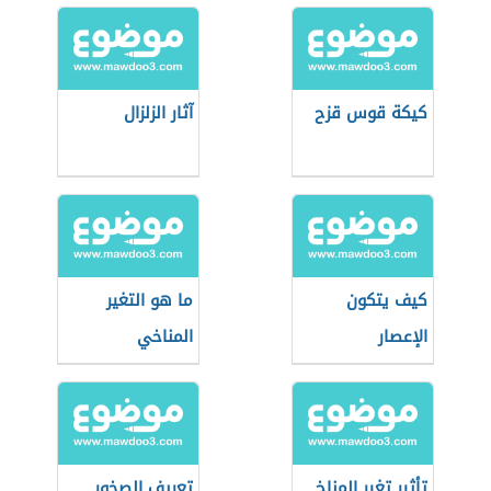
كيكة قوس قزح
آثار الزلزال
كيف يتكون
ما هو التغير
الإعصار
المناخي
تأثير تغير المناخ
تعريف الصخور