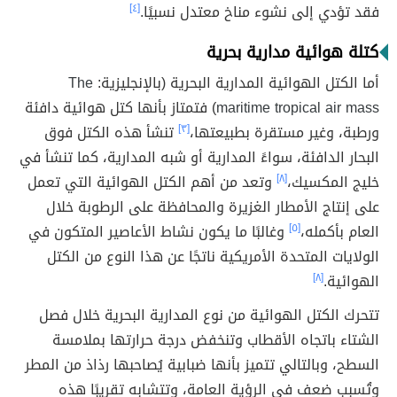
فقد تؤدي إلى نشوء مناخ معتدل نسبيًا.
[٤]
كتلة هوائية مدارية بحرية
أما الكتل الهوائية المدارية البحرية (بالإنجليزية:
The
maritime tropical air mass
) فتمتاز بأنها كتل هوائية دافئة
ورطبة، وغير مستقرة بطبيعتها،
[٣]
تنشأ هذه الكتل فوق
البحار الدافئة، سواءً المدارية أو شبه المدارية، كما تنشأ في
خليج المكسيك،
[٨]
وتعد من أهم الكتل الهوائية التي تعمل
على إنتاج الأمطار الغزيرة والمحافظة على الرطوبة خلال
العام بأكمله،
[٥]
وغالبًا ما يكون نشاط الأعاصير المتكون في
الولايات المتحدة الأمريكية ناتجًا عن هذا النوع من الكتل
الهوائية.
[٨]
تتحرك الكتل الهوائية من نوع المدارية البحرية خلال فصل
الشتاء باتجاه الأقطاب وتنخفض درجة حرارتها بملامسة
السطح، وبالتالي تتميز بأنها ضبابية يُصاحبها رذاذ من المطر
وتُسبب ضعف في الرؤية العامة، وتتشابه تقريبًا هذه