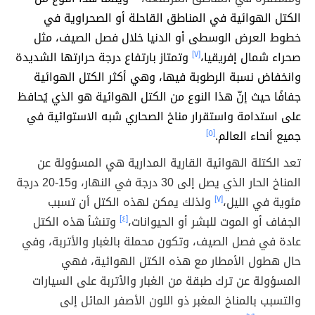
الكتل الهوائية في المناطق القاحلة أو الصحراوية في
خطوط العرض الوسطى أو الدنيا خلال فصل الصيف، مثل
صحراء شمال إفريقيا،
[٧]
وتمتاز بارتفاع درجة حرارتها الشديدة
وانخفاض نسبة الرطوبة فيها، وهي أكثر الكتل الهوائية
جفافًا حيث إنّ هذا النوع من الكتل الهوائية هو الذي يُحافظ
على استدامة واستقرار مناخ الصحاري شبه الاستوائية في
جميع أنحاء العالم.
[٥]
تعد الكتلة الهوائية القارية المدارية هي المسؤولة عن
المناخ الحار الذي يصل إلى 30 درجة في النهار، و15-20 درجة
مئوية في الليل،
[٧]
ولذلك يمكن لهذه الكتل أن تسبب
الجفاف أو الموت للبشر أو الحيوانات،
[٤]
وتنشأ هذه الكتل
عادة في فصل الصيف، وتكون محملة بالغبار والأتربة، وفي
حال هطول الأمطار مع هذه الكتل الهوائية، فهي
المسؤولة عن ترك طبقة من الغبار والأتربة على السيارات
والتسبب بالمناخ المغبر ذو اللون الأصفر المائل إلى