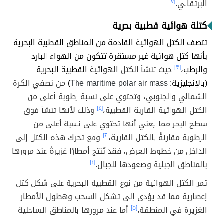
البرتقالي.
[٧]
كتلة هوائية قطبية بحرية
تتصف الكتل الهوائية القادمة من المناطق القطبية البحرية
بأنها
كتل هوائية غير مستقرة تتكون من الهواء البارد
والرطب،
[٣]
حيث تنشأ الكتل ال
هوائية القطبية البحرية
(بالإنجليزية:
The maritime polar air mass
)
من نصفي الكرة
الشمالي والجنوبي، وتحتوي على نسبة رطوبة أعلى من
الكتل الهوائية القارية القطبية،
[٤]
وذلك لأنها تنشأ فوق
سطح البحر مما يعني أنها تحتوي على نسبة أعلى من
الرطوبة مقارنةً بالكتل القارية،
[٢]
ومع تحرك هذه الكتل إلى
الداخل من خطوط العرض، فقد تُنتج أمطارًا غزيرةً عند مرورها
بالمناطق الجبلية وصعودها للجبال.
[٤]
تمر الكتل الهوائية من نوع القطبية البحرية على شكل كتل
إعصارية مما قد يؤدي إلى تشكل السحب وهطول الأمطار
الغزيرة في المنطقة،
[٥]
أما عند مرورها بالمناطق الساحلية